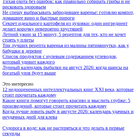
Тихая охота без ошибок: как правильно собирать грибы и не
рисковать здоровьем
Не спешу выбрасывать забродившее варенье: готовлю компот,
домашнее вино и быстрые пироги
Секрет идеального картофеля из духовки: один ингредиент
делает корочку невероятно хрустящей
Летний ужин за 15 минут, 5 рецептов для тех, кто не хочет
стоять у плиты
Три лучших рецепта варенья из малины пятиминутки, как у
бабушки в деревне
Список продуктов с нулевым содержанием углеводов,
который удивит каждого
Лунный календарь рыбалки на август 2026: когда шансы на
богатый улов будут выше
Это интересно
12 недооцененных интеллектуальных книг XXI века, которые
стоит прочитать каждому
Какие книги помогут говорить красиво и мыслить глубже: 5
произведений, которые стоит прочитать каждому
Когда лучше ловить рыбу в августе 2026: календарь удачных и
неудачных дней для клева
Судорога в воде: как не растеряться и что делать в первые
секунды