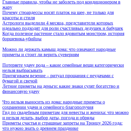
Главные правила, чтобы не заболеть под кондиционером в
жару
Почему стюардессы носят платок на шее, не только для
красоты и стиля
Астрологи выделили 4 месяца, представители которых
идеально подходят для роли счастливых дедушек и бабушек
Когда полезное растение стало ядовитым монстром, история
борщевика-убийцы
Можно ли держать камыш дома: что означают народные
приметы и стоит ли верить суевериям
Потеряете удачу рода – какие семейные вещи категорически
нельзя выбрасывать
Притягиваем везение – ритуал прощания с неудачами с
бумагой и свечой
Летние приметы на деньги: какие знаки сулят богатство и
финансовую удачу
Что нельзя выносить из дома: народные приметы о
сохранении удачи и семейного благополучия
Гид по свадебным приметам для невесты и жениха: что можно
и нельзя делать, выбор даты, погода и обряды
Приметы счастья и страшные запреты на Троицу 2026 года:
что нужно знать о древнем празднике