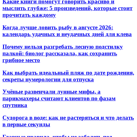
Какие книги помогут говорить красиво и
мыслить глубже: 5 произведений, которые стоит
прочитать каждому
Когда лучше ловить рыбу в августе 2026:
календарь удачных и неудачных дней для клева
Почему нельзя разгребать лесную подстилку
палкой: биолог рассказала, как сохранить
грибное место
Как выбрать идеальный пляж по дате рождения,
секреты нумерологии для отпуска
Учёные развенчали лунные мифы, а
парикмахеры считают клиентов по фазам
спутника
Судорога в воде: как не растеряться и что делать
в первые секунды
Главные правила, чтобы не заболеть под