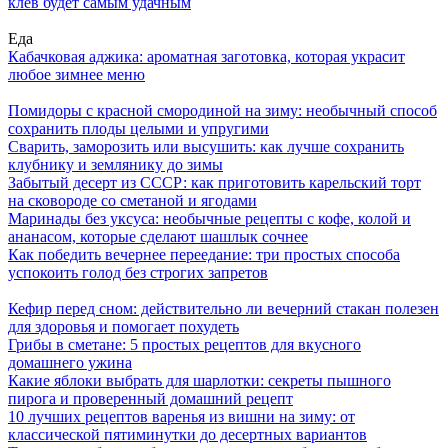
клев будет самым удачным
Еда
Кабачковая аджика: ароматная заготовка, которая украсит
любое зимнее меню
Помидоры с красной смородиной на зиму: необычный способ
сохранить плоды целыми и упругими
Сварить, заморозить или высушить: как лучше сохранить
клубнику и землянику до зимы
Забытый десерт из СССР: как приготовить карельский торт
на сковороде со сметаной и ягодами
Маринады без уксуса: необычные рецепты с кофе, колой и
ананасом, которые сделают шашлык сочнее
Как победить вечернее переедание: три простых способа
успокоить голод без строгих запретов
Кефир перед сном: действительно ли вечерний стакан полезен
для здоровья и помогает похудеть
Грибы в сметане: 5 простых рецептов для вкусного
домашнего ужина
Какие яблоки выбрать для шарлотки: секреты пышного
пирога и проверенный домашний рецепт
10 лучших рецептов варенья из вишни на зиму: от
классической пятиминутки до десертных вариантов