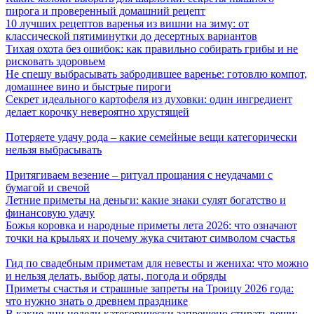
пирога и проверенный домашний рецепт
10 лучших рецептов варенья из вишни на зиму: от
классической пятиминутки до десертных вариантов
Тихая охота без ошибок: как правильно собирать грибы и не
рисковать здоровьем
Не спешу выбрасывать забродившее варенье: готовлю компот,
домашнее вино и быстрые пироги
Секрет идеального картофеля из духовки: один ингредиент
делает корочку невероятно хрустящей
Потеряете удачу рода – какие семейные вещи категорически
нельзя выбрасывать
Притягиваем везение – ритуал прощания с неудачами с
бумагой и свечой
Летние приметы на деньги: какие знаки сулят богатство и
финансовую удачу
Божья коровка и народные приметы лета 2026: что означают
точки на крыльях и почему жука считают символом счастья
Гид по свадебным приметам для невесты и жениха: что можно
и нельзя делать, выбор даты, погода и обряды
Приметы счастья и страшные запреты на Троицу 2026 года:
что нужно знать о древнем празднике
В какие дни недели категорически запрещено стирать вещи: