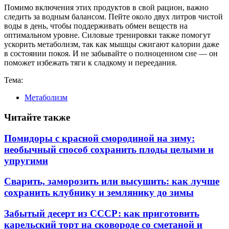
Помимо включения этих продуктов в свой рацион, важно
следить за водным балансом. Пейте около двух литров чистой
воды в день, чтобы поддерживать обмен веществ на
оптимальном уровне. Силовые тренировки также помогут
ускорить метаболизм, так как мышцы сжигают калории даже
в состоянии покоя. И не забывайте о полноценном сне — он
поможет избежать тяги к сладкому и переедания.
Тема:
Метаболизм
Читайте также
Помидоры с красной смородиной на зиму:
необычный способ сохранить плоды целыми и
упругими
Сварить, заморозить или высушить: как лучше
сохранить клубнику и землянику до зимы
Забытый десерт из СССР: как приготовить
карельский торт на сковороде со сметаной и