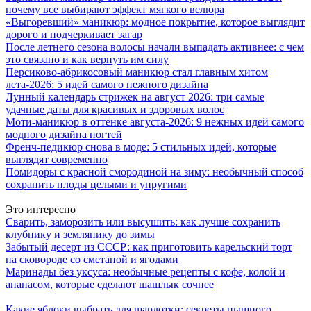
почему все выбирают эффект мягкого велюра
«Выгоревший» маникюр: модное покрытие, которое выглядит
дорого и подчеркивает загар
После летнего сезона волосы начали выпадать активнее: с чем
это связано и как вернуть им силу
Персиково-абрикосовый маникюр стал главным хитом
лета-2026: 5 идей самого нежного дизайна
Лунный календарь стрижек на август 2026: три самые
удачные даты для красивых и здоровых волос
Моти-маникюр в оттенке августа-2026: 9 нежных идей самого
модного дизайна ногтей
Френч-педикюр снова в моде: 5 стильных идей, которые
выглядят современно
Помидоры с красной смородиной на зиму: необычный способ
сохранить плоды целыми и упругими
Это интересно
Сварить, заморозить или высушить: как лучше сохранить
клубнику и землянику до зимы
Забытый десерт из СССР: как приготовить карельский торт
на сковороде со сметаной и ягодами
Маринады без уксуса: необычные рецепты с кофе, колой и
ананасом, которые сделают шашлык сочнее
Какие яблоки выбрать для шарлотки: секреты пышного