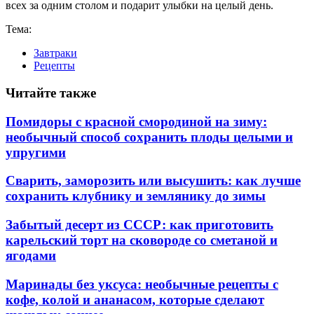
всех за одним столом и подарит улыбки на целый день.
Тема:
Завтраки
Рецепты
Читайте также
Помидоры с красной смородиной на зиму:
необычный способ сохранить плоды целыми и
упругими
Сварить, заморозить или высушить: как лучше
сохранить клубнику и землянику до зимы
Забытый десерт из СССР: как приготовить
карельский торт на сковороде со сметаной и
ягодами
Маринады без уксуса: необычные рецепты с
кофе, колой и ананасом, которые сделают