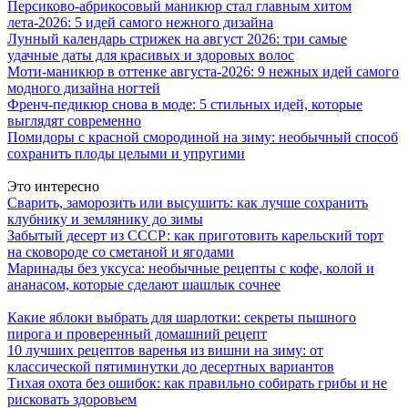
Персиково-абрикосовый маникюр стал главным хитом
лета-2026: 5 идей самого нежного дизайна
Лунный календарь стрижек на август 2026: три самые
удачные даты для красивых и здоровых волос
Моти-маникюр в оттенке августа-2026: 9 нежных идей самого
модного дизайна ногтей
Френч-педикюр снова в моде: 5 стильных идей, которые
выглядят современно
Помидоры с красной смородиной на зиму: необычный способ
сохранить плоды целыми и упругими
Это интересно
Сварить, заморозить или высушить: как лучше сохранить
клубнику и землянику до зимы
Забытый десерт из СССР: как приготовить карельский торт
на сковороде со сметаной и ягодами
Маринады без уксуса: необычные рецепты с кофе, колой и
ананасом, которые сделают шашлык сочнее
Какие яблоки выбрать для шарлотки: секреты пышного
пирога и проверенный домашний рецепт
10 лучших рецептов варенья из вишни на зиму: от
классической пятиминутки до десертных вариантов
Тихая охота без ошибок: как правильно собирать грибы и не
рисковать здоровьем