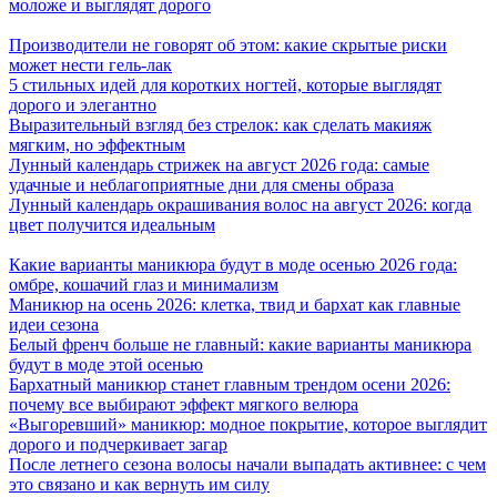
моложе и выглядят дорого
Производители не говорят об этом: какие скрытые риски
может нести гель-лак
5 стильных идей для коротких ногтей, которые выглядят
дорого и элегантно
Выразительный взгляд без стрелок: как сделать макияж
мягким, но эффектным
Лунный календарь стрижек на август 2026 года: самые
удачные и неблагоприятные дни для смены образа
Лунный календарь окрашивания волос на август 2026: когда
цвет получится идеальным
Какие варианты маникюра будут в моде осенью 2026 года:
омбре, кошачий глаз и минимализм
Маникюр на осень 2026: клетка, твид и бархат как главные
идеи сезона
Белый френч больше не главный: какие варианты маникюра
будут в моде этой осенью
Бархатный маникюр станет главным трендом осени 2026:
почему все выбирают эффект мягкого велюра
«Выгоревший» маникюр: модное покрытие, которое выглядит
дорого и подчеркивает загар
После летнего сезона волосы начали выпадать активнее: с чем
это связано и как вернуть им силу