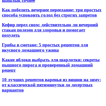
шашлык сочнее
Как победить вечернее переедание: три простых
способа успокоить голод без строгих запретов
Кефир перед сном: действительно ли вечерний
стакан полезен для здоровья и помогает
похудеть
Грибы в сметане: 5 простых рецептов для
вкусного домашнего ужина
Какие яблоки выбрать для шарлотки: секреты
пышного пирога и проверенный домашний
рецепт
10 лучших рецептов варенья из вишни на зиму:
от классической пятиминутки до десертных
вариантов