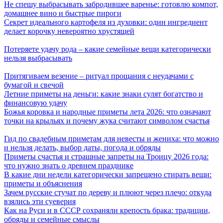
Не спешу выбрасывать забродившее варенье: готовлю компот,
домашнее вино и быстрые пироги
Секрет идеального картофеля из духовки: один ингредиент
делает корочку невероятно хрустящей
Потеряете удачу рода – какие семейные вещи категорически
нельзя выбрасывать
Притягиваем везение – ритуал прощания с неудачами с
бумагой и свечой
Летние приметы на деньги: какие знаки сулят богатство и
финансовую удачу
Божья коровка и народные приметы лета 2026: что означают
точки на крыльях и почему жука считают символом счастья
Гид по свадебным приметам для невесты и жениха: что можно
и нельзя делать, выбор даты, погода и обряды
Приметы счастья и страшные запреты на Троицу 2026 года:
что нужно знать о древнем празднике
В какие дни недели категорически запрещено стирать вещи:
приметы и объяснения
Зачем русские стучат по дереву и плюют через плечо: откуда
взялись эти суеверия
Как на Руси и в СССР сохраняли крепость брака: традиции,
обряды и семейные смыслы