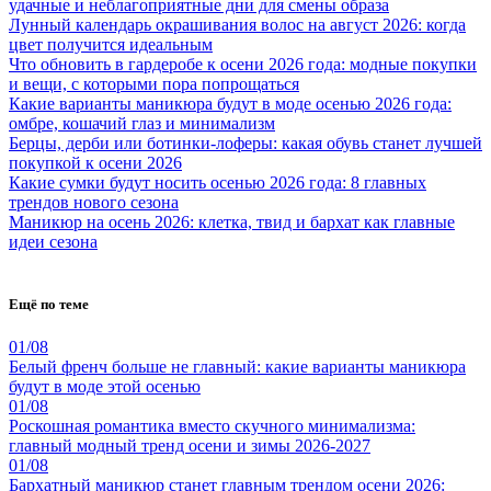
удачные и неблагоприятные дни для смены образа
Лунный календарь окрашивания волос на август 2026: когда
цвет получится идеальным
Что обновить в гардеробе к осени 2026 года: модные покупки
и вещи, с которыми пора попрощаться
Какие варианты маникюра будут в моде осенью 2026 года:
омбре, кошачий глаз и минимализм
Берцы, дерби или ботинки-лоферы: какая обувь станет лучшей
покупкой к осени 2026
Какие сумки будут носить осенью 2026 года: 8 главных
трендов нового сезона
Маникюр на осень 2026: клетка, твид и бархат как главные
идеи сезона
Ещё по теме
01/08
Белый френч больше не главный: какие варианты маникюра
будут в моде этой осенью
01/08
Роскошная романтика вместо скучного минимализма:
главный модный тренд осени и зимы 2026-2027
01/08
Бархатный маникюр станет главным трендом осени 2026: