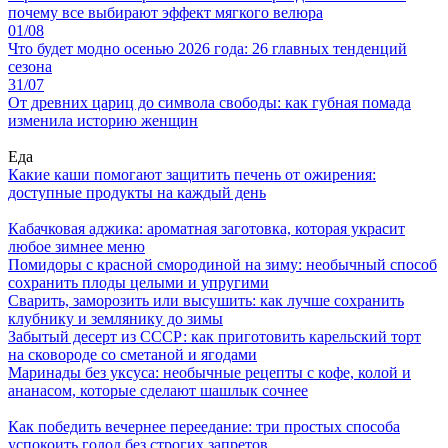
почему все выбирают эффект мягкого велюра
01/08
Что будет модно осенью 2026 года: 26 главных тенденций
сезона
31/07
От древних цариц до символа свободы: как губная помада
изменила историю женщин
Еда
Какие каши помогают защитить печень от ожирения:
доступные продукты на каждый день
Кабачковая аджика: ароматная заготовка, которая украсит
любое зимнее меню
Помидоры с красной смородиной на зиму: необычный способ
сохранить плоды целыми и упругими
Сварить, заморозить или высушить: как лучше сохранить
клубнику и землянику до зимы
Забытый десерт из СССР: как приготовить карельский торт
на сковороде со сметаной и ягодами
Маринады без уксуса: необычные рецепты с кофе, колой и
ананасом, которые сделают шашлык сочнее
Как победить вечернее переедание: три простых способа
успокоить голод без строгих запретов