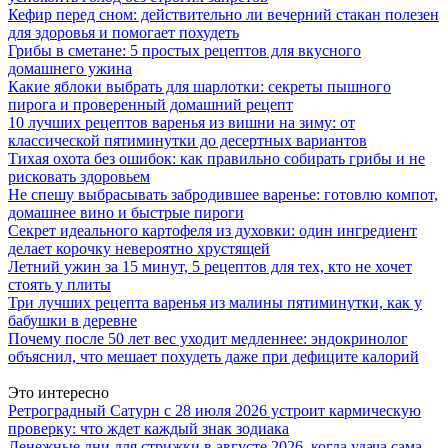
Кефир перед сном: действительно ли вечерний стакан полезен
для здоровья и помогает похудеть
Грибы в сметане: 5 простых рецептов для вкусного
домашнего ужина
Какие яблоки выбрать для шарлотки: секреты пышного
пирога и проверенный домашний рецепт
10 лучших рецептов варенья из вишни на зиму: от
классической пятиминутки до десертных вариантов
Тихая охота без ошибок: как правильно собирать грибы и не
рисковать здоровьем
Не спешу выбрасывать забродившее варенье: готовлю компот,
домашнее вино и быстрые пироги
Секрет идеального картофеля из духовки: один ингредиент
делает корочку невероятно хрустящей
Летний ужин за 15 минут, 5 рецептов для тех, кто не хочет
стоять у плиты
Три лучших рецепта варенья из малины пятиминутки, как у
бабушки в деревне
Почему после 50 лет вес уходит медленнее: эндокринолог
объяснил, что мешает похудеть даже при дефиците калорий
Это интересно
Ретроградный Сатурн с 28 июля 2026 устроит кармическую
проверку: что ждет каждый знак зодиака
Денежные дни для стрижки в августе 2026, когда удача сама