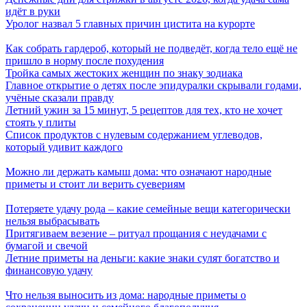
идёт в руки
Уролог назвал 5 главных причин цистита на курорте
Как собрать гардероб, который не подведёт, когда тело ещё не
пришло в норму после похудения
Тройка самых жестоких женщин по знаку зодиака
Главное открытие о детях после эпидуралки скрывали годами,
учёные сказали правду
Летний ужин за 15 минут, 5 рецептов для тех, кто не хочет
стоять у плиты
Список продуктов с нулевым содержанием углеводов,
который удивит каждого
Можно ли держать камыш дома: что означают народные
приметы и стоит ли верить суевериям
Потеряете удачу рода – какие семейные вещи категорически
нельзя выбрасывать
Притягиваем везение – ритуал прощания с неудачами с
бумагой и свечой
Летние приметы на деньги: какие знаки сулят богатство и
финансовую удачу
Что нельзя выносить из дома: народные приметы о