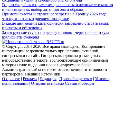
сохранении удачи и семейного благополучия
Гид по свадебным приметам для невесты и жениха: что можно
и нельзя делать, выбор даты, погода и обряды
Приметы счастья и страшные запреты на Троицу 2026 года:
что нужно знать о древнем празднике
В какие дни недели категорически запрещено стирать вещи:
приметы и объяснения
Зачем русские стучат по дереву и плюют через плечо: откуда
взялись эти суеверия
© Copyright 2014-2026 Все права защищены. Копирование
информации разрешено только при наличии активной
гиперссылки на сайт. Гиперссылка должна размещаться
непосредственно в тексте, воспроизводящем оригинальный
материал rsute.ru, до или после цитируемого блока.
Администрация сайта не несет ответственности за новости
партнеров и внешние источники.
О проекте
|
Реклама
|
Редакция
|
Правообладателям
|
Условия
использования
|
Отправить письмо
Статьи и обзоры