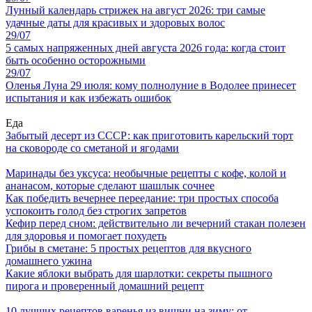
Лунный календарь стрижек на август 2026: три самые
удачные даты для красивых и здоровых волос
29/07
5 самых напряженных дней августа 2026 года: когда стоит
быть особенно осторожными
29/07
Оленья Луна 29 июля: кому полнолуние в Водолее принесет
испытания и как избежать ошибок
Еда
Забытый десерт из СССР: как приготовить карельский торт
на сковороде со сметаной и ягодами
Маринады без уксуса: необычные рецепты с кофе, колой и
ананасом, которые сделают шашлык сочнее
Как победить вечернее переедание: три простых способа
успокоить голод без строгих запретов
Кефир перед сном: действительно ли вечерний стакан полезен
для здоровья и помогает похудеть
Грибы в сметане: 5 простых рецептов для вкусного
домашнего ужина
Какие яблоки выбрать для шарлотки: секреты пышного
пирога и проверенный домашний рецепт
10 лучших рецептов варенья из вишни на зиму: от