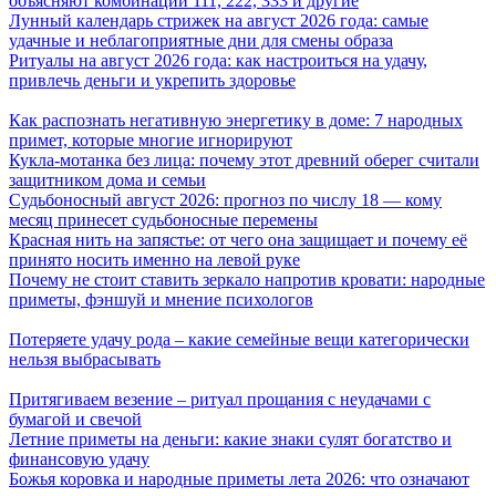
объясняют комбинации 111, 222, 333 и другие
Лунный календарь стрижек на август 2026 года: самые
удачные и неблагоприятные дни для смены образа
Ритуалы на август 2026 года: как настроиться на удачу,
привлечь деньги и укрепить здоровье
Как распознать негативную энергетику в доме: 7 народных
примет, которые многие игнорируют
Кукла-мотанка без лица: почему этот древний оберег считали
защитником дома и семьи
Судьбоносный август 2026: прогноз по числу 18 — кому
месяц принесет судьбоносные перемены
Красная нить на запястье: от чего она защищает и почему её
принято носить именно на левой руке
Почему не стоит ставить зеркало напротив кровати: народные
приметы, фэншуй и мнение психологов
Потеряете удачу рода – какие семейные вещи категорически
нельзя выбрасывать
Притягиваем везение – ритуал прощания с неудачами с
бумагой и свечой
Летние приметы на деньги: какие знаки сулят богатство и
финансовую удачу
Божья коровка и народные приметы лета 2026: что означают