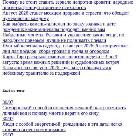
Почему не стоит ставить зеркало напротив кровати: народные
приметы, фэншуй и мнение психологов
Август 2026 станет месяцем прорыва и страсти: что обещает
нумерология каждому
Как выбрать камень-талисман по знаку зодиака и дате
рождения: какие минералы подходят именно вам
Найденные монеты, булавки и украшения: какие вещи, по
народным поверьям, лучше не поднимать с земли
Лунный календарь садовода на август 2026: благоприятные
дни для посадок, сбора урожая и ухода за огородом
Карта Таро раскрыла главную энергию недели с 3 по 9
августа: время важных решений и судьбоносных встреч
Часы ангела в августе 2026 года: когда обращаться к
небесному хранителю за поддержкой
Ещё по теме
30/07
Симоронский способ исполнения желаний: как рассчитать
личный код и почему многие верят в его силу
30/07
Люди с особой энергетикой: рожденные в эти даты легко
становятся центром внимания
29/07