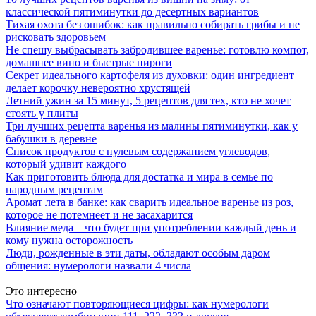
классической пятиминутки до десертных вариантов
Тихая охота без ошибок: как правильно собирать грибы и не
рисковать здоровьем
Не спешу выбрасывать забродившее варенье: готовлю компот,
домашнее вино и быстрые пироги
Секрет идеального картофеля из духовки: один ингредиент
делает корочку невероятно хрустящей
Летний ужин за 15 минут, 5 рецептов для тех, кто не хочет
стоять у плиты
Три лучших рецепта варенья из малины пятиминутки, как у
бабушки в деревне
Список продуктов с нулевым содержанием углеводов,
который удивит каждого
Как приготовить блюда для достатка и мира в семье по
народным рецептам
Аромат лета в банке: как сварить идеальное варенье из роз,
которое не потемнеет и не засахарится
Влияние меда – что будет при употреблении каждый день и
кому нужна осторожность
Люди, рожденные в эти даты, обладают особым даром
общения: нумерологи назвали 4 числа
Это интересно
Что означают повторяющиеся цифры: как нумерологи