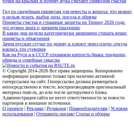
точки на крыльях и почему жука считают символом счастья
Гид по свадебным приметам для невесты и жениха: что можно
и нельзя делать, выбор даты, погода и обряды
Приметы счастья и страшные запреты на Троицу 2026 года:
что нужно знать о древнем празднике
В какие дни недели категорически запрещено стирать вещи:
приметы и объяснения
Зачем русские стучат по дереву и плюют через плечо: откуда
взялись эти суеверия
Как на Руси и в СССР сохраняли крепость брака: традиции,
обряды и семейные смыслы
© Copyright 2014-2026 Все права защищены. Копирование
информации разрешено только при наличии активной
гиперссылки на сайт. Гиперссылка должна размещаться
непосредственно в тексте, воспроизводящем оригинальный
материал rsute.ru, до или после цитируемого блока.
Администрация сайта не несет ответственности за новости
партнеров и внешние источники.
О проекте
|
Реклама
|
Редакция
|
Правообладателям
|
Условия
использования
|
Отправить письмо
Статьи и обзоры