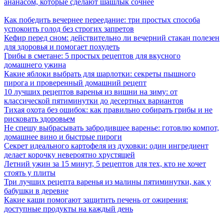
ананасом, которые сделают шашлык сочнее
Как победить вечернее переедание: три простых способа
успокоить голод без строгих запретов
Кефир перед сном: действительно ли вечерний стакан полезен
для здоровья и помогает похудеть
Грибы в сметане: 5 простых рецептов для вкусного
домашнего ужина
Какие яблоки выбрать для шарлотки: секреты пышного
пирога и проверенный домашний рецепт
10 лучших рецептов варенья из вишни на зиму: от
классической пятиминутки до десертных вариантов
Тихая охота без ошибок: как правильно собирать грибы и не
рисковать здоровьем
Не спешу выбрасывать забродившее варенье: готовлю компот,
домашнее вино и быстрые пироги
Секрет идеального картофеля из духовки: один ингредиент
делает корочку невероятно хрустящей
Летний ужин за 15 минут, 5 рецептов для тех, кто не хочет
стоять у плиты
Три лучших рецепта варенья из малины пятиминутки, как у
бабушки в деревне
Какие каши помогают защитить печень от ожирения:
доступные продукты на каждый день