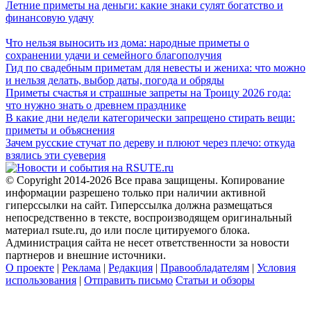
Летние приметы на деньги: какие знаки сулят богатство и
финансовую удачу
Что нельзя выносить из дома: народные приметы о
сохранении удачи и семейного благополучия
Гид по свадебным приметам для невесты и жениха: что можно
и нельзя делать, выбор даты, погода и обряды
Приметы счастья и страшные запреты на Троицу 2026 года:
что нужно знать о древнем празднике
В какие дни недели категорически запрещено стирать вещи:
приметы и объяснения
Зачем русские стучат по дереву и плюют через плечо: откуда
взялись эти суеверия
© Copyright 2014-2026 Все права защищены. Копирование
информации разрешено только при наличии активной
гиперссылки на сайт. Гиперссылка должна размещаться
непосредственно в тексте, воспроизводящем оригинальный
материал rsute.ru, до или после цитируемого блока.
Администрация сайта не несет ответственности за новости
партнеров и внешние источники.
О проекте
|
Реклама
|
Редакция
|
Правообладателям
|
Условия
использования
|
Отправить письмо
Статьи и обзоры