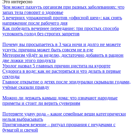
Это интересно
Чем может пахнуть организм при разных заболеваниях: что
запах тела говорит о здоровье
5 вечерних упражнений против «офисной шеи»: как снять
напряжение после рабочего дня
Как победить вечернее переедание: три простых способа
успокоить голод без строгих запретов
Почему вы просыпаетесь в 3 часа ночи и долго не можете
уснуть: причина может быть совсем не в еде
Метеоризм уйдёт за неделю, достаточно добавить в рацион
две ложки этого продукта
Уролог назвал 5 главных причин цистита на курорте
Судорога в воде: как не растеряться и что делать в первые
секунды
Главное открытие о детях после эпидуралки скрывали годами,
учёные сказали правду
Можно ли держать камыш дома: что означают народные
приметы и стоит ли верить суевериям
Потеряете удачу рода – какие семейные вещи категорически
нельзя выбрасывать
Притягиваем везение – ритуал прощания с неудачами с
бумагой и свечой