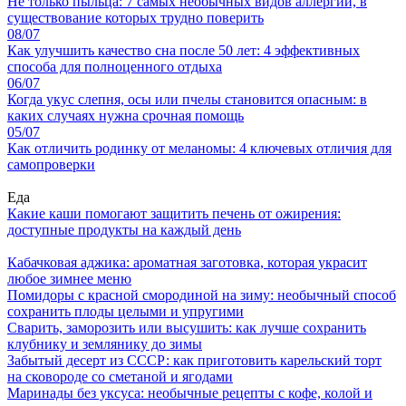
Не только пыльца: 7 самых необычных видов аллергии, в
существование которых трудно поверить
08/07
Как улучшить качество сна после 50 лет: 4 эффективных
способа для полноценного отдыха
06/07
Когда укус слепня, осы или пчелы становится опасным: в
каких случаях нужна срочная помощь
05/07
Как отличить родинку от меланомы: 4 ключевых отличия для
самопроверки
Еда
Какие каши помогают защитить печень от ожирения:
доступные продукты на каждый день
Кабачковая аджика: ароматная заготовка, которая украсит
любое зимнее меню
Помидоры с красной смородиной на зиму: необычный способ
сохранить плоды целыми и упругими
Сварить, заморозить или высушить: как лучше сохранить
клубнику и землянику до зимы
Забытый десерт из СССР: как приготовить карельский торт
на сковороде со сметаной и ягодами
Маринады без уксуса: необычные рецепты с кофе, колой и