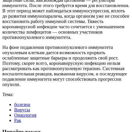
защитные силы, высвобождая цитокины — регуляторы
иммунитета. После этого требуется время для восстановления.
В этот период может наблюдаться иммуносупрессия, вплоть
до развития иммунопаралича, когда организм уже не способен
восстановить работу иммунной системы. Тяжесть
коронавирусной инфекции часто сочетается с уменьшением
количества лимфоцитов — основных участников
противоопухолевого иммунитета.
На фоне подавления противоопухолевого иммунитета
опухолевым клеткам дается возможность прорвать
ослабленные защитные барьеры и продолжить свой рост.
Поэтому, скорее всего, коронавирусную инфекцию нельзя
рассматривать как противоопухолевую терапию. Системная
воспалительная реакция, вызванная вирусом, и последующее
подавление иммунитета могут способствовать прогрессии
опухоли.
Тема:
болезни
Вирусы
Онкология
Рак
Читайте также