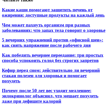
Какие каши помогают защитить печень от
ожирения: доступные продукты на каждый день
Чем может пахнуть организм при разных
заболеваниях: что запах тела говорит о здоровье
5 вечерних упражнений против «офисной шеи»:
как снять напряжение после рабочего дня
Как победить вечернее переедание: три простых
способа успокоить голод без строгих запретов
Кефир перед сном: действительно ли вечерний
стакан полезен для здоровья и помогает
похудеть
Почему после 50 лет вес уходит медленнее:
эндокринолог объяснил, что мешает похудеть
даже при дефиците калорий