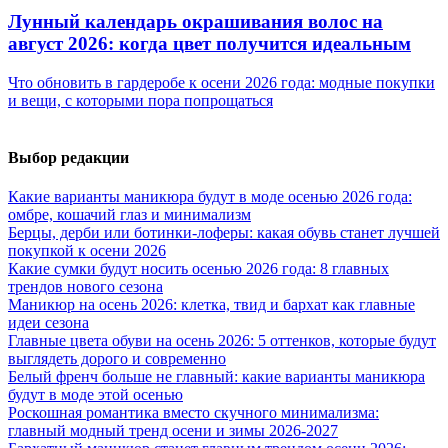
Лунный календарь окрашивания волос на
август 2026: когда цвет получится идеальным
Что обновить в гардеробе к осени 2026 года: модные покупки
и вещи, с которыми пора попрощаться
Выбор редакции
Какие варианты маникюра будут в моде осенью 2026 года:
омбре, кошачий глаз и минимализм
Берцы, дерби или ботинки-лоферы: какая обувь станет лучшей
покупкой к осени 2026
Какие сумки будут носить осенью 2026 года: 8 главных
трендов нового сезона
Маникюр на осень 2026: клетка, твид и бархат как главные
идеи сезона
Главные цвета обуви на осень 2026: 5 оттенков, которые будут
выглядеть дорого и современно
Белый френч больше не главный: какие варианты маникюра
будут в моде этой осенью
Роскошная романтика вместо скучного минимализма:
главный модный тренд осени и зимы 2026-2027