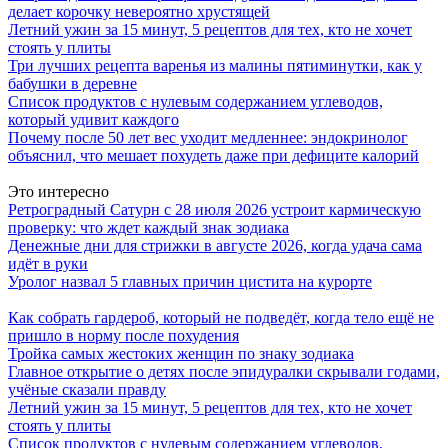
делает корочку невероятно хрустящей
Летний ужин за 15 минут, 5 рецептов для тех, кто не хочет
стоять у плиты
Три лучших рецепта варенья из малины пятиминутки, как у
бабушки в деревне
Список продуктов с нулевым содержанием углеводов,
который удивит каждого
Почему после 50 лет вес уходит медленнее: эндокринолог
объяснил, что мешает похудеть даже при дефиците калорий
Это интересно
Ретроградный Сатурн с 28 июля 2026 устроит кармическую
проверку: что ждет каждый знак зодиака
Денежные дни для стрижки в августе 2026, когда удача сама
идёт в руки
Уролог назвал 5 главных причин цистита на курорте
Как собрать гардероб, который не подведёт, когда тело ещё не
пришло в норму после похудения
Тройка самых жестоких женщин по знаку зодиака
Главное открытие о детях после эпидуралки скрывали годами,
учёные сказали правду
Летний ужин за 15 минут, 5 рецептов для тех, кто не хочет
стоять у плиты
Список продуктов с нулевым содержанием углеводов,