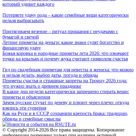
который удивит каждого
Потеряете удачу рода – какие семейные вещи категорически
нельзя выбрасывать
Притягиваем везение – ритуал прощания с неудачами с
бумагой и свечой
Летние приметы на деньги: какие знаки сулят богатство и
финансовую удачу
Божья коровка и народные приметы лета 2026: что означают
точки на крыльях и почему жука считают символом счастья
Гид по свадебным приметам для невесты и жениха: что можно
и нельзя делать, выбор даты, погода и обряды
Приметы счастья и страшные запреты на Троицу 2026 года:
что нужно знать о древнем празднике
В какие дни недели категорически запрещено стирать вещи:
приметы и объяснения
Зачем русские стучат по дереву и плюют через плечо: откуда
взялись эти суеверия
Как на Руси и в СССР сохраняли крепость брака: традиции,
обряды и семейные смыслы
© Copyright 2014-2026 Все права защищены. Копирование
информации разрешено только при наличии активной