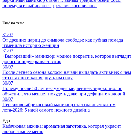
Бархатный маникюр станет главным трендом осени 2026:
почему все выбирают эффект мягкого велюра
Ещё по теме
31/07
От древних цариц до символа свободы: как губная помада
изменила историю женщин
31/07
«Выгоревший» маникюр: модное покрытие, которое выглядит
дорого и подчеркивает загар
30/07
После летнего сезона волосы начали выпадать активнее: с чем
это связано и как вернуть им силу
30/07
Почему после 50 лет вес уходит медленнее: эндокринолог
объяснил, что мешает похудеть даже при дефиците калорий
30/07
Персиково-абрикосовый маникюр стал главным хитом
лета-2026: 5 идей самого нежного дизайна
Еда
Кабачковая аджика: ароматная заготовка, которая украсит
любое зимнее меню