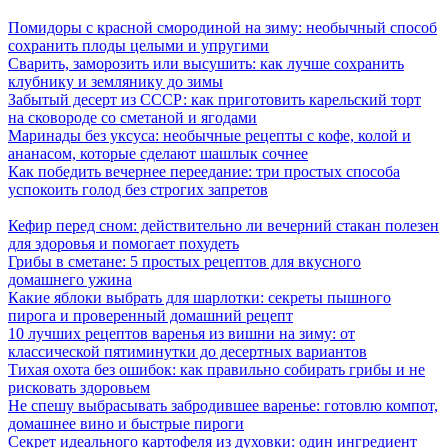
Помидоры с красной смородиной на зиму: необычный способ
сохранить плоды целыми и упругими
Сварить, заморозить или высушить: как лучше сохранить
клубнику и землянику до зимы
Забытый десерт из СССР: как приготовить карельский торт
на сковороде со сметаной и ягодами
Маринады без уксуса: необычные рецепты с кофе, колой и
ананасом, которые сделают шашлык сочнее
Как победить вечернее переедание: три простых способа
успокоить голод без строгих запретов
Кефир перед сном: действительно ли вечерний стакан полезен
для здоровья и помогает похудеть
Грибы в сметане: 5 простых рецептов для вкусного
домашнего ужина
Какие яблоки выбрать для шарлотки: секреты пышного
пирога и проверенный домашний рецепт
10 лучших рецептов варенья из вишни на зиму: от
классической пятиминутки до десертных вариантов
Тихая охота без ошибок: как правильно собирать грибы и не
рисковать здоровьем
Не спешу выбрасывать забродившее варенье: готовлю компот,
домашнее вино и быстрые пироги
Секрет идеального картофеля из духовки: один ингредиент