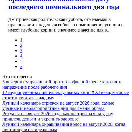
последнего поминального дня года
Дмитриевская родительская суббота, отмечаемая в
православии как день всеобщего поминовения усопших,
имеет глубокие корни и значимое значение для в...
1
2
3
4
›
»
Это интересно
5 вечерних упражнений против «офисной шеи»: как снять
напряжение после рабочего дня
12 недооцененных интеллектуальных книг XXI века, которые
стоит прочитать каждому
Лунный календарь стрижек на август 2026 года: самые
удачные и неблагоприятные дни для смены образа
Ритуалы на август 2026 года: как настроиться на удачу,
привлечь деньги и укрепить здоровье
Лунный календарь окрашивания волос на август 2026: когда
цвет получится идеальным