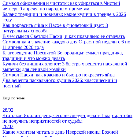
Символ обновления и чистоты: как убираться в Чистый
четверг 9 апреля, по народным приметам
Баланс традиции и новизны: какие куличи в тренде в 2026
году
Как покрасить яйца к Пасхе в фиолетовый цвет: 3
натуральных способа
В чем смысл Светлой Пасхи, и как правильно ее отмечать
Символика и значение каждого дня Страстной недели с 6 по
11 апреля 2026 года
Благовещение Пресвятой Богородицы: смысл праздника,
традиции и что можно делать
Куличи без лишних хлопот: 3 быстрых рецепта пасхальной
выпечки для ленивой хозяйки
Символ Пасхи: как красиво и быстро покрасить яйца
Два рецепта пасхального кулича 2026: классический и
постный
Ещё по теме
28/02
Что такое Ярилин день, чего не следует делать 1 марта, чтобы
не получить неприятностей от судьбы
26/02
Какие молитвы читать в день Иверской иконы Божией