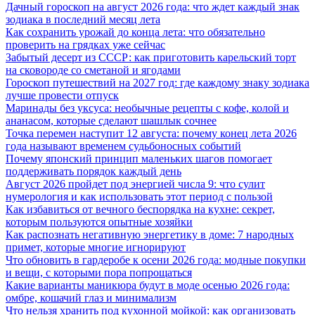
Дачный гороскоп на август 2026 года: что ждет каждый знак
зодиака в последний месяц лета
Как сохранить урожай до конца лета: что обязательно
проверить на грядках уже сейчас
Забытый десерт из СССР: как приготовить карельский торт
на сковороде со сметаной и ягодами
Гороскоп путешествий на 2027 год: где каждому знаку зодиака
лучше провести отпуск
Маринады без уксуса: необычные рецепты с кофе, колой и
ананасом, которые сделают шашлык сочнее
Точка перемен наступит 12 августа: почему конец лета 2026
года называют временем судьбоносных событий
Почему японский принцип маленьких шагов помогает
поддерживать порядок каждый день
Август 2026 пройдет под энергией числа 9: что сулит
нумерология и как использовать этот период с пользой
Как избавиться от вечного беспорядка на кухне: секрет,
которым пользуются опытные хозяйки
Как распознать негативную энергетику в доме: 7 народных
примет, которые многие игнорируют
Что обновить в гардеробе к осени 2026 года: модные покупки
и вещи, с которыми пора попрощаться
Какие варианты маникюра будут в моде осенью 2026 года:
омбре, кошачий глаз и минимализм
Что нельзя хранить под кухонной мойкой: как организовать