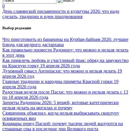
0
День славянской письменности и культуры 2026: что надо
сделать, традиции и идеи празднования
Выбор редакции
Что приготовить из баранины на Курбан-байрам 2026: лучшие
блюда для щедрого дастархана
Как правильно провести Радоницу: что можно и нельзя делать
в этот день
Как привлечь любовь и счастливый брак: обряд на замужество
на Красную горку 19 апреля 2026 года
Духовный смысл Антипасхи: что можно и нельзя делать 19
апреля 2026 год
Главные традиции и народны приметы Красной горки 19
апреля 2026 года
Радостная неделя после Пасхи: что можно и нельзя делать с 13
по 18 апреля 2026 года
Запреты Радоницы 2026: 5 вещей, которые категорически
нельзя делать на могилах и почему
Священник объяснил, когда нельзя выбрасывать скорлупу
освященных яиц
Кошмары перед Пасхой: почему тысячи людей жалуются на
страшные сны в последние дни Великого поста