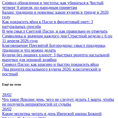
Символ обновления и чистоты: как убираться в Чистый
четверг 9 апреля, по народным приметам
Баланс традиции и новизны: какие куличи в тренде в 2026
году
Как покрасить яйца к Пасхе в фиолетовый цвет: 3
натуральных способа
В чем смысл Светлой Пасхи, и как правильно ее отмечать
Символика и значение каждого дня Страстной недели с 6 по
11 апреля 2026 года
Благовещение Пресвятой Богородицы: смысл праздника,
традиции и что можно делать
Куличи без лишних хлопот: 3 быстрых рецепта пасхальной
выпечки для ленивой хозяйки
Символ Пасхи: как красиво и быстро покрасить яйца
Два рецепта пасхального кулича 2026: классический и
постный
Ещё по теме
28/02
Что такое Ярилин день, чего не следует делать 1 марта, чтобы
не получить неприятностей от судьбы
26/02
Какие молитвы читать в день Иверской иконы Божией