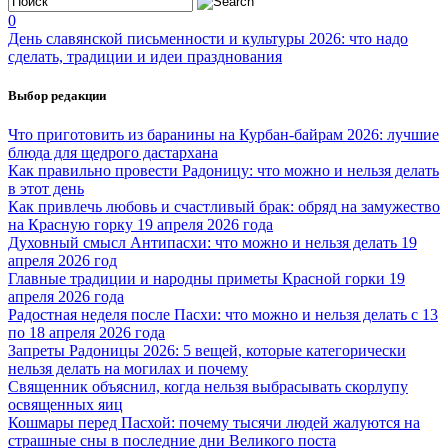
0
День славянской письменности и культуры 2026: что надо
сделать, традиции и идеи празднования
Выбор редакции
Что приготовить из баранины на Курбан-байрам 2026: лучшие
блюда для щедрого дастархана
Как правильно провести Радоницу: что можно и нельзя делать
в этот день
Как привлечь любовь и счастливый брак: обряд на замужество
на Красную горку 19 апреля 2026 года
Духовный смысл Антипасхи: что можно и нельзя делать 19
апреля 2026 год
Главные традиции и народны приметы Красной горки 19
апреля 2026 года
Радостная неделя после Пасхи: что можно и нельзя делать с 13
по 18 апреля 2026 года
Запреты Радоницы 2026: 5 вещей, которые категорически
нельзя делать на могилах и почему
Священник объяснил, когда нельзя выбрасывать скорлупу
освященных яиц
Кошмары перед Пасхой: почему тысячи людей жалуются на
страшные сны в последние дни Великого поста