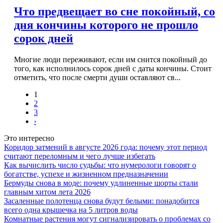
Что предвещает во сне покойный, со
дня кончины которого не прошло
сорок дней
Многие люди переживают, если им снится покойный до
того, как исполнилось сорок дней с даты кончины. Стоит
отметить, что после смерти души оставляют св...
1
2
3
›
Это интересно
Коридор затмений в августе 2026 года: почему этот период
считают переломным и чего лучше избегать
Как вычислить число судьбы: что нумерологи говорят о
богатстве, успехе и жизненном предназначении
Бермуды снова в моде: почему удлиненные шорты стали
главным хитом лета 2026
Засаленные полотенца снова будут белыми: понадобится
всего одна крышечка на 5 литров воды
Комнатные растения могут сигнализировать о проблемах со