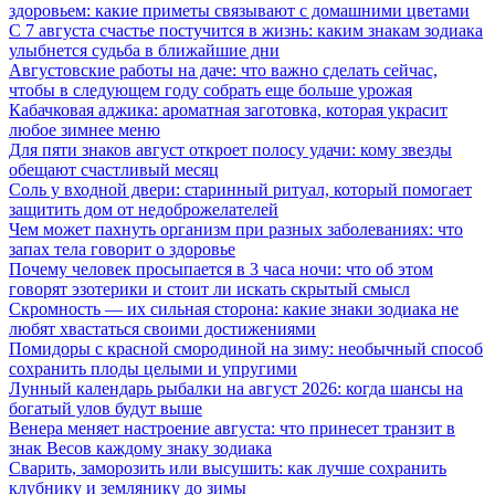
здоровьем: какие приметы связывают с домашними цветами
С 7 августа счастье постучится в жизнь: каким знакам зодиака
улыбнется судьба в ближайшие дни
Августовские работы на даче: что важно сделать сейчас,
чтобы в следующем году собрать еще больше урожая
Кабачковая аджика: ароматная заготовка, которая украсит
любое зимнее меню
Для пяти знаков август откроет полосу удачи: кому звезды
обещают счастливый месяц
Соль у входной двери: старинный ритуал, который помогает
защитить дом от недоброжелателей
Чем может пахнуть организм при разных заболеваниях: что
запах тела говорит о здоровье
Почему человек просыпается в 3 часа ночи: что об этом
говорят эзотерики и стоит ли искать скрытый смысл
Скромность — их сильная сторона: какие знаки зодиака не
любят хвастаться своими достижениями
Помидоры с красной смородиной на зиму: необычный способ
сохранить плоды целыми и упругими
Лунный календарь рыбалки на август 2026: когда шансы на
богатый улов будут выше
Венера меняет настроение августа: что принесет транзит в
знак Весов каждому знаку зодиака
Сварить, заморозить или высушить: как лучше сохранить
клубнику и землянику до зимы