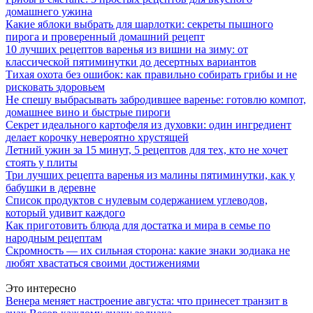
домашнего ужина
Какие яблоки выбрать для шарлотки: секреты пышного
пирога и проверенный домашний рецепт
10 лучших рецептов варенья из вишни на зиму: от
классической пятиминутки до десертных вариантов
Тихая охота без ошибок: как правильно собирать грибы и не
рисковать здоровьем
Не спешу выбрасывать забродившее варенье: готовлю компот,
домашнее вино и быстрые пироги
Секрет идеального картофеля из духовки: один ингредиент
делает корочку невероятно хрустящей
Летний ужин за 15 минут, 5 рецептов для тех, кто не хочет
стоять у плиты
Три лучших рецепта варенья из малины пятиминутки, как у
бабушки в деревне
Список продуктов с нулевым содержанием углеводов,
который удивит каждого
Как приготовить блюда для достатка и мира в семье по
народным рецептам
Скромность — их сильная сторона: какие знаки зодиака не
любят хвастаться своими достижениями
Это интересно
Венера меняет настроение августа: что принесет транзит в