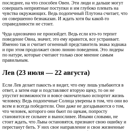
последнее, на что способен Овен. Эти люди и дальше могут
совершать неприятные поступки и им глубоко плевать на
чувства окружающих. Ведь подопечный Плутона считает, что
он совершенно безнаказан. И ждать хотя бы какой-то
справедливости не стоит.
Чуда однозначно не произойдет. Ведь если кто-то терпит
поведение Овна, значит, это ему нравится, все устраивает.
Именно так и считает огненный представитель знака зодиака
и при этом продолжает свою линию поведения. Это лидеры
по натуре, которые считают только свое мнение самым
правильным.
Лев (23 июля — 22 августа)
Если Лев делает пакость и видит, что ему лишь улыбаются в
ответ, а затем еще и подставляют вторую щеку, то он не
упустит возможности и вовсе окончательно испортит жизнь
человеку. Ведь подопечные Солнца уверены в том, что они во
всем и всегда победители. Они даже не догадываются о том,
что человек, которого они бьют по щекам, попросту
становится ее сильнее и выносливее. Иными словами, не
стоит ждать, что Львы остановятся, признают свою ошибку и
перестанут бить. У них свое направление и свои жизненные