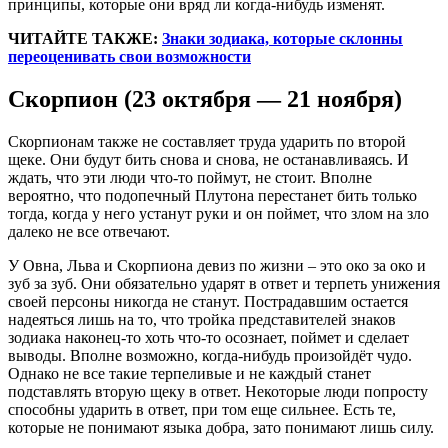
принципы, которые они вряд ли когда-нибудь изменят.
ЧИТАЙТЕ ТАКЖЕ:
Знаки зодиака, которые склонны
переоценивать свои возможности
Скорпион (23 октября — 21 ноября)
Скорпионам также не составляет труда ударить по второй
щеке. Они будут бить снова и снова, не останавливаясь. И
ждать, что эти люди что-то поймут, не стоит. Вполне
вероятно, что подопечный Плутона перестанет бить только
тогда, когда у него устанут руки и он поймет, что злом на зло
далеко не все отвечают.
У Овна, Льва и Скорпиона девиз по жизни – это око за око и
зуб за зуб. Они обязательно ударят в ответ и терпеть унижения
своей персоны никогда не станут. Пострадавшим остается
надеяться лишь на то, что тройка представителей знаков
зодиака наконец-то хоть что-то осознает, поймет и сделает
выводы. Вполне возможно, когда-нибудь произойдёт чудо.
Однако не все такие терпеливые и не каждый станет
подставлять вторую щеку в ответ. Некоторые люди попросту
способны ударить в ответ, при том еще сильнее. Есть те,
которые не понимают языка добра, зато понимают лишь силу.