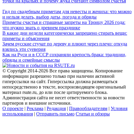
точки на крыльях и почему жука считают символом счастья
Гид по свадебным приметам для невесты и жениха: что можно
и нельзя делать, выбор даты, погода и обряды
Приметы счастья и страшные запреты на Троицу 2026 года:
что нужно знать о древнем празднике
В какие дни недели категорически запрещено стирать вещи:
приметы и объяснения
Зачем русские стучат по дереву и плюют через плечо: откуда
взялись эти суеверия
Как на Руси и в СССР сохраняли крепость брака: традиции,
обряды и семейные смыслы
© Copyright 2014-2026 Все права защищены. Копирование
информации разрешено только при наличии активной
гиперссылки на сайт. Гиперссылка должна размещаться
непосредственно в тексте, воспроизводящем оригинальный
материал rsute.ru, до или после цитируемого блока.
Администрация сайта не несет ответственности за новости
партнеров и внешние источники.
О проекте
|
Реклама
|
Редакция
|
Правообладателям
|
Условия
использования
|
Отправить письмо
Статьи и обзоры