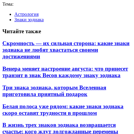
Тема:
Астрология
Знаки зодиака
Читайте также
Скромность — их сильная сторона: какие знаки
зодиака не любят хвастаться своими
достижениями
Венера меняет настроение августа: что принесет
транзит в знак Весов каждому знаку зодиака
Три знака зодиака, которым Вселенная
приготовила приятный подарок
Белая полоса уже рядом: какие знаки зодиака
скоро оставят трудности в прошлом
В жизнь трех знаков зодиака возвращается
счастье: кого ждут долгожданные перемены