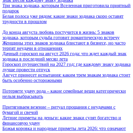
знак Весов каждому знаку зодиака
Три знака зодиака, которым Вселенная приготовила приятный
подарок
Белая полоса уже рядом: какие знаки зодиака скоро оставят
трудности в прошлом
До конца августа любовь постучится в жизнь: 5 знаков
зодиака, которым судьба готовит романтическую встречу
Женщины этих знаков зодиака блистают в бизнесе, но часто
терпят неудачи в отношениях
Дачный гороскоп на август 2026 года: что ждет каждый знак
зодиака в последний месяц лета
Гороскоп путешествий на 2027 год: где каждому знаку зодиака
лучше провести отпуск
Август принесет испытания: каким трем знакам зодиака стоит
быть особенно осторожными
Потеряете удачу рода – какие семейные вещи категорически
нельзя выбрасывать
Притягиваем везение – ритуал прощания с неудачами с
бумагой и свечой
Летние приметы на деньги: какие знаки сулят богатство и
финансовую удачу
Божья коровка и народные приметы лета 2026: что означают