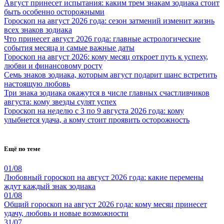
Август принесет испытания: каким трем знакам зодиака стоит
быть особенно осторожными
Гороскоп на август 2026 года: сезон затмений изменит жизнь
всех знаков зодиака
Что принесет август 2026 года: главные астрологические
события месяца и самые важные даты
Гороскоп на август 2026: кому месяц откроет путь к успеху,
любви и финансовому росту
Семь знаков зодиака, которым август подарит шанс встретить
настоящую любовь
Три знака зодиака окажутся в числе главных счастливчиков
августа: кому звезды сулят успех
Гороскоп на неделю с 3 по 9 августа 2026 года: кому
улыбнется удача, а кому стоит проявить осторожность
Ещё по теме
01/08
Любовный гороскоп на август 2026 года: какие перемены
ждут каждый знак зодиака
01/08
Общий гороскоп на август 2026 года: кому месяц принесет
удачу, любовь и новые возможности
31/07