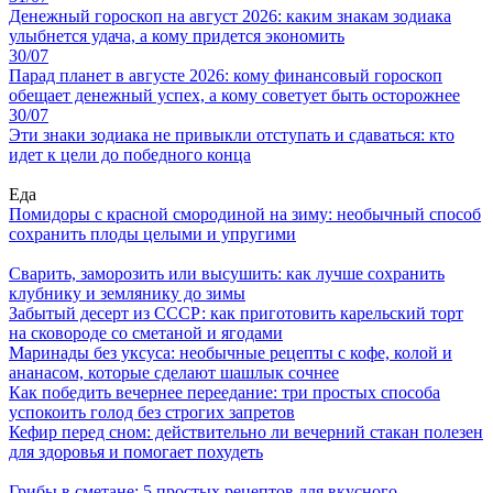
Денежный гороскоп на август 2026: каким знакам зодиака
улыбнется удача, а кому придется экономить
30/07
Парад планет в августе 2026: кому финансовый гороскоп
обещает денежный успех, а кому советует быть осторожнее
30/07
Эти знаки зодиака не привыкли отступать и сдаваться: кто
идет к цели до победного конца
Еда
Помидоры с красной смородиной на зиму: необычный способ
сохранить плоды целыми и упругими
Сварить, заморозить или высушить: как лучше сохранить
клубнику и землянику до зимы
Забытый десерт из СССР: как приготовить карельский торт
на сковороде со сметаной и ягодами
Маринады без уксуса: необычные рецепты с кофе, колой и
ананасом, которые сделают шашлык сочнее
Как победить вечернее переедание: три простых способа
успокоить голод без строгих запретов
Кефир перед сном: действительно ли вечерний стакан полезен
для здоровья и помогает похудеть
Грибы в сметане: 5 простых рецептов для вкусного