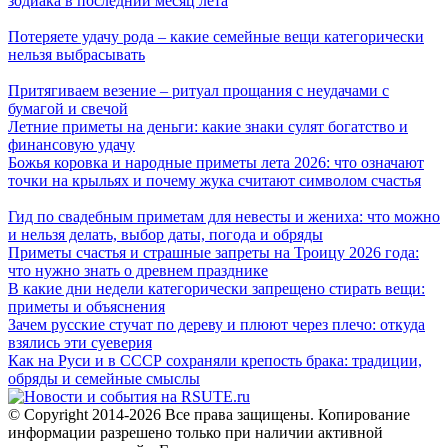
зодиака в последний месяц лета
Потеряете удачу рода – какие семейные вещи категорически
нельзя выбрасывать
Притягиваем везение – ритуал прощания с неудачами с
бумагой и свечой
Летние приметы на деньги: какие знаки сулят богатство и
финансовую удачу
Божья коровка и народные приметы лета 2026: что означают
точки на крыльях и почему жука считают символом счастья
Гид по свадебным приметам для невесты и жениха: что можно
и нельзя делать, выбор даты, погода и обряды
Приметы счастья и страшные запреты на Троицу 2026 года:
что нужно знать о древнем празднике
В какие дни недели категорически запрещено стирать вещи:
приметы и объяснения
Зачем русские стучат по дереву и плюют через плечо: откуда
взялись эти суеверия
Как на Руси и в СССР сохраняли крепость брака: традиции,
обряды и семейные смыслы
© Copyright 2014-2026 Все права защищены. Копирование
информации разрешено только при наличии активной