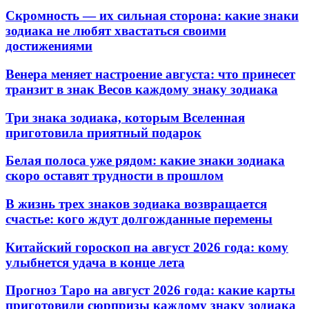
Скромность — их сильная сторона: какие знаки
зодиака не любят хвастаться своими
достижениями
Венера меняет настроение августа: что принесет
транзит в знак Весов каждому знаку зодиака
Три знака зодиака, которым Вселенная
приготовила приятный подарок
Белая полоса уже рядом: какие знаки зодиака
скоро оставят трудности в прошлом
В жизнь трех знаков зодиака возвращается
счастье: кого ждут долгожданные перемены
Китайский гороскоп на август 2026 года: кому
улыбнется удача в конце лета
Прогноз Таро на август 2026 года: какие карты
приготовили сюрпризы каждому знаку зодиака