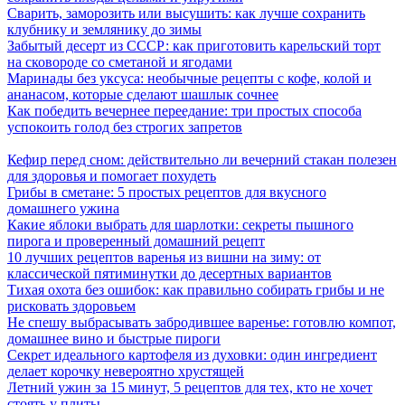
Сварить, заморозить или высушить: как лучше сохранить
клубнику и землянику до зимы
Забытый десерт из СССР: как приготовить карельский торт
на сковороде со сметаной и ягодами
Маринады без уксуса: необычные рецепты с кофе, колой и
ананасом, которые сделают шашлык сочнее
Как победить вечернее переедание: три простых способа
успокоить голод без строгих запретов
Кефир перед сном: действительно ли вечерний стакан полезен
для здоровья и помогает похудеть
Грибы в сметане: 5 простых рецептов для вкусного
домашнего ужина
Какие яблоки выбрать для шарлотки: секреты пышного
пирога и проверенный домашний рецепт
10 лучших рецептов варенья из вишни на зиму: от
классической пятиминутки до десертных вариантов
Тихая охота без ошибок: как правильно собирать грибы и не
рисковать здоровьем
Не спешу выбрасывать забродившее варенье: готовлю компот,
домашнее вино и быстрые пироги
Секрет идеального картофеля из духовки: один ингредиент
делает корочку невероятно хрустящей
Летний ужин за 15 минут, 5 рецептов для тех, кто не хочет
стоять у плиты