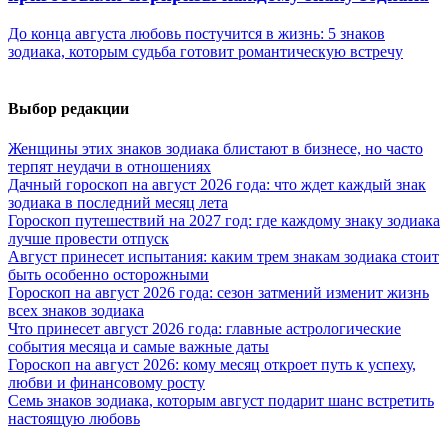
До конца августа любовь постучится в жизнь: 5 знаков
зодиака, которым судьба готовит романтическую встречу
Выбор редакции
Женщины этих знаков зодиака блистают в бизнесе, но часто
терпят неудачи в отношениях
Дачный гороскоп на август 2026 года: что ждет каждый знак
зодиака в последний месяц лета
Гороскоп путешествий на 2027 год: где каждому знаку зодиака
лучше провести отпуск
Август принесет испытания: каким трем знакам зодиака стоит
быть особенно осторожными
Гороскоп на август 2026 года: сезон затмений изменит жизнь
всех знаков зодиака
Что принесет август 2026 года: главные астрологические
события месяца и самые важные даты
Гороскоп на август 2026: кому месяц откроет путь к успеху,
любви и финансовому росту
Семь знаков зодиака, которым август подарит шанс встретить
настоящую любовь