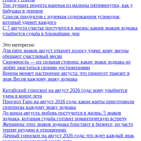
Три лучших рецепта варенья из малины пятиминутки, как у
бабушки в деревне
Список продуктов с нулевым содержанием углеводов,
который удивит каждого
С 7 августа счастье постучится в жизнь: каким знакам зодиака
улыбнется судьба в ближайшие дни
Это интересно
Для пяти знаков август откроет полосу удачи: кому звезды
обещают счастливый месяц
Скромность — их сильная сторона: какие знаки зодиака не
любят хвастаться своими достижениями
Венера меняет настроение августа: что принесет транзит в
знак Весов каждому знаку зодиака
Китайский гороскоп на август 2026 года: кому улыбнется
удача в конце лета
Прогноз Таро на август 2026 года: какие карты приготовили
сюрпризы каждому знаку зодиака
До конца августа любовь постучится в жизнь: 5 знаков
зодиака, которым судьба готовит романтическую встречу
Женщины этих знаков зодиака блистают в бизнесе, но часто
терпят неудачи в отношениях
Дачный гороскоп на август 2026 года: что ждет каждый знак