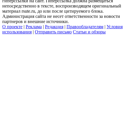
гиперссылки на сайт. Гиперссылка должна размещаться
непосредственно в тексте, воспроизводящем оригинальный
материал rsute.ru, до или после цитируемого блока.
Администрация сайта не несет ответственности за новости
партнеров и внешние источники.
О проекте
|
Реклама
|
Редакция
|
Правообладателям
|
Условия
использования
|
Отправить письмо
Статьи и обзоры