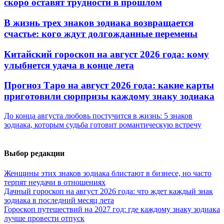
скоро оставят трудности в прошлом
В жизнь трех знаков зодиака возвращается
счастье: кого ждут долгожданные перемены
Китайский гороскоп на август 2026 года: кому
улыбнется удача в конце лета
Прогноз Таро на август 2026 года: какие карты
приготовили сюрпризы каждому знаку зодиака
До конца августа любовь постучится в жизнь: 5 знаков
зодиака, которым судьба готовит романтическую встречу
Выбор редакции
Женщины этих знаков зодиака блистают в бизнесе, но часто
терпят неудачи в отношениях
Дачный гороскоп на август 2026 года: что ждет каждый знак
зодиака в последний месяц лета
Гороскоп путешествий на 2027 год: где каждому знаку зодиака
лучше провести отпуск