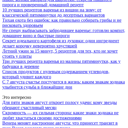
пирога и проверенный домашний рецепт
10 лучших рецептов варенья из вишни на зиму: от
классической пятиминутки до десертных вариантов
Тихая охота без ошибок: как правильно собирать грибы и не
рисковать здоровьем
Не спешу выбрасывать забродившее варенье: готовлю компот,
домашнее вино и быстрые пироги
Секрет идеального картофеля из духовки: один ингредиент
делает корочку невероятно хрустящей
Летний ужин за 15 минут, 5 рецептов для тех, кто не хочет
стоять у плиты
Три лучших рецепта варенья из малины пятиминутки, как у
бабушки в деревне
Список продуктов с нулевым содержанием углеводов,
который удивит каждого
С 7 августа счастье постучится в жизнь: каким знакам зодиака
улыбнется судьба в ближайшие дни
Это интересно
Для пяти знаков август откроет полосу удачи: кому звезды
обещают счастливый месяц
Скромность — их сильная сторона: какие знаки зодиака не
любят хвастаться своими достижениями
Венера меняет настроение августа: что принесет транзит в