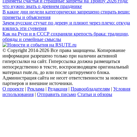
Приметы счастья и страшные запреты на Троицу 2026 года:
что нужно знать о древнем празднике
В какие дни недели категорически запрещено стирать вещи:
приметы и объяснения
Зачем русские стучат по дереву и плюют через плечо: откуда
взялись эти суеверия
Как на Руси и в СССР сохраняли крепость брака: традиции,
обряды и семейные смыслы
© Copyright 2014-2026 Все права защищены. Копирование
информации разрешено только при наличии активной
гиперссылки на сайт. Гиперссылка должна размещаться
непосредственно в тексте, воспроизводящем оригинальный
материал rsute.ru, до или после цитируемого блока.
Администрация сайта не несет ответственности за новости
партнеров и внешние источники.
О проекте
|
Реклама
|
Редакция
|
Правообладателям
|
Условия
использования
|
Отправить письмо
Статьи и обзоры