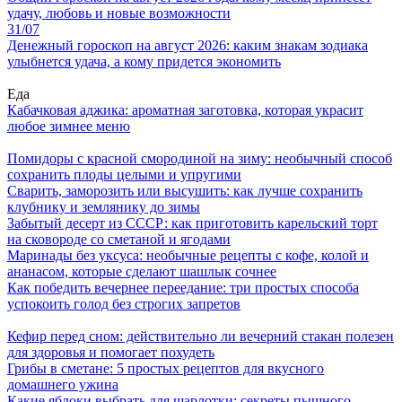
удачу, любовь и новые возможности
31/07
Денежный гороскоп на август 2026: каким знакам зодиака
улыбнется удача, а кому придется экономить
Еда
Кабачковая аджика: ароматная заготовка, которая украсит
любое зимнее меню
Помидоры с красной смородиной на зиму: необычный способ
сохранить плоды целыми и упругими
Сварить, заморозить или высушить: как лучше сохранить
клубнику и землянику до зимы
Забытый десерт из СССР: как приготовить карельский торт
на сковороде со сметаной и ягодами
Маринады без уксуса: необычные рецепты с кофе, колой и
ананасом, которые сделают шашлык сочнее
Как победить вечернее переедание: три простых способа
успокоить голод без строгих запретов
Кефир перед сном: действительно ли вечерний стакан полезен
для здоровья и помогает похудеть
Грибы в сметане: 5 простых рецептов для вкусного
домашнего ужина
Какие яблоки выбрать для шарлотки: секреты пышного