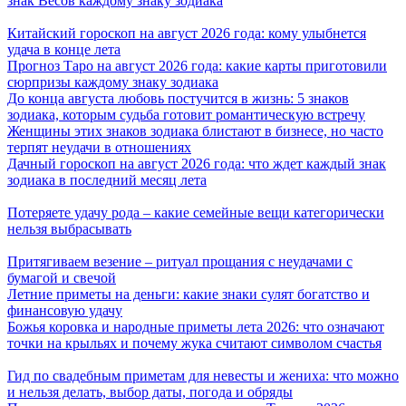
знак Весов каждому знаку зодиака
Китайский гороскоп на август 2026 года: кому улыбнется
удача в конце лета
Прогноз Таро на август 2026 года: какие карты приготовили
сюрпризы каждому знаку зодиака
До конца августа любовь постучится в жизнь: 5 знаков
зодиака, которым судьба готовит романтическую встречу
Женщины этих знаков зодиака блистают в бизнесе, но часто
терпят неудачи в отношениях
Дачный гороскоп на август 2026 года: что ждет каждый знак
зодиака в последний месяц лета
Потеряете удачу рода – какие семейные вещи категорически
нельзя выбрасывать
Притягиваем везение – ритуал прощания с неудачами с
бумагой и свечой
Летние приметы на деньги: какие знаки сулят богатство и
финансовую удачу
Божья коровка и народные приметы лета 2026: что означают
точки на крыльях и почему жука считают символом счастья
Гид по свадебным приметам для невесты и жениха: что можно
и нельзя делать, выбор даты, погода и обряды