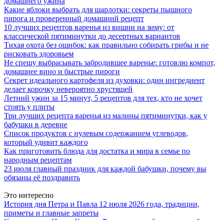
домашнего ужина
Какие яблоки выбрать для шарлотки: секреты пышного
пирога и проверенный домашний рецепт
10 лучших рецептов варенья из вишни на зиму: от
классической пятиминутки до десертных вариантов
Тихая охота без ошибок: как правильно собирать грибы и не
рисковать здоровьем
Не спешу выбрасывать забродившее варенье: готовлю компот,
домашнее вино и быстрые пироги
Секрет идеального картофеля из духовки: один ингредиент
делает корочку невероятно хрустящей
Летний ужин за 15 минут, 5 рецептов для тех, кто не хочет
стоять у плиты
Три лучших рецепта варенья из малины пятиминутки, как у
бабушки в деревне
Список продуктов с нулевым содержанием углеводов,
который удивит каждого
Как приготовить блюда для достатка и мира в семье по
народным рецептам
23 июля главный праздник для каждой бабушки, почему вы
обязаны её поздравить
Это интересно
История дня Петра и Павла 12 июля 2026 года, традиции,
приметы и главные запреты