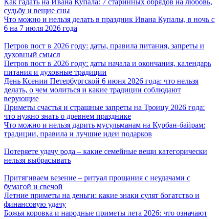
Как гадать на Ивана Купала: 7 старинных обрядов на любовь,
судьбу и вещие сны
Что можно и нельзя делать в праздник Ивана Купалы, в ночь с
6 на 7 июля 2026 года
Петров пост в 2026 году: даты, правила питания, запреты и
духовный смысл
Петров пост в 2026 году: даты начала и окончания, календарь
питания и духовные традиции
День Ксении Петербургской 6 июня 2026 года: что нельзя
делать, о чем молиться и какие традиции соблюдают
верующие
Приметы счастья и страшные запреты на Троицу 2026 года:
что нужно знать о древнем празднике
Что можно и нельзя дарить мусульманам на Курбан-байрам:
традиции, правила и лучшие идеи подарков
Потеряете удачу рода – какие семейные вещи категорически
нельзя выбрасывать
Притягиваем везение – ритуал прощания с неудачами с
бумагой и свечой
Летние приметы на деньги: какие знаки сулят богатство и
финансовую удачу
Божья коровка и народные приметы лета 2026: что означают