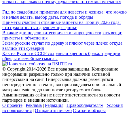
точки на крыльях и почему жука считают символом счастья
Гид по свадебным приметам для невесты и жениха: что можно
и нельзя делать, выбор даты, погода и обряды
Приметы счастья и страшные запреты на Троицу 2026 года:
что нужно знать о древнем празднике
В какие дни недели категорически запрещено стирать вещи:
приметы и объяснения
Зачем русские стучат по дереву и плюют через плечо: откуда
взялись эти суеверия
Как на Руси и в СССР сохраняли крепость брака: традиции,
обряды и семейные смыслы
© Copyright 2014-2026 Все права защищены. Копирование
информации разрешено только при наличии активной
гиперссылки на сайт. Гиперссылка должна размещаться
непосредственно в тексте, воспроизводящем оригинальный
материал rsute.ru, до или после цитируемого блока.
Администрация сайта не несет ответственности за новости
партнеров и внешние источники.
О проекте
|
Реклама
|
Редакция
|
Правообладателям
|
Условия
использования
|
Отправить письмо
Статьи и обзоры