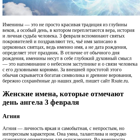
Именины — это не просто красивая традиция из глубины
веков, а особый день, в котором переплетаются вера, история
и личная судьба человека. 3 февраля вспоминают святых
покровителей и поздравляют тех, чьё имя записано в
церковных святцах, ведь именно имя, а не дата рождения,
определяет этот праздник. В отличие от обычного дня
рождения, именины несут в себе глубокий духовный смысл
— это напоминание о небесном заступнике и о связи человека
с его духовными корнями. За внешней простотой этого
обычая скрывается богатая символика и древние верования,
бережно сохранённые до наших дней, пишет сайт Rsute.ru.
Женские имена, которые отмечают
день ангела 3 февраля
Агния
Агния — личность яркая и самобытная, с непростым, но
интересным характером. Она умна, талантлива и нередко
становится ориентиром для окружающих. Во внешности