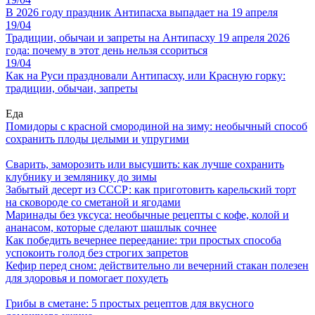
В 2026 году праздник Антипасха выпадает на 19 апреля
19/04
Традиции, обычаи и запреты на Антипасху 19 апреля 2026
года: почему в этот день нельзя ссориться
19/04
Как на Руси праздновали Антипасху, или Красную горку:
традиции, обычаи, запреты
Еда
Помидоры с красной смородиной на зиму: необычный способ
сохранить плоды целыми и упругими
Сварить, заморозить или высушить: как лучше сохранить
клубнику и землянику до зимы
Забытый десерт из СССР: как приготовить карельский торт
на сковороде со сметаной и ягодами
Маринады без уксуса: необычные рецепты с кофе, колой и
ананасом, которые сделают шашлык сочнее
Как победить вечернее переедание: три простых способа
успокоить голод без строгих запретов
Кефир перед сном: действительно ли вечерний стакан полезен
для здоровья и помогает похудеть
Грибы в сметане: 5 простых рецептов для вкусного