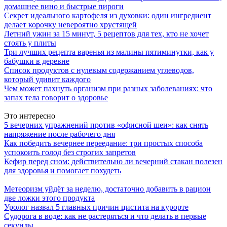
домашнее вино и быстрые пироги
Секрет идеального картофеля из духовки: один ингредиент
делает корочку невероятно хрустящей
Летний ужин за 15 минут, 5 рецептов для тех, кто не хочет
стоять у плиты
Три лучших рецепта варенья из малины пятиминутки, как у
бабушки в деревне
Список продуктов с нулевым содержанием углеводов,
который удивит каждого
Чем может пахнуть организм при разных заболеваниях: что
запах тела говорит о здоровье
Это интересно
5 вечерних упражнений против «офисной шеи»: как снять
напряжение после рабочего дня
Как победить вечернее переедание: три простых способа
успокоить голод без строгих запретов
Кефир перед сном: действительно ли вечерний стакан полезен
для здоровья и помогает похудеть
Метеоризм уйдёт за неделю, достаточно добавить в рацион
две ложки этого продукта
Уролог назвал 5 главных причин цистита на курорте
Судорога в воде: как не растеряться и что делать в первые
секунды