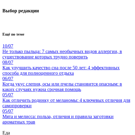
Выбор редакции
Ещё по теме
10/07
Не только пыльца: 7 самых необычных видов аллергии, в
существование которых трудно поверить
08/07
Как улучшить качество сна после 50 лет: 4 эффективных
способа для полноценного отдыха
06/07
Когда укус слепня, осы или пчелы становится опасным: в
каких случаях нужна срочная помощь
05/07
Как отличить родинку от меланомы: 4 ключевых отличия для
самопроверки
05/07
Мята и мелисса: польза, отличия и правила заготовки
ароматных трав
Еда