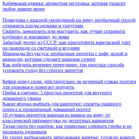
Кабачковая аджика: ароматная заготовка, которая украсит
любое зимнее меню
Помидоры с красной смородиной на зиму: необычный способ
сохранить плоды целыми и упругими
Сварить, заморозить или высушить: как лучше сохранить
клубнику и землянику до зимы
Забытый десерт из СССР: как приготовить карельский торт
на сковороде со сметаной и ягодами
Маринады без уксуса: необычные рецепты с кофе, колой и
ананасом, которые сделают шашлык сочнее
Как победить вечернее переедание: три простых способа
успокоить голод без строгих запретов
Кефир перед сном: действительно ли вечерний стакан полезен
для здоровья и помогает похудеть
Грибы в сметане: 5 простых рецептов для вкусного
домашнего ужина
Какие яблоки выбрать для шарлотки: секреты пышного
пирога и проверенный домашний рецепт
10 лучших рецептов варенья из вишни на зиму: от
классической пятиминутки до десертных вариантов
Тихая охота без ошибок: как правильно собирать грибы и не
рисковать здоровьем
Не спешу выбрасывать забродившее варенье: готовлю компот,