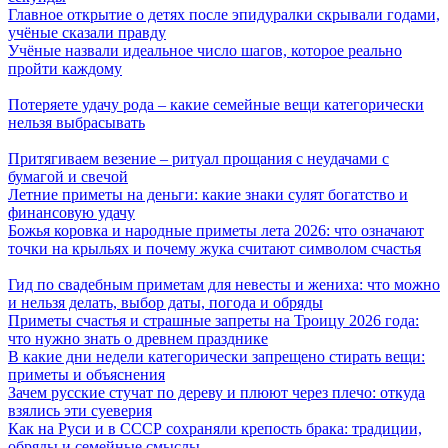
Главное открытие о детях после эпидуралки скрывали годами,
учёные сказали правду
Учёные назвали идеальное число шагов, которое реально
пройти каждому
Потеряете удачу рода – какие семейные вещи категорически
нельзя выбрасывать
Притягиваем везение – ритуал прощания с неудачами с
бумагой и свечой
Летние приметы на деньги: какие знаки сулят богатство и
финансовую удачу
Божья коровка и народные приметы лета 2026: что означают
точки на крыльях и почему жука считают символом счастья
Гид по свадебным приметам для невесты и жениха: что можно
и нельзя делать, выбор даты, погода и обряды
Приметы счастья и страшные запреты на Троицу 2026 года:
что нужно знать о древнем празднике
В какие дни недели категорически запрещено стирать вещи:
приметы и объяснения
Зачем русские стучат по дереву и плюют через плечо: откуда
взялись эти суеверия
Как на Руси и в СССР сохраняли крепость брака: традиции,
обряды и семейные смыслы