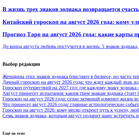
В жизнь трех знаков зодиака возвращается счаст
Китайский гороскоп на август 2026 года: кому ул
Прогноз Таро на август 2026 года: какие карты
До конца августа любовь постучится в жизнь: 5 знаков зодиака
Выбор редакции
Женщины этих знаков зодиака блистают в бизнесе, но часто те
Дачный гороскоп на август 2026 года: что ждет каждый знак зо
Гороскоп путешествий на 2027 год: где каждому знаку зодиака
Август принесет испытания: каким трем знакам зодиака стоит
Гороскоп на август 2026 года: сезон затмений изменит жизнь вс
Что принесет август 2026 года: главные астрологические собы
Гороскоп на август 2026: кому месяц откроет путь к успеху, л
Семь знаков зодиака, которым август подарит шанс встретить
Ещё по теме