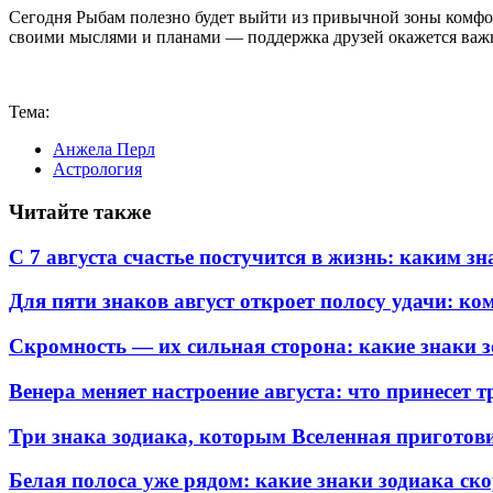
Сегодня Рыбам полезно будет выйти из привычной зоны комфор
своими мыслями и планами — поддержка друзей окажется важ
Тема:
Анжела Перл
Астрология
Читайте также
С 7 августа счастье постучится в жизнь: каким 
Для пяти знаков август откроет полосу удачи: к
Скромность — их сильная сторона: какие знаки 
Венера меняет настроение августа: что принесет 
Три знака зодиака, которым Вселенная пригото
Белая полоса уже рядом: какие знаки зодиака ск