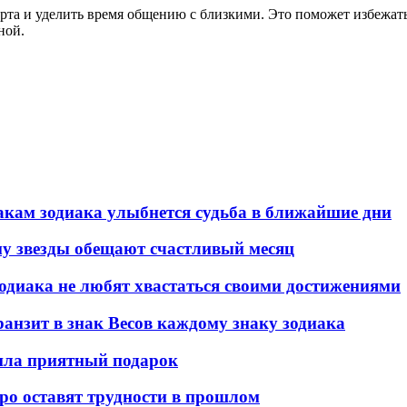
та и уделить время общению с близкими. Это поможет избежать
ной.
знакам зодиака улыбнется судьба в ближайшие дни
ому звезды обещают счастливый месяц
зодиака не любят хвастаться своими достижениями
транзит в знак Весов каждому знаку зодиака
вила приятный подарок
оро оставят трудности в прошлом