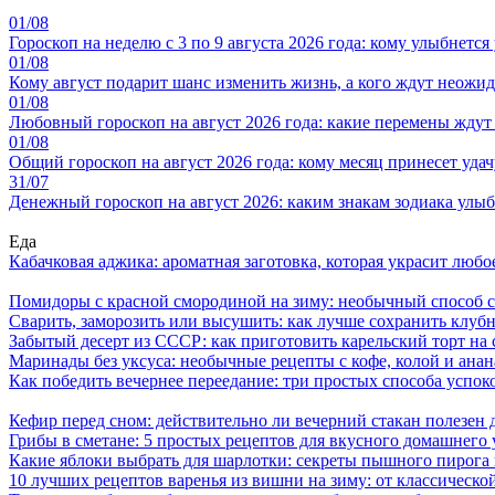
01/08
Гороскоп на неделю с 3 по 9 августа 2026 года: кому улыбнется
01/08
Кому август подарит шанс изменить жизнь, а кого ждут неожид
01/08
Любовный гороскоп на август 2026 года: какие перемены ждут
01/08
Общий гороскоп на август 2026 года: кому месяц принесет уда
31/07
Денежный гороскоп на август 2026: каким знакам зодиака улыбн
Еда
Кабачковая аджика: ароматная заготовка, которая украсит люб
Помидоры с красной смородиной на зиму: необычный способ 
Сварить, заморозить или высушить: как лучше сохранить клуб
Забытый десерт из СССР: как приготовить карельский торт на 
Маринады без уксуса: необычные рецепты с кофе, колой и ана
Как победить вечернее переедание: три простых способа успоко
Кефир перед сном: действительно ли вечерний стакан полезен д
Грибы в сметане: 5 простых рецептов для вкусного домашнего
Какие яблоки выбрать для шарлотки: секреты пышного пирог
10 лучших рецептов варенья из вишни на зиму: от классическ