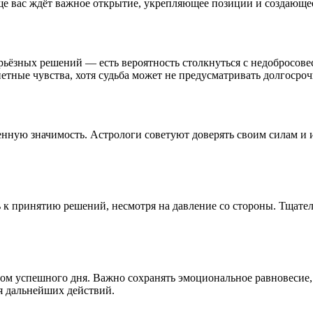
ще вас ждёт важное открытие, укрепляющее позиции и создающе
ерьёзных решений — есть вероятность столкнуться с недобросов
петные чувства, хотя судьба может не предусматривать долгоср
енную значимость. Астрологи советуют доверять своим силам и 
ь к принятию решений, несмотря на давление со стороны. Тщате
огом успешного дня. Важно сохранять эмоциональное равновесие
я дальнейших действий.