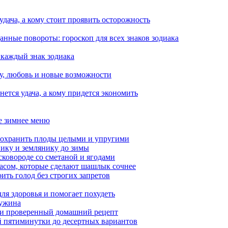
 удача, а кому стоит проявить осторожность
анные повороты: гороскоп для всех знаков зодиака
 каждый знак зодиака
чу, любовь и новые возможности
ется удача, а кому придется экономить
ое зимнее меню
сохранить плоды целыми и упругими
нику и землянику до зимы
сковороде со сметаной и ягодами
насом, которые сделают шашлык сочнее
ить голод без строгих запретов
ля здоровья и помогает похудеть
 ужина
а и проверенный домашний рецепт
ой пятиминутки до десертных вариантов