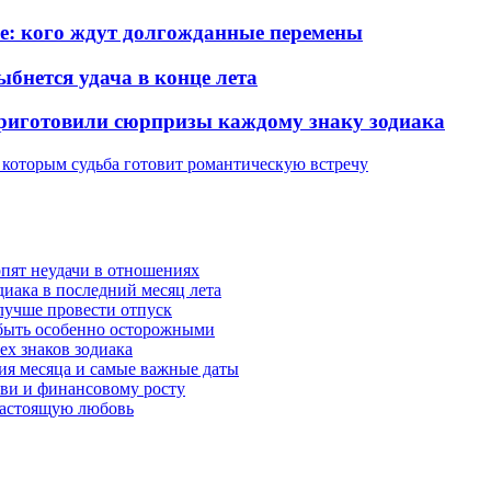
ье: кого ждут долгожданные перемены
ыбнется удача в конце лета
 приготовили сюрпризы каждому знаку зодиака
, которым судьба готовит романтическую встречу
рпят неудачи в отношениях
диака в последний месяц лета
 лучше провести отпуск
 быть особенно осторожными
ех знаков зодиака
тия месяца и самые важные даты
юбви и финансовому росту
 настоящую любовь