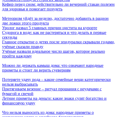
Кефир перед сном: действительно ли вечерний стакан полезен
для здоровья и помогает похудеть
Метеоризм уйдёт за неделю, достаточно добавить в рацион
две ложки этого продукта
Уролог назвал 5 главных причин цистита на курорте
Судорога в воде: как не растеряться и что делать в первые
секунды
Главное открытие о детях после эпидуралки скрывали годами,
учёные сказали правду
Учёные назвали идеальное число шагов, которое реально
пройти каждому
Можно ли держать камыш дома: что означают народные
приметы и стоит ли верить суевериям
Потеряете удачу рода – какие семейные вещи категорически
нельзя выбрасывать
Притягиваем везение – ритуал прощания с неудачами с
бумагой и свечой
Летние приметы на деньги: какие знаки сулят богатство и
финансовую удачу
Что нельзя выносить из дома: народные приметы о