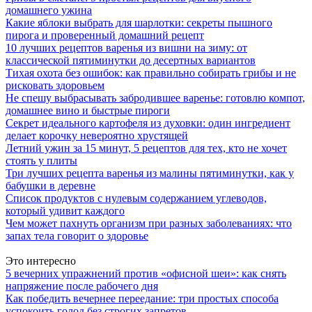
домашнего ужина
Какие яблоки выбрать для шарлотки: секреты пышного
пирога и проверенный домашний рецепт
10 лучших рецептов варенья из вишни на зиму: от
классической пятиминутки до десертных вариантов
Тихая охота без ошибок: как правильно собирать грибы и не
рисковать здоровьем
Не спешу выбрасывать забродившее варенье: готовлю компот,
домашнее вино и быстрые пироги
Секрет идеального картофеля из духовки: один ингредиент
делает корочку невероятно хрустящей
Летний ужин за 15 минут, 5 рецептов для тех, кто не хочет
стоять у плиты
Три лучших рецепта варенья из малины пятиминутки, как у
бабушки в деревне
Список продуктов с нулевым содержанием углеводов,
который удивит каждого
Чем может пахнуть организм при разных заболеваниях: что
запах тела говорит о здоровье
Это интересно
5 вечерних упражнений против «офисной шеи»: как снять
напряжение после рабочего дня
Как победить вечернее переедание: три простых способа
успокоить голод без строгих запретов