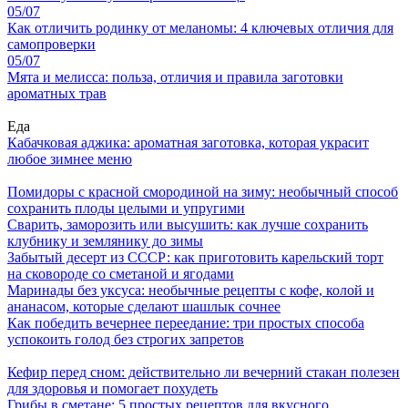
05/07
Как отличить родинку от меланомы: 4 ключевых отличия для
самопроверки
05/07
Мята и мелисса: польза, отличия и правила заготовки
ароматных трав
Еда
Кабачковая аджика: ароматная заготовка, которая украсит
любое зимнее меню
Помидоры с красной смородиной на зиму: необычный способ
сохранить плоды целыми и упругими
Сварить, заморозить или высушить: как лучше сохранить
клубнику и землянику до зимы
Забытый десерт из СССР: как приготовить карельский торт
на сковороде со сметаной и ягодами
Маринады без уксуса: необычные рецепты с кофе, колой и
ананасом, которые сделают шашлык сочнее
Как победить вечернее переедание: три простых способа
успокоить голод без строгих запретов
Кефир перед сном: действительно ли вечерний стакан полезен
для здоровья и помогает похудеть
Грибы в сметане: 5 простых рецептов для вкусного