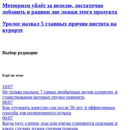
Метеоризм уйдёт за неделю, достаточно
добавить в рацион две ложки этого продукта
Уролог назвал 5 главных причин цистита на
курорте
Выбор редакции
Ещё по теме
10/07
Не только пыльца: 7 самых необычных видов аллергии, в
существование которых трудно поверить
08/07
Как улучшить качество сна после 50 лет: 4 эффективных
способа для полноценного отдыха
06/07
Когда укус слепня, осы или пчелы становится опасным: в
каких случаях нужна срочная помощь