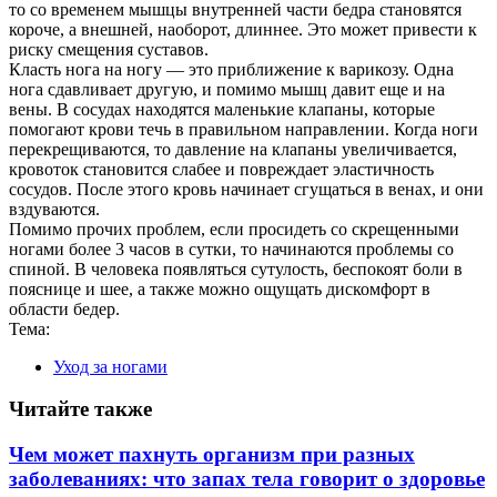
то со временем мышцы внутренней части бедра становятся
короче, а внешней, наоборот, длиннее. Это может привести к
риску смещения суставов.
Класть нога на ногу — это приближение к варикозу. Одна
нога сдавливает другую, и помимо мышц давит еще и на
вены. В сосудах находятся маленькие клапаны, которые
помогают крови течь в правильном направлении. Когда ноги
перекрещиваются, то давление на клапаны увеличивается,
кровоток становится слабее и повреждает эластичность
сосудов. После этого кровь начинает сгущаться в венах, и они
вздуваются.
Помимо прочих проблем, если просидеть со скрещенными
ногами более 3 часов в сутки, то начинаются проблемы со
спиной. В человека появляться сутулость, беспокоят боли в
пояснице и шее, а также можно ощущать дискомфорт в
области бедер.
Тема:
Уход за ногами
Читайте также
Чем может пахнуть организм при разных
заболеваниях: что запах тела говорит о здоровье