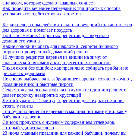
ананасом, которые сделают шашлык сочнее
Как победить вечернее переедание: три простых способа
успокоить голод без строгих запретов
Кефир перед сном: действительно ли вечерний стакан полезен
для здоровья и помогает похудеть
Грибы в сметане: 5 простых рецептов для вкусного
домашнего ужина
Какие яблоки выбрать для шарлотки: секреты пышного
пирога и проверенный домашний рецепт
10 лучших рецептов варенья из вишни на зиму: от
классической пятиминутки до десертных вариантов
Тихая охота без ошибок: как правильно собирать грибы и не
рисковать здоровьем
Не спешу выбрасывать забродившее варенье: готовлю компот,
домашнее вино и быстрые пироги
Секрет идеального картофеля из духовки: один ингредиент
делает корочку невероятно хрустящей
Летний ужин за 15 минут, 5 рецептов для тех, кто не хочет
стоять у плиты
Три лучших рецепта варенья из малины пятиминутки, как у
бабушки в деревне
Список продуктов с нулевым содержанием углеводов,
который удивит каждого
23 июля главный праздник для каждой бабушки, почему вы