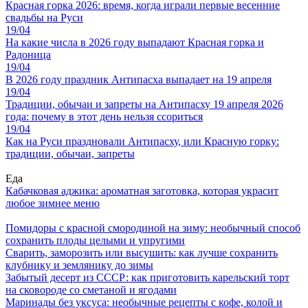
Красная горка 2026: время, когда играли первые весенние
свадьбы на Руси
19/04
На какие числа в 2026 году выпадают Красная горка и
Радоница
19/04
В 2026 году праздник Антипасха выпадает на 19 апреля
19/04
Традиции, обычаи и запреты на Антипасху 19 апреля 2026
года: почему в этот день нельзя ссориться
19/04
Как на Руси праздновали Антипасху, или Красную горку:
традиции, обычаи, запреты
Еда
Кабачковая аджика: ароматная заготовка, которая украсит
любое зимнее меню
Помидоры с красной смородиной на зиму: необычный способ
сохранить плоды целыми и упругими
Сварить, заморозить или высушить: как лучше сохранить
клубнику и землянику до зимы
Забытый десерт из СССР: как приготовить карельский торт
на сковороде со сметаной и ягодами
Маринады без уксуса: необычные рецепты с кофе, колой и