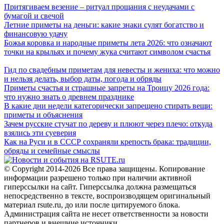
Притягиваем везение – ритуал прощания с неудачами с
бумагой и свечой
Летние приметы на деньги: какие знаки сулят богатство и
финансовую удачу
Божья коровка и народные приметы лета 2026: что означают
точки на крыльях и почему жука считают символом счастья
Гид по свадебным приметам для невесты и жениха: что можно
и нельзя делать, выбор даты, погода и обряды
Приметы счастья и страшные запреты на Троицу 2026 года:
что нужно знать о древнем празднике
В какие дни недели категорически запрещено стирать вещи:
приметы и объяснения
Зачем русские стучат по дереву и плюют через плечо: откуда
взялись эти суеверия
Как на Руси и в СССР сохраняли крепость брака: традиции,
обряды и семейные смыслы
© Copyright 2014-2026 Все права защищены. Копирование
информации разрешено только при наличии активной
гиперссылки на сайт. Гиперссылка должна размещаться
непосредственно в тексте, воспроизводящем оригинальный
материал rsute.ru, до или после цитируемого блока.
Администрация сайта не несет ответственности за новости
партнеров и внешние источники.