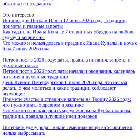
обязаны её поздравить
Это интересно
История дня Петра и Павла 12 июля 2026 года, традиции,
приметы и главные запреты
Как гадать на Ивана Купала: 7 старинных обрядов на любовь,
судьбу и вещие сны
Что можно и нельзя делать в праздник Ивана Купалы, в ночь с
6 на 7 июля 2026 года
Петров пост в 2026 году: даты, правила питания, запреты и
духовный смысл
Петров пост в 2026 году: даты начала и окончания, календарь
питания и духовные традиции
День Ксении Петербургской 6 июня 2026 года: что нельзя
делать, о чем молиться и какие традиции соблюдают
верующие
Приметы счастья и страшные запреты на Троицу 2026 года:
что нужно знать о древнем празднике
Что можно и нельзя дарить мусульманам на Курбан-байрам:
традиции, правила и лучшие идеи подарков
Потеряете удачу рода – какие семейные вещи категорически
нельзя выбрасывать