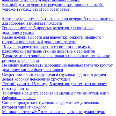
Как победить вечернее переедание: три простых способа
успокоить голод без строгих запретов
Кефир перед сном: действительно ли вечерний стакан полезен
для здоровья и помогает похудеть
Грибы в сметане: 5 простых рецептов для вкусного
домашнего ужина
Какие яблоки выбрать для шарлотки: секреты пышного
пирога и проверенный домашний рецепт
10 лучших рецептов варенья из вишни на зиму: от
классической пятиминутки до десертных вариантов
Тихая охота без ошибок: как правильно собирать грибы и не
рисковать здоровьем
Не спешу выбрасывать забродившее варенье: готовлю компот,
домашнее вино и быстрые пироги
Секрет идеального картофеля из духовки: один ингредиент
делает корочку невероятно хрустящей
Летний ужин за 15 минут, 5 рецептов для тех, кто не хочет
стоять у плиты
Три лучших рецепта варенья из малины пятиминутки, как у
бабушки в деревне
Список продуктов с нулевым содержанием углеводов,
который удивит каждого
Маникюр после 40: 7 оттенков лака, которые делают руки