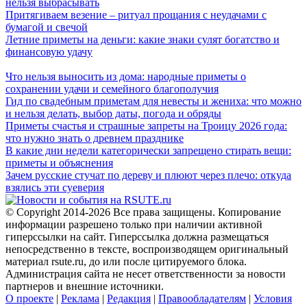
нельзя выбрасывать
Притягиваем везение – ритуал прощания с неудачами с
бумагой и свечой
Летние приметы на деньги: какие знаки сулят богатство и
финансовую удачу
Что нельзя выносить из дома: народные приметы о
сохранении удачи и семейного благополучия
Гид по свадебным приметам для невесты и жениха: что можно
и нельзя делать, выбор даты, погода и обряды
Приметы счастья и страшные запреты на Троицу 2026 года:
что нужно знать о древнем празднике
В какие дни недели категорически запрещено стирать вещи:
приметы и объяснения
Зачем русские стучат по дереву и плюют через плечо: откуда
взялись эти суеверия
© Copyright 2014-2026 Все права защищены. Копирование
информации разрешено только при наличии активной
гиперссылки на сайт. Гиперссылка должна размещаться
непосредственно в тексте, воспроизводящем оригинальный
материал rsute.ru, до или после цитируемого блока.
Администрация сайта не несет ответственности за новости
партнеров и внешние источники.
О проекте
|
Реклама
|
Редакция
|
Правообладателям
|
Условия