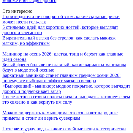
моложе и выглядят дорого
Это интересно
Производители не говорят об этом: какие скрытые риски
может нести гель-лак
5 стильных идей для коротких ногтей, которые выглядят
дорого и элегантно
Выразительный взгляд без стрелок: как сделать макияж
мягким, но эффектным
Маникюр на осень 2026: клетка, твид и бархат как главные
идеи сезона
Белый френч больше не главный: какие варианты маникюра
будут в моде этой осенью
Бархатный маникюр станет главным трендом осени 2026:
почему все выбирают эффект мягкого велюра
«Выгоревший» маникюр: модное покрытие, которое выглядит
дорого и подчеркивает загар
После летнего сезона волосы начали выпадать активнее: с чем
это связано и как вернуть им силу
Можно ли держать камыш дома: что означают народные
приметы и стоит ли верить суевериям
Потеряете удачу рода – какие семейные вещи категорически