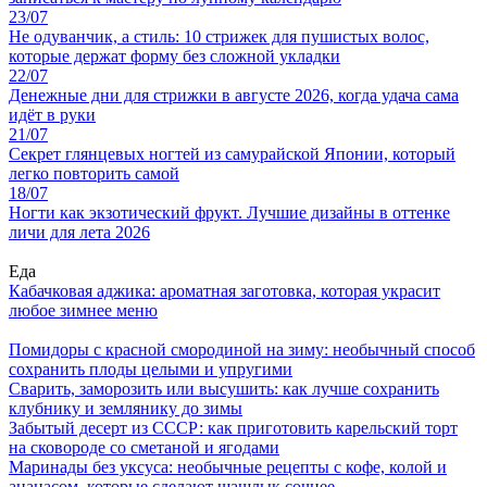
23/07
Не одуванчик, а стиль: 10 стрижек для пушистых волос,
которые держат форму без сложной укладки
22/07
Денежные дни для стрижки в августе 2026, когда удача сама
идёт в руки
21/07
Секрет глянцевых ногтей из самурайской Японии, который
легко повторить самой
18/07
Ногти как экзотический фрукт. Лучшие дизайны в оттенке
личи для лета 2026
Еда
Кабачковая аджика: ароматная заготовка, которая украсит
любое зимнее меню
Помидоры с красной смородиной на зиму: необычный способ
сохранить плоды целыми и упругими
Сварить, заморозить или высушить: как лучше сохранить
клубнику и землянику до зимы
Забытый десерт из СССР: как приготовить карельский торт
на сковороде со сметаной и ягодами
Маринады без уксуса: необычные рецепты с кофе, колой и
ананасом, которые сделают шашлык сочнее