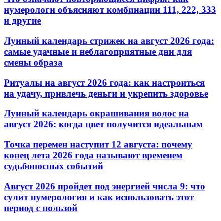
нумерологи объясняют комбинации 111, 222, 333
и другие
Лунный календарь стрижек на август 2026 года:
самые удачные и неблагоприятные дни для
смены образа
Ритуалы на август 2026 года: как настроиться
на удачу, привлечь деньги и укрепить здоровье
Лунный календарь окрашивания волос на
август 2026: когда цвет получится идеальным
Точка перемен наступит 12 августа: почему
конец лета 2026 года называют временем
судьбоносных событий
Август 2026 пройдет под энергией числа 9: что
сулит нумерология и как использовать этот
период с пользой