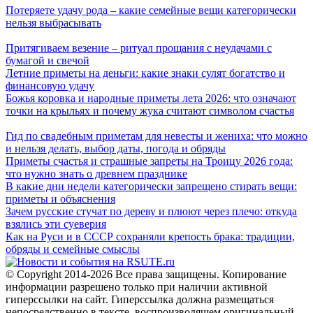
Потеряете удачу рода – какие семейные вещи категорически
нельзя выбрасывать
Притягиваем везение – ритуал прощания с неудачами с
бумагой и свечой
Летние приметы на деньги: какие знаки сулят богатство и
финансовую удачу
Божья коровка и народные приметы лета 2026: что означают
точки на крыльях и почему жука считают символом счастья
Гид по свадебным приметам для невесты и жениха: что можно
и нельзя делать, выбор даты, погода и обряды
Приметы счастья и страшные запреты на Троицу 2026 года:
что нужно знать о древнем празднике
В какие дни недели категорически запрещено стирать вещи:
приметы и объяснения
Зачем русские стучат по дереву и плюют через плечо: откуда
взялись эти суеверия
Как на Руси и в СССР сохраняли крепость брака: традиции,
обряды и семейные смыслы
© Copyright 2014-2026 Все права защищены. Копирование
информации разрешено только при наличии активной
гиперссылки на сайт. Гиперссылка должна размещаться
непосредственно в тексте, воспроизводящем оригинальный