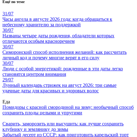
Ещё по теме
31/07
Часы ангела в августе 2026 года: когда обращаться к
небесному хранителю за поддержкой
30/07
Названы четыре даты рождения, обладатели которых
отличаются особым красноречием
30/07
Симоронский способ исполнения желаний: как рассчитать
личный код и почему многие верят в его силу
30/07
Люди с особой энергетикой: рожденные в эти даты легко
становятся центром внимания
29/07
Лунный календарь стрижек на август 2026: три самые
удачные даты для красивых и здоровых волос
Еда
Помидоры с красной смородиной на зиму: необычный способ
сохранить плоды целыми и упругими
Сварить, заморозить или высушить: как лучше сохранить
клубнику и землянику до зимы
Забытый десерт из СССР: как приготовить карельский торт