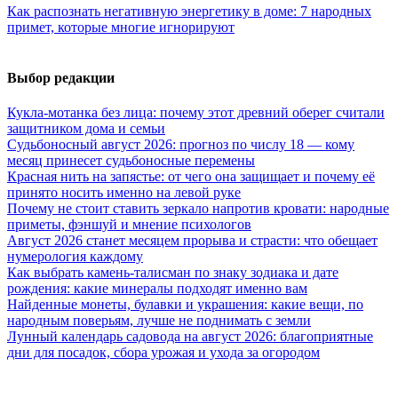
Как распознать негативную энергетику в доме: 7 народных
примет, которые многие игнорируют
Выбор редакции
Кукла-мотанка без лица: почему этот древний оберег считали
защитником дома и семьи
Судьбоносный август 2026: прогноз по числу 18 — кому
месяц принесет судьбоносные перемены
Красная нить на запястье: от чего она защищает и почему её
принято носить именно на левой руке
Почему не стоит ставить зеркало напротив кровати: народные
приметы, фэншуй и мнение психологов
Август 2026 станет месяцем прорыва и страсти: что обещает
нумерология каждому
Как выбрать камень-талисман по знаку зодиака и дате
рождения: какие минералы подходят именно вам
Найденные монеты, булавки и украшения: какие вещи, по
народным поверьям, лучше не поднимать с земли
Лунный календарь садовода на август 2026: благоприятные
дни для посадок, сбора урожая и ухода за огородом