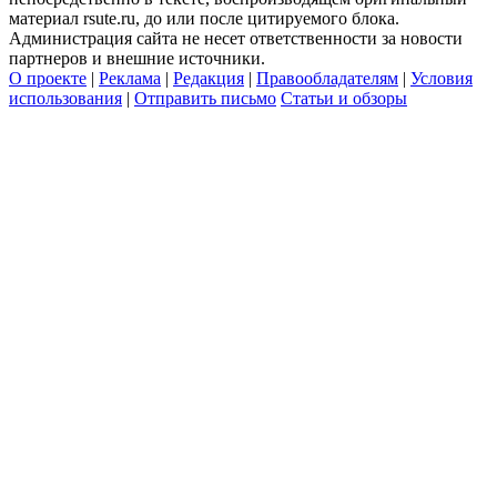
материал rsute.ru, до или после цитируемого блока.
Администрация сайта не несет ответственности за новости
партнеров и внешние источники.
О проекте
|
Реклама
|
Редакция
|
Правообладателям
|
Условия
использования
|
Отправить письмо
Статьи и обзоры