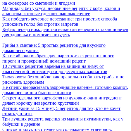
на сковороде со сметаной и ягодами
Маринады без уксуса: необычные рецепты с кофе, колой и
ананасом, которые сделают шашлык сочнее
Как победить вечернее переедание: три простых способа
успокоить голод без строгих запретов
Кефир перед сном: действительно ли вечерний стакан полезен
для здоровья и помогает похудеть
Грибы в сметане: 5 простых рецептов для вкусного
домашнего ужина
Какие яблоки выбрать для шарлотки: секреты пышного
пирога и проверенный домашний рецепт
10 лучших рецептов варенья из вишни на зиму: от
классической пятиминутки до десертных вариантов
Тихая охота без ошибок: как правильно собирать грибы и не
рисковать здоровьем
Не спешу выбрасывать забродившее варенье: готовлю компот,
домашнее вино и быстрые пироги
Секрет идеального картофеля из духовки: один ингредиент
делает корочку невероятно хрустящей
Летний ужин за 15 минут, 5 рецептов для тех, кто не хочет
стоять у плиты
Три лучших рецепта варенья из малины пятиминутки, как у
бабушки в деревне
Список продуктов с нулевым содержанием углеводов,