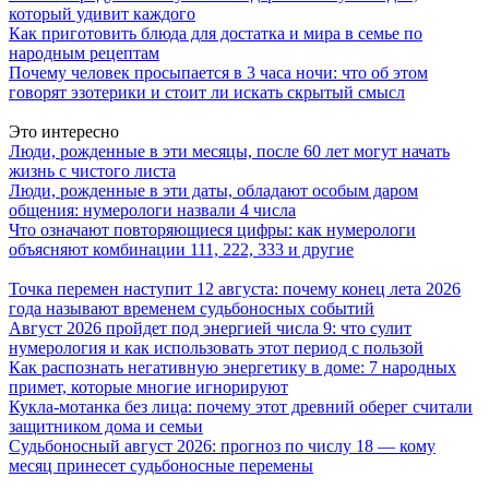
который удивит каждого
Как приготовить блюда для достатка и мира в семье по
народным рецептам
Почему человек просыпается в 3 часа ночи: что об этом
говорят эзотерики и стоит ли искать скрытый смысл
Это интересно
Люди, рожденные в эти месяцы, после 60 лет могут начать
жизнь с чистого листа
Люди, рожденные в эти даты, обладают особым даром
общения: нумерологи назвали 4 числа
Что означают повторяющиеся цифры: как нумерологи
объясняют комбинации 111, 222, 333 и другие
Точка перемен наступит 12 августа: почему конец лета 2026
года называют временем судьбоносных событий
Август 2026 пройдет под энергией числа 9: что сулит
нумерология и как использовать этот период с пользой
Как распознать негативную энергетику в доме: 7 народных
примет, которые многие игнорируют
Кукла-мотанка без лица: почему этот древний оберег считали
защитником дома и семьи
Судьбоносный август 2026: прогноз по числу 18 — кому
месяц принесет судьбоносные перемены