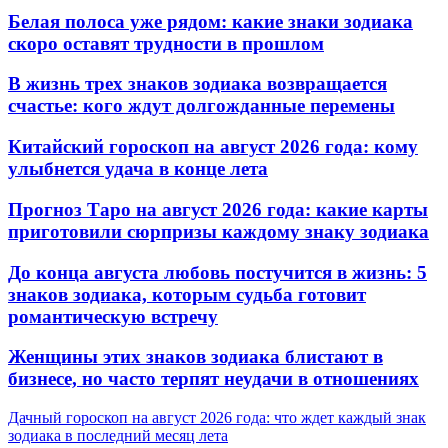
Белая полоса уже рядом: какие знаки зодиака
скоро оставят трудности в прошлом
В жизнь трех знаков зодиака возвращается
счастье: кого ждут долгожданные перемены
Китайский гороскоп на август 2026 года: кому
улыбнется удача в конце лета
Прогноз Таро на август 2026 года: какие карты
приготовили сюрпризы каждому знаку зодиака
До конца августа любовь постучится в жизнь: 5
знаков зодиака, которым судьба готовит
романтическую встречу
Женщины этих знаков зодиака блистают в
бизнесе, но часто терпят неудачи в отношениях
Дачный гороскоп на август 2026 года: что ждет каждый знак
зодиака в последний месяц лета