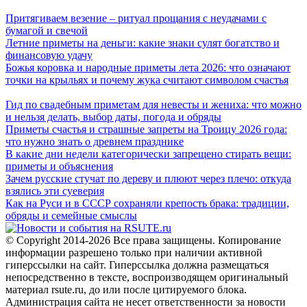
Притягиваем везение – ритуал прощания с неудачами с
бумагой и свечой
Летние приметы на деньги: какие знаки сулят богатство и
финансовую удачу
Божья коровка и народные приметы лета 2026: что означают
точки на крыльях и почему жука считают символом счастья
Гид по свадебным приметам для невесты и жениха: что можно
и нельзя делать, выбор даты, погода и обряды
Приметы счастья и страшные запреты на Троицу 2026 года:
что нужно знать о древнем празднике
В какие дни недели категорически запрещено стирать вещи:
приметы и объяснения
Зачем русские стучат по дереву и плюют через плечо: откуда
взялись эти суеверия
Как на Руси и в СССР сохраняли крепость брака: традиции,
обряды и семейные смыслы
© Copyright 2014-2026 Все права защищены. Копирование
информации разрешено только при наличии активной
гиперссылки на сайт. Гиперссылка должна размещаться
непосредственно в тексте, воспроизводящем оригинальный
материал rsute.ru, до или после цитируемого блока.
Администрация сайта не несет ответственности за новости