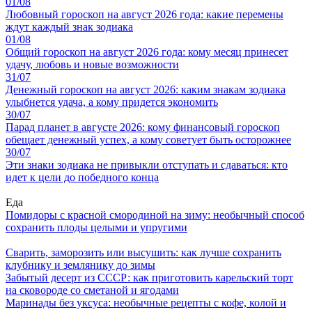
01/08
Любовный гороскоп на август 2026 года: какие перемены
ждут каждый знак зодиака
01/08
Общий гороскоп на август 2026 года: кому месяц принесет
удачу, любовь и новые возможности
31/07
Денежный гороскоп на август 2026: каким знакам зодиака
улыбнется удача, а кому придется экономить
30/07
Парад планет в августе 2026: кому финансовый гороскоп
обещает денежный успех, а кому советует быть осторожнее
30/07
Эти знаки зодиака не привыкли отступать и сдаваться: кто
идет к цели до победного конца
Еда
Помидоры с красной смородиной на зиму: необычный способ
сохранить плоды целыми и упругими
Сварить, заморозить или высушить: как лучше сохранить
клубнику и землянику до зимы
Забытый десерт из СССР: как приготовить карельский торт
на сковороде со сметаной и ягодами
Маринады без уксуса: необычные рецепты с кофе, колой и