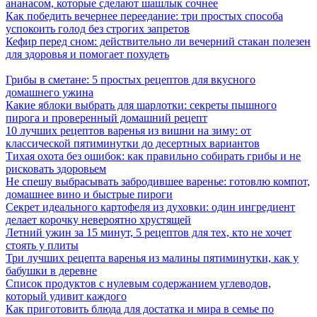
ананасом, которые сделают шашлык сочнее
Как победить вечернее переедание: три простых способа
успокоить голод без строгих запретов
Кефир перед сном: действительно ли вечерний стакан полезен
для здоровья и помогает похудеть
Грибы в сметане: 5 простых рецептов для вкусного
домашнего ужина
Какие яблоки выбрать для шарлотки: секреты пышного
пирога и проверенный домашний рецепт
10 лучших рецептов варенья из вишни на зиму: от
классической пятиминутки до десертных вариантов
Тихая охота без ошибок: как правильно собирать грибы и не
рисковать здоровьем
Не спешу выбрасывать забродившее варенье: готовлю компот,
домашнее вино и быстрые пироги
Секрет идеального картофеля из духовки: один ингредиент
делает корочку невероятно хрустящей
Летний ужин за 15 минут, 5 рецептов для тех, кто не хочет
стоять у плиты
Три лучших рецепта варенья из малины пятиминутки, как у
бабушки в деревне
Список продуктов с нулевым содержанием углеводов,
который удивит каждого
Как приготовить блюда для достатка и мира в семье по