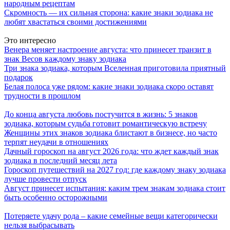
народным рецептам
Скромность — их сильная сторона: какие знаки зодиака не
любят хвастаться своими достижениями
Это интересно
Венера меняет настроение августа: что принесет транзит в
знак Весов каждому знаку зодиака
Три знака зодиака, которым Вселенная приготовила приятный
подарок
Белая полоса уже рядом: какие знаки зодиака скоро оставят
трудности в прошлом
До конца августа любовь постучится в жизнь: 5 знаков
зодиака, которым судьба готовит романтическую встречу
Женщины этих знаков зодиака блистают в бизнесе, но часто
терпят неудачи в отношениях
Дачный гороскоп на август 2026 года: что ждет каждый знак
зодиака в последний месяц лета
Гороскоп путешествий на 2027 год: где каждому знаку зодиака
лучше провести отпуск
Август принесет испытания: каким трем знакам зодиака стоит
быть особенно осторожными
Потеряете удачу рода – какие семейные вещи категорически
нельзя выбрасывать