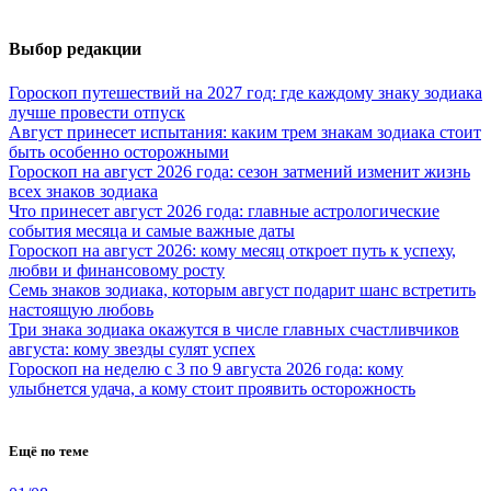
Выбор редакции
Гороскоп путешествий на 2027 год: где каждому знаку зодиака
лучше провести отпуск
Август принесет испытания: каким трем знакам зодиака стоит
быть особенно осторожными
Гороскоп на август 2026 года: сезон затмений изменит жизнь
всех знаков зодиака
Что принесет август 2026 года: главные астрологические
события месяца и самые важные даты
Гороскоп на август 2026: кому месяц откроет путь к успеху,
любви и финансовому росту
Семь знаков зодиака, которым август подарит шанс встретить
настоящую любовь
Три знака зодиака окажутся в числе главных счастливчиков
августа: кому звезды сулят успех
Гороскоп на неделю с 3 по 9 августа 2026 года: кому
улыбнется удача, а кому стоит проявить осторожность
Ещё по теме