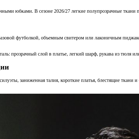
ичными юбками. В сезоне 2026/27 легкие полупрозрачные ткани 
 базовой футболкой, объемным свитером или лаконичным пиджако
таль: прозрачный слой в платье, легкий шарф, рукава из тюля ил
ции
илуэты, заниженная талия, короткие платья, блестящие ткани и 