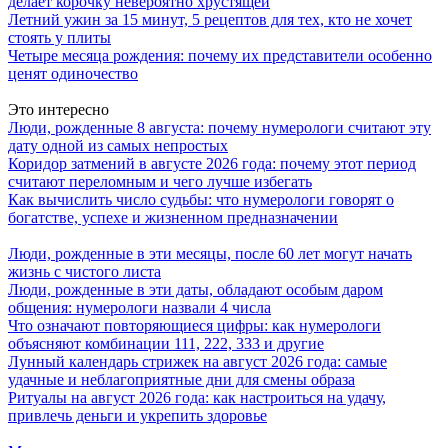
делает корочку невероятно хрустящей
Летний ужин за 15 минут, 5 рецептов для тех, кто не хочет
стоять у плиты
Четыре месяца рождения: почему их представители особенно
ценят одиночество
Это интересно
Люди, рожденные 8 августа: почему нумерологи считают эту
дату одной из самых непростых
Коридор затмений в августе 2026 года: почему этот период
считают переломным и чего лучше избегать
Как вычислить число судьбы: что нумерологи говорят о
богатстве, успехе и жизненном предназначении
Люди, рожденные в эти месяцы, после 60 лет могут начать
жизнь с чистого листа
Люди, рожденные в эти даты, обладают особым даром
общения: нумерологи назвали 4 числа
Что означают повторяющиеся цифры: как нумерологи
объясняют комбинации 111, 222, 333 и другие
Лунный календарь стрижек на август 2026 года: самые
удачные и неблагоприятные дни для смены образа
Ритуалы на август 2026 года: как настроиться на удачу,
привлечь деньги и укрепить здоровье