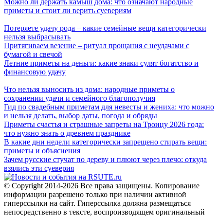
Можно ли держать камыш дома: что означают народные
приметы и стоит ли верить суевериям
Потеряете удачу рода – какие семейные вещи категорически
нельзя выбрасывать
Притягиваем везение – ритуал прощания с неудачами с
бумагой и свечой
Летние приметы на деньги: какие знаки сулят богатство и
финансовую удачу
Что нельзя выносить из дома: народные приметы о
сохранении удачи и семейного благополучия
Гид по свадебным приметам для невесты и жениха: что можно
и нельзя делать, выбор даты, погода и обряды
Приметы счастья и страшные запреты на Троицу 2026 года:
что нужно знать о древнем празднике
В какие дни недели категорически запрещено стирать вещи:
приметы и объяснения
Зачем русские стучат по дереву и плюют через плечо: откуда
взялись эти суеверия
© Copyright 2014-2026 Все права защищены. Копирование
информации разрешено только при наличии активной
гиперссылки на сайт. Гиперссылка должна размещаться
непосредственно в тексте, воспроизводящем оригинальный