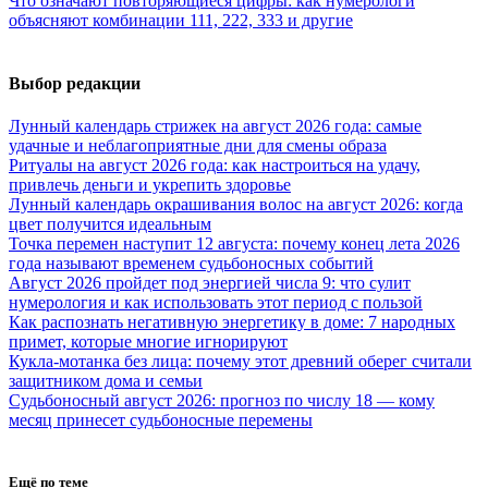
Что означают повторяющиеся цифры: как нумерологи
объясняют комбинации 111, 222, 333 и другие
Выбор редакции
Лунный календарь стрижек на август 2026 года: самые
удачные и неблагоприятные дни для смены образа
Ритуалы на август 2026 года: как настроиться на удачу,
привлечь деньги и укрепить здоровье
Лунный календарь окрашивания волос на август 2026: когда
цвет получится идеальным
Точка перемен наступит 12 августа: почему конец лета 2026
года называют временем судьбоносных событий
Август 2026 пройдет под энергией числа 9: что сулит
нумерология и как использовать этот период с пользой
Как распознать негативную энергетику в доме: 7 народных
примет, которые многие игнорируют
Кукла-мотанка без лица: почему этот древний оберег считали
защитником дома и семьи
Судьбоносный август 2026: прогноз по числу 18 — кому
месяц принесет судьбоносные перемены
Ещё по теме