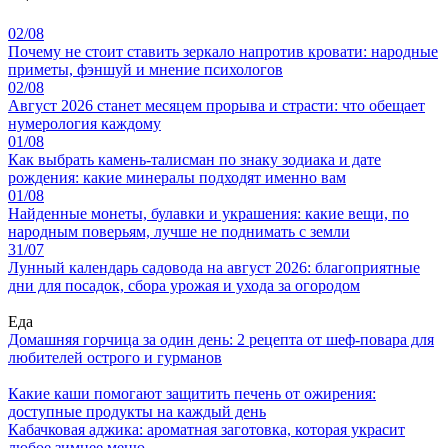
02/08
Почему не стоит ставить зеркало напротив кровати: народные
приметы, фэншуй и мнение психологов
02/08
Август 2026 станет месяцем прорыва и страсти: что обещает
нумерология каждому
01/08
Как выбрать камень-талисман по знаку зодиака и дате
рождения: какие минералы подходят именно вам
01/08
Найденные монеты, булавки и украшения: какие вещи, по
народным поверьям, лучше не поднимать с земли
31/07
Лунный календарь садовода на август 2026: благоприятные
дни для посадок, сбора урожая и ухода за огородом
Еда
Домашняя горчица за один день: 2 рецепта от шеф-повара для
любителей острого и гурманов
Какие каши помогают защитить печень от ожирения:
доступные продукты на каждый день
Кабачковая аджика: ароматная заготовка, которая украсит
любое зимнее меню