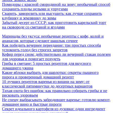
Помидоры с красной смородиной на зиму: необычный способ
сохранить плоды целыми и упругими
Сварить, заморозить или высушить: как лучше сохранить
клубнику и землянику до зимы
Забытый десерт из СССР: как приготовить карельский торт
на сковороде со сметаной и ягодами
Маринады без уксуса: необычные рецепты с кофе, колой и
ананасом, которые сделают шашлык сочнее
Как победить вечернее переедание: три простых способа
успокоить голод без строгих запретов
Кефир перед сном: действительно ли вечерний стакан полезен
для здоровья и помогает похудеть
Грибы в сметане: 5 простых рецептов для вкусного
домашнего ужина
Какие яблоки выбрать для шарлотки: секреты пышного
пирога и проверенный домашний рецепт
10 лучших рецептов варенья из вишни на зиму: от
классической пятиминутки до десертных вариантов
Тихая охота без ошибок: как правильно собирать грибы и не
рисковать здоровьем
Не спешу выбрасывать забродившее варенье: готовлю компот,
домашнее вино и быстрые пироги
Секрет идеального картофеля из духовки: один ингредиент