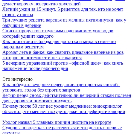
делает корочку невероятно хрустящей
Летний ужин за 15 минут, 5 рецептов для тех, кто не хочет
стоять у плиты
Три лучших рецепта варенья из малины пятиминутки, как у
бабушки в деревне
Список продуктов с нулевым содержанием углеводов,
который удивит каждого
Как приготовить блюда для достатка и мира в семье по
народным рецептам
Аромат лета в банке: как сварить идеальное варенье из роз,
которое не потемнеет и не засахарится
5 вечерних упражнений против «офисной шеи»: как снять
напряжение после рабочего дня
Это интересно
Как победить вечернее переедание: три простых способа
успокоить голод без строгих запретов
Кефир перед сном: действительно ли вечерний стакан полезен
для здоровья и помогает похудеть
Почему после 50 лет вес уходит медленнее: эндокринолог
объяснил, что мешает похудеть даже при дефиците калорий
Уролог назвал 5 главных причин цистита на курорте
Судорога в воде: как не растеряться и что делать в первые
секунды