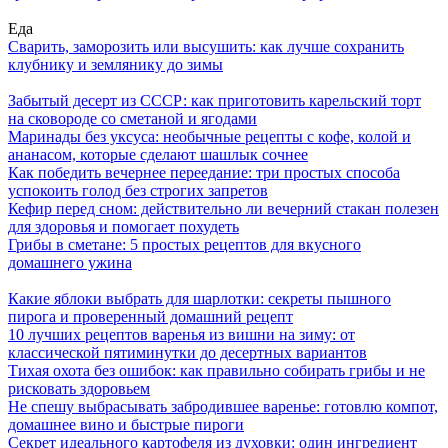
Еда
Сварить, заморозить или высушить: как лучше сохранить
клубнику и землянику до зимы
Забытый десерт из СССР: как приготовить карельский торт
на сковороде со сметаной и ягодами
Маринады без уксуса: необычные рецепты с кофе, колой и
ананасом, которые сделают шашлык сочнее
Как победить вечернее переедание: три простых способа
успокоить голод без строгих запретов
Кефир перед сном: действительно ли вечерний стакан полезен
для здоровья и помогает похудеть
Грибы в сметане: 5 простых рецептов для вкусного
домашнего ужина
Какие яблоки выбрать для шарлотки: секреты пышного
пирога и проверенный домашний рецепт
10 лучших рецептов варенья из вишни на зиму: от
классической пятиминутки до десертных вариантов
Тихая охота без ошибок: как правильно собирать грибы и не
рисковать здоровьем
Не спешу выбрасывать забродившее варенье: готовлю компот,
домашнее вино и быстрые пироги
Секрет идеального картофеля из духовки: один ингредиент