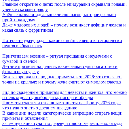
Главное открытие о детях после эпидуралки скрывали годами,
учёные сказали правду
Учёные назвали идеальное число шагов, которое реально
пройти каждому
Даже у здоровых людей – почему возникает дефицит железа и
какая связь с ферритином
Потеряете удачу рода – какие семейные вещи категорически
нельзя выбрасывать
Притягиваем везение – ритуал прощания с неудачами с
бумагой и свечой
Летние приметы на деньги: какие знаки сулят богатство и
финансовую удачу
Божья коровка и народные приметы лета 2026: что означают
точки на крыльях и почему жука считают символом счастья
Гид по свадебным приметам для невесты и жениха: что можно
и нельзя делать, выбор даты, погода и обряды
Приметы счастья и страшные запреты на Троицу 2026 года:
что нужно знать о древнем празднике
В какие дни недели категорически запрещено стирать вещи:
приметы и объяснения
Зачем русские стучат по дереву и плюют через плечо: откуда
взялись эти суеверия