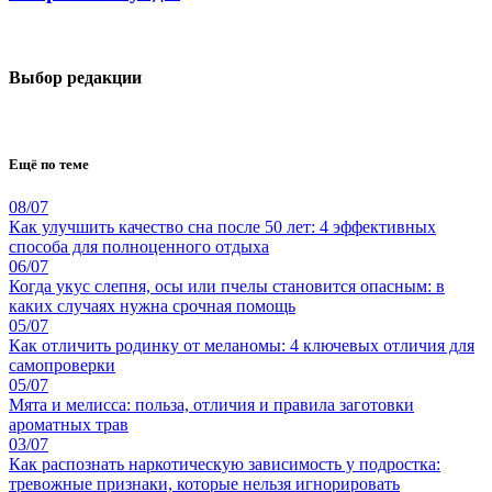
Выбор редакции
Ещё по теме
08/07
Как улучшить качество сна после 50 лет: 4 эффективных
способа для полноценного отдыха
06/07
Когда укус слепня, осы или пчелы становится опасным: в
каких случаях нужна срочная помощь
05/07
Как отличить родинку от меланомы: 4 ключевых отличия для
самопроверки
05/07
Мята и мелисса: польза, отличия и правила заготовки
ароматных трав
03/07
Как распознать наркотическую зависимость у подростка:
тревожные признаки, которые нельзя игнорировать