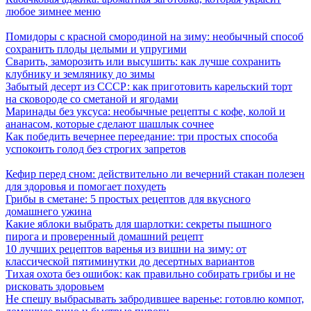
любое зимнее меню
Помидоры с красной смородиной на зиму: необычный способ
сохранить плоды целыми и упругими
Сварить, заморозить или высушить: как лучше сохранить
клубнику и землянику до зимы
Забытый десерт из СССР: как приготовить карельский торт
на сковороде со сметаной и ягодами
Маринады без уксуса: необычные рецепты с кофе, колой и
ананасом, которые сделают шашлык сочнее
Как победить вечернее переедание: три простых способа
успокоить голод без строгих запретов
Кефир перед сном: действительно ли вечерний стакан полезен
для здоровья и помогает похудеть
Грибы в сметане: 5 простых рецептов для вкусного
домашнего ужина
Какие яблоки выбрать для шарлотки: секреты пышного
пирога и проверенный домашний рецепт
10 лучших рецептов варенья из вишни на зиму: от
классической пятиминутки до десертных вариантов
Тихая охота без ошибок: как правильно собирать грибы и не
рисковать здоровьем
Не спешу выбрасывать забродившее варенье: готовлю компот,