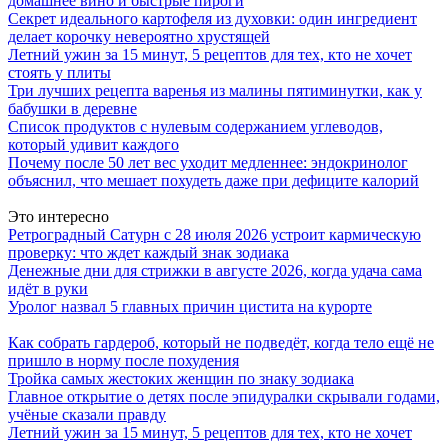
домашнее вино и быстрые пироги
Секрет идеального картофеля из духовки: один ингредиент
делает корочку невероятно хрустящей
Летний ужин за 15 минут, 5 рецептов для тех, кто не хочет
стоять у плиты
Три лучших рецепта варенья из малины пятиминутки, как у
бабушки в деревне
Список продуктов с нулевым содержанием углеводов,
который удивит каждого
Почему после 50 лет вес уходит медленнее: эндокринолог
объяснил, что мешает похудеть даже при дефиците калорий
Это интересно
Ретроградный Сатурн с 28 июля 2026 устроит кармическую
проверку: что ждет каждый знак зодиака
Денежные дни для стрижки в августе 2026, когда удача сама
идёт в руки
Уролог назвал 5 главных причин цистита на курорте
Как собрать гардероб, который не подведёт, когда тело ещё не
пришло в норму после похудения
Тройка самых жестоких женщин по знаку зодиака
Главное открытие о детях после эпидуралки скрывали годами,
учёные сказали правду
Летний ужин за 15 минут, 5 рецептов для тех, кто не хочет