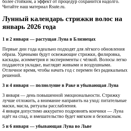
более стойким, а эффект от процедур сохранится надолго.
Читайте наш материал Rsute.ru.
Лунный календарь стрижки волос на
январь 2026 года
1 и 2 января — растущая Луна в Близнецах
Первые дни года идеально подходят для лёгкого обновления
образа. Удачными будут освежающие стрижки, филировка,
каскады, асимметрия и эксперименты с чёлкой. Волосы легко
поддаются укладке, выглядят живыми и воздушными.
Отличное время, чтобы начать год с перемен без радикальных
решений.
3 и 4 января — полнолуние в Раке и убывающая Луна
3 января — день повышенной эмоциональности. Стрижку
лучше отложить, а внимание направить на уход: питательные
маски, масла, ритуалы расслабления.
4 января допустимо аккуратно подровнять кончики — Луна
идёт на спад, и вмешательство будет мягким и безопасным.
5 и 6 января — убывающая Луна во Льве