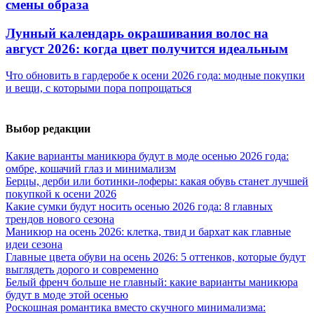
смены образа
Лунный календарь окрашивания волос на
август 2026: когда цвет получится идеальным
Что обновить в гардеробе к осени 2026 года: модные покупки
и вещи, с которыми пора попрощаться
Выбор редакции
Какие варианты маникюра будут в моде осенью 2026 года:
омбре, кошачий глаз и минимализм
Берцы, дерби или ботинки-лоферы: какая обувь станет лучшей
покупкой к осени 2026
Какие сумки будут носить осенью 2026 года: 8 главных
трендов нового сезона
Маникюр на осень 2026: клетка, твид и бархат как главные
идеи сезона
Главные цвета обуви на осень 2026: 5 оттенков, которые будут
выглядеть дорого и современно
Белый френч больше не главный: какие варианты маникюра
будут в моде этой осенью
Роскошная романтика вместо скучного минимализма: