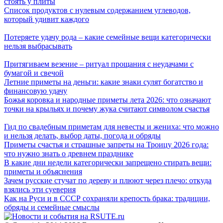
стоять у плиты
Список продуктов с нулевым содержанием углеводов,
который удивит каждого
Потеряете удачу рода – какие семейные вещи категорически
нельзя выбрасывать
Притягиваем везение – ритуал прощания с неудачами с
бумагой и свечой
Летние приметы на деньги: какие знаки сулят богатство и
финансовую удачу
Божья коровка и народные приметы лета 2026: что означают
точки на крыльях и почему жука считают символом счастья
Гид по свадебным приметам для невесты и жениха: что можно
и нельзя делать, выбор даты, погода и обряды
Приметы счастья и страшные запреты на Троицу 2026 года:
что нужно знать о древнем празднике
В какие дни недели категорически запрещено стирать вещи:
приметы и объяснения
Зачем русские стучат по дереву и плюют через плечо: откуда
взялись эти суеверия
Как на Руси и в СССР сохраняли крепость брака: традиции,
обряды и семейные смыслы