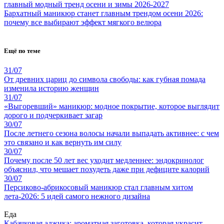
главный модный тренд осени и зимы 2026-2027
Бархатный маникюр станет главным трендом осени 2026:
почему все выбирают эффект мягкого велюра
Ещё по теме
31/07
От древних цариц до символа свободы: как губная помада
изменила историю женщин
31/07
«Выгоревший» маникюр: модное покрытие, которое выглядит
дорого и подчеркивает загар
30/07
После летнего сезона волосы начали выпадать активнее: с чем
это связано и как вернуть им силу
30/07
Почему после 50 лет вес уходит медленнее: эндокринолог
объяснил, что мешает похудеть даже при дефиците калорий
30/07
Персиково-абрикосовый маникюр стал главным хитом
лета-2026: 5 идей самого нежного дизайна
Еда
Кабачковая аджика: ароматная заготовка, которая украсит