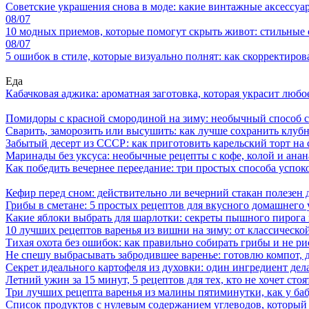
Советские украшения снова в моде: какие винтажные аксессуа
08/07
10 модных приемов, которые помогут скрыть живот: стильные 
08/07
5 ошибок в стиле, которые визуально полнят: как скорректиров
Еда
Кабачковая аджика: ароматная заготовка, которая украсит люб
Помидоры с красной смородиной на зиму: необычный способ 
Сварить, заморозить или высушить: как лучше сохранить клуб
Забытый десерт из СССР: как приготовить карельский торт на 
Маринады без уксуса: необычные рецепты с кофе, колой и ана
Как победить вечернее переедание: три простых способа успоко
Кефир перед сном: действительно ли вечерний стакан полезен д
Грибы в сметане: 5 простых рецептов для вкусного домашнего
Какие яблоки выбрать для шарлотки: секреты пышного пирог
10 лучших рецептов варенья из вишни на зиму: от классическ
Тихая охота без ошибок: как правильно собирать грибы и не ри
Не спешу выбрасывать забродившее варенье: готовлю компот,
Секрет идеального картофеля из духовки: один ингредиент дел
Летний ужин за 15 минут, 5 рецептов для тех, кто не хочет сто
Три лучших рецепта варенья из малины пятиминутки, как у ба
Список продуктов с нулевым содержанием углеводов, который