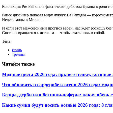
Коллекция Pre-Fall стала фактически дебютом Демны в роли 
Ранее дизайнер показал миру лукбук La Famiglia — короткомет
Неделе моды в Милане.
И если этот межсезонный прогноз верен, нас ждёт роскошь без 
Gucci возвращается к истокам — чтобы стать новым собой.
Тема:
стиль
тренды
Читайте также
Модные цвета 2026 года: яркие оттенки, которы
Что обновить в гардеробе к осени 2026 года: мо
Берцы, дерби или ботинки-лоферы: какая обувь с
Какие сумки будут носить осенью 2026 года: 8 гл