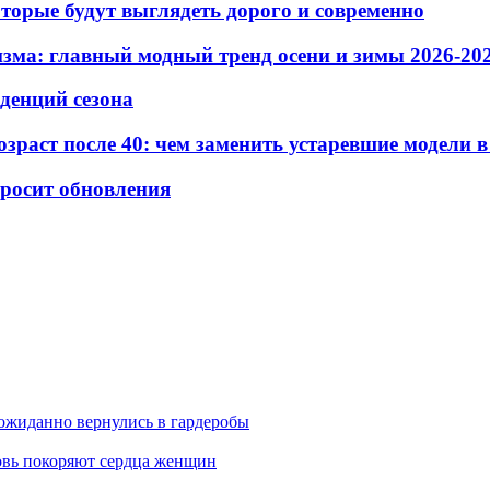
которые будут выглядеть дорого и современно
зма: главный модный тренд осени и зимы 2026-20
нденций сезона
зраст после 40: чем заменить устаревшие модели в
просит обновления
неожиданно вернулись в гардеробы
новь покоряют сердца женщин