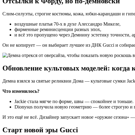
Отсылки к Форду, но по-дёмновски
Слим-силуэты, строгие костюмы, кожа, юбки-карандаши и гипе
воздушные платья 70-х в духе Алессандро Микеле,
фирменные реминисценции разных эпох,
и всё это пропущено через Дeмнину эстетику точности, а
Он не копирует — он выбирает лучшее из ДНК Gucci и собирае
Обновление культовых моделей: когда 
Демна взялся за святые реликвии Дома — культовые сумки Jacki
Что изменилось?
Jackie стала мягче по форме, швы — спокойнее и тоньше.
Dionysus получила новую геометрию — более строгую и
И это ещё не всё. Дизайнер запускает новое «оружие сезона» — 
Старт новой эры Gucci