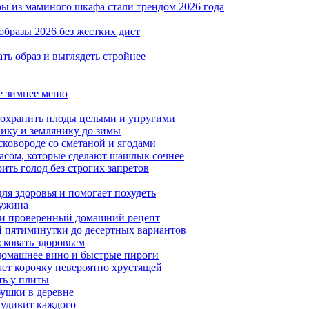
ры из маминого шкафа стали трендом 2026 года
образы 2026 без жестких диет
ать образ и выглядеть стройнее
ое зимнее меню
сохранить плоды целыми и упругими
нику и землянику до зимы
сковороде со сметаной и ягодами
насом, которые сделают шашлык сочнее
ить голод без строгих запретов
ля здоровья и помогает похудеть
 ужина
а и проверенный домашний рецепт
ой пятиминутки до десертных вариантов
сковать здоровьем
 домашнее вино и быстрые пироги
ает корочку невероятно хрустящей
ять у плиты
бушки в деревне
 удивит каждого