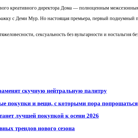
нового креативного директора Дома — полноценным межсезонным
ражку с Деми Мур. Но настоящая премьера, первый подиумный по
тяжеловесности, сексуальность без вульгарности и ностальгия бе
е заменят скучную нейтральную палитру
дные покупки и вещи, с которыми пора попрощаться
танет лучшей покупкой к осени 2026
авных трендов нового сезона