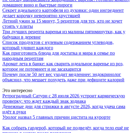
домашнее вино и быстрые пироги
Секрет идеального картофеля из духовки: один ингредиент
делает корочку невероятно хрустящей
Летний ужин за 15 минут, 5 рецептов для тех, кто не хочет
стоять у плиты
Три лучших рецепта варенья из малины пятиминутки, как у
бабушки в деревне
Список продуктов с нулевым содержанием углеводов,
который удивит каждого
Как приготовить блюда для достатка и мира в семье по
народным рецептам
Аромат лета в банке: как сварить идеальное варенье из роз,
которое не потемнеет и не засахарится
Почему после 50 лет вес уходит медленнее: эндокринолог
объяснил, что мешает похудеть даже при дефиците калорий
Это интересно
Ретроградный Сатурн с 28 июля 2026 устроит кармическую
проверку: что ждет каждый знак зодиака
Денежные дни для стрижки в августе 2026, когда удача сама
идёт в руки
Уролог назвал 5 главных причин цистита на курорте
Как собрать гардероб, который не подведёт, когда тело ещё не