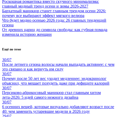
Роскошная романтика вместо скучного минимализма:
главный модный тренд осени и зимы 2026-2027
Бархатный маникюр станет главным трендом осени 2026:
почему все выбирают эффект мягкого велюра
Что будет модно осенью 2026 года: 26 главных тенденций
сезона
От древних цариц до символа свободы: как губная помада
изменила историю женщин
Ещё по теме
30/07
После летнего сезона волосы начали выпадать активнее: с чем
это связано и как вернуть им силу
30/07
Почему после 50 лет вес уходит медленнее: эндокринолог
объяснил, что мешает похудеть даже при дефиците калорий
30/07
Персиково-абрикосовый маникюр стал главным хитом
лета-2026: 5 идей самого нежного дизайна
30/07
6 осенних вещей, которые визуально добавляют возраст после
40: чем заменить устаревшие модели в 2026 году
29/07