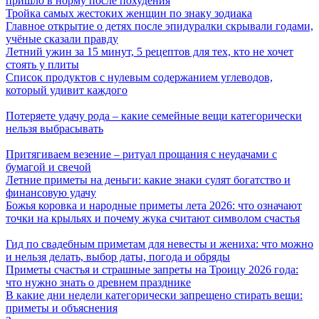
пришло в норму после похудения
Тройка самых жестоких женщин по знаку зодиака
Главное открытие о детях после эпидуралки скрывали годами,
учёные сказали правду
Летний ужин за 15 минут, 5 рецептов для тех, кто не хочет
стоять у плиты
Список продуктов с нулевым содержанием углеводов,
который удивит каждого
Потеряете удачу рода – какие семейные вещи категорически
нельзя выбрасывать
Притягиваем везение – ритуал прощания с неудачами с
бумагой и свечой
Летние приметы на деньги: какие знаки сулят богатство и
финансовую удачу
Божья коровка и народные приметы лета 2026: что означают
точки на крыльях и почему жука считают символом счастья
Гид по свадебным приметам для невесты и жениха: что можно
и нельзя делать, выбор даты, погода и обряды
Приметы счастья и страшные запреты на Троицу 2026 года:
что нужно знать о древнем празднике
В какие дни недели категорически запрещено стирать вещи:
приметы и объяснения