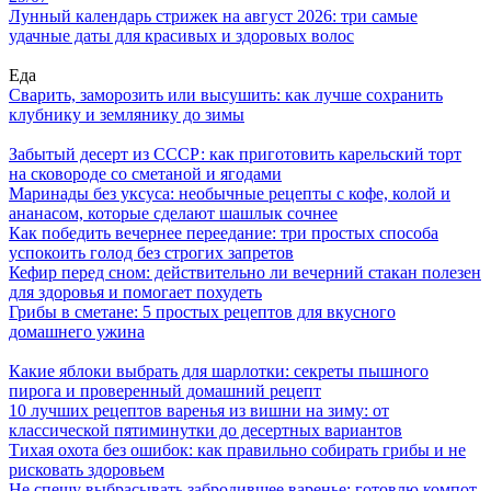
Лунный календарь стрижек на август 2026: три самые
удачные даты для красивых и здоровых волос
Еда
Сварить, заморозить или высушить: как лучше сохранить
клубнику и землянику до зимы
Забытый десерт из СССР: как приготовить карельский торт
на сковороде со сметаной и ягодами
Маринады без уксуса: необычные рецепты с кофе, колой и
ананасом, которые сделают шашлык сочнее
Как победить вечернее переедание: три простых способа
успокоить голод без строгих запретов
Кефир перед сном: действительно ли вечерний стакан полезен
для здоровья и помогает похудеть
Грибы в сметане: 5 простых рецептов для вкусного
домашнего ужина
Какие яблоки выбрать для шарлотки: секреты пышного
пирога и проверенный домашний рецепт
10 лучших рецептов варенья из вишни на зиму: от
классической пятиминутки до десертных вариантов
Тихая охота без ошибок: как правильно собирать грибы и не
рисковать здоровьем
Не спешу выбрасывать забродившее варенье: готовлю компот,