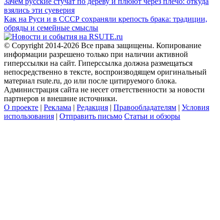
Зачем русские стучат по дереву и плюют через плечо: откуда
взялись эти суеверия
Как на Руси и в СССР сохраняли крепость брака: традиции,
обряды и семейные смыслы
© Copyright 2014-2026 Все права защищены. Копирование
информации разрешено только при наличии активной
гиперссылки на сайт. Гиперссылка должна размещаться
непосредственно в тексте, воспроизводящем оригинальный
материал rsute.ru, до или после цитируемого блока.
Администрация сайта не несет ответственности за новости
партнеров и внешние источники.
О проекте
|
Реклама
|
Редакция
|
Правообладателям
|
Условия
использования
|
Отправить письмо
Статьи и обзоры