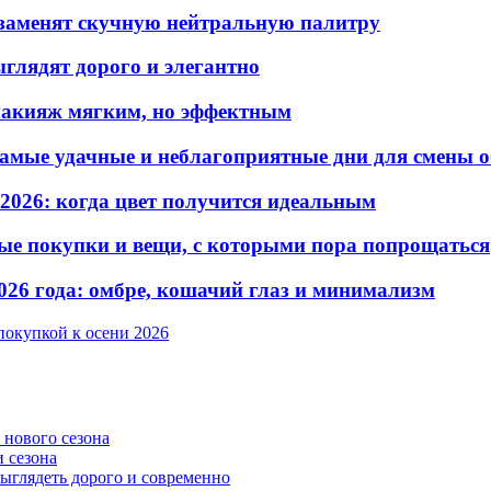
е заменят скучную нейтральную палитру
ыглядят дорого и элегантно
 макияж мягким, но эффектным
самые удачные и неблагоприятные дни для смены 
2026: когда цвет получится идеальным
дные покупки и вещи, с которыми пора попрощаться
026 года: омбре, кошачий глаз и минимализм
покупкой к осени 2026
 нового сезона
и сезона
 выглядеть дорого и современно