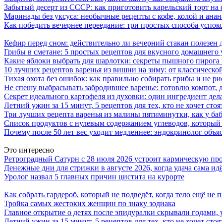
Забытый десерт из СССР: как приготовить карельский торт на 
Маринады без уксуса: необычные рецепты с кофе, колой и ана
Как победить вечернее переедание: три простых способа успоко
Кефир перед сном: действительно ли вечерний стакан полезен д
Грибы в сметане: 5 простых рецептов для вкусного домашнего
Какие яблоки выбрать для шарлотки: секреты пышного пирог
10 лучших рецептов варенья из вишни на зиму: от классическ
Тихая охота без ошибок: как правильно собирать грибы и не ри
Не спешу выбрасывать забродившее варенье: готовлю компот,
Секрет идеального картофеля из духовки: один ингредиент дел
Летний ужин за 15 минут, 5 рецептов для тех, кто не хочет сто
Три лучших рецепта варенья из малины пятиминутки, как у ба
Список продуктов с нулевым содержанием углеводов, который
Почему после 50 лет вес уходит медленнее: эндокринолог объя
Это интересно
Ретроградный Сатурн с 28 июля 2026 устроит кармическую про
Денежные дни для стрижки в августе 2026, когда удача сама ид
Уролог назвал 5 главных причин цистита на курорте
Как собрать гардероб, который не подведёт, когда тело ещё не
Тройка самых жестоких женщин по знаку зодиака
Главное открытие о детях после эпидуралки скрывали годами, 
Летний ужин за 15 минут, 5 рецептов для тех, кто не хочет сто