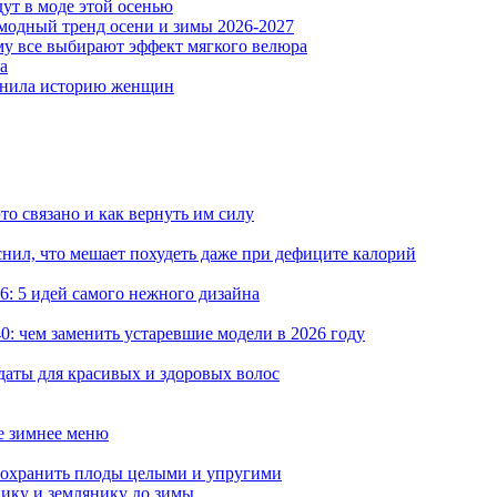
ут в моде этой осенью
модный тренд осени и зимы 2026-2027
му все выбирают эффект мягкого велюра
а
менила историю женщин
то связано и как вернуть им силу
снил, что мешает похудеть даже при дефиците калорий
: 5 идей самого нежного дизайна
0: чем заменить устаревшие модели в 2026 году
даты для красивых и здоровых волос
ое зимнее меню
сохранить плоды целыми и упругими
нику и землянику до зимы