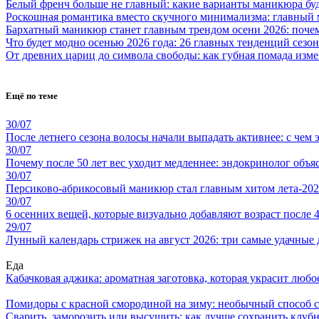
Белый френч больше не главный: какие варианты маникюра буд
Роскошная романтика вместо скучного минимализма: главный 
Бархатный маникюр станет главным трендом осени 2026: поче
Что будет модно осенью 2026 года: 26 главных тенденций сезон
От древних цариц до символа свободы: как губная помада из
Ещё по теме
30/07
После летнего сезона волосы начали выпадать активнее: с чем э
30/07
Почему после 50 лет вес уходит медленнее: эндокринолог объя
30/07
Персиково-абрикосовый маникюр стал главным хитом лета-2026
30/07
6 осенних вещей, которые визуально добавляют возраст после 4
29/07
Лунный календарь стрижек на август 2026: три самые удачные 
Еда
Кабачковая аджика: ароматная заготовка, которая украсит люб
Помидоры с красной смородиной на зиму: необычный способ 
Сварить, заморозить или высушить: как лучше сохранить клуб