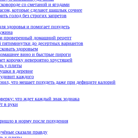
сковороде со сметаной и ягодами
насом, которые сделают шашлык сочнее
ить голод без строгих запретов
ля здоровья и помогает похудеть
 ужина
а и проверенный домашний рецепт
ой пятиминутки до десертных вариантов
сковать здоровьем
 домашнее вино и быстрые пироги
ает корочку невероятно хрустящей
ять у плиты
бушки в деревне
 удивит каждого
снил, что мешает похудеть даже при дефиците калорий
верку: что ждет каждый знак зодиака
ёт в руки
 пришло в норму после похудения
учёные сказали правду
ять у плиты