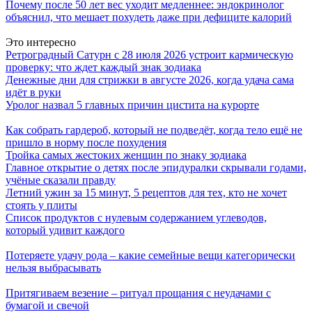
Почему после 50 лет вес уходит медленнее: эндокринолог
объяснил, что мешает похудеть даже при дефиците калорий
Это интересно
Ретроградный Сатурн с 28 июля 2026 устроит кармическую
проверку: что ждет каждый знак зодиака
Денежные дни для стрижки в августе 2026, когда удача сама
идёт в руки
Уролог назвал 5 главных причин цистита на курорте
Как собрать гардероб, который не подведёт, когда тело ещё не
пришло в норму после похудения
Тройка самых жестоких женщин по знаку зодиака
Главное открытие о детях после эпидуралки скрывали годами,
учёные сказали правду
Летний ужин за 15 минут, 5 рецептов для тех, кто не хочет
стоять у плиты
Список продуктов с нулевым содержанием углеводов,
который удивит каждого
Потеряете удачу рода – какие семейные вещи категорически
нельзя выбрасывать
Притягиваем везение – ритуал прощания с неудачами с
бумагой и свечой