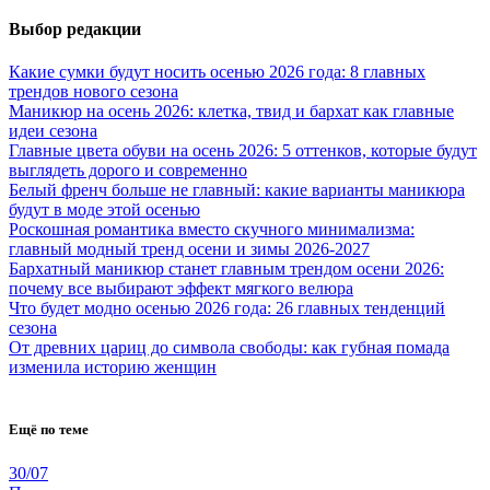
Выбор редакции
Какие сумки будут носить осенью 2026 года: 8 главных
трендов нового сезона
Маникюр на осень 2026: клетка, твид и бархат как главные
идеи сезона
Главные цвета обуви на осень 2026: 5 оттенков, которые будут
выглядеть дорого и современно
Белый френч больше не главный: какие варианты маникюра
будут в моде этой осенью
Роскошная романтика вместо скучного минимализма:
главный модный тренд осени и зимы 2026-2027
Бархатный маникюр станет главным трендом осени 2026:
почему все выбирают эффект мягкого велюра
Что будет модно осенью 2026 года: 26 главных тенденций
сезона
От древних цариц до символа свободы: как губная помада
изменила историю женщин
Ещё по теме
30/07