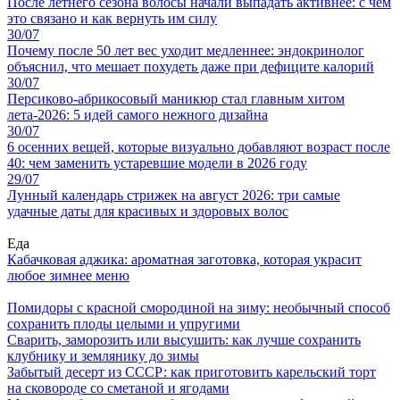
После летнего сезона волосы начали выпадать активнее: с чем
это связано и как вернуть им силу
30/07
Почему после 50 лет вес уходит медленнее: эндокринолог
объяснил, что мешает похудеть даже при дефиците калорий
30/07
Персиково-абрикосовый маникюр стал главным хитом
лета-2026: 5 идей самого нежного дизайна
30/07
6 осенних вещей, которые визуально добавляют возраст после
40: чем заменить устаревшие модели в 2026 году
29/07
Лунный календарь стрижек на август 2026: три самые
удачные даты для красивых и здоровых волос
Еда
Кабачковая аджика: ароматная заготовка, которая украсит
любое зимнее меню
Помидоры с красной смородиной на зиму: необычный способ
сохранить плоды целыми и упругими
Сварить, заморозить или высушить: как лучше сохранить
клубнику и землянику до зимы
Забытый десерт из СССР: как приготовить карельский торт
на сковороде со сметаной и ягодами