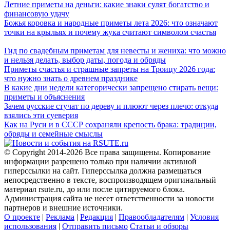
Летние приметы на деньги: какие знаки сулят богатство и
финансовую удачу
Божья коровка и народные приметы лета 2026: что означают
точки на крыльях и почему жука считают символом счастья
Гид по свадебным приметам для невесты и жениха: что можно
и нельзя делать, выбор даты, погода и обряды
Приметы счастья и страшные запреты на Троицу 2026 года:
что нужно знать о древнем празднике
В какие дни недели категорически запрещено стирать вещи:
приметы и объяснения
Зачем русские стучат по дереву и плюют через плечо: откуда
взялись эти суеверия
Как на Руси и в СССР сохраняли крепость брака: традиции,
обряды и семейные смыслы
© Copyright 2014-2026 Все права защищены. Копирование
информации разрешено только при наличии активной
гиперссылки на сайт. Гиперссылка должна размещаться
непосредственно в тексте, воспроизводящем оригинальный
материал rsute.ru, до или после цитируемого блока.
Администрация сайта не несет ответственности за новости
партнеров и внешние источники.
О проекте
|
Реклама
|
Редакция
|
Правообладателям
|
Условия
использования
|
Отправить письмо
Статьи и обзоры