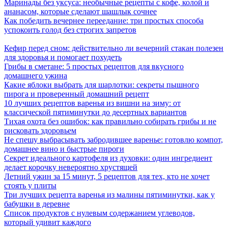
Маринады без уксуса: необычные рецепты с кофе, колой и
ананасом, которые сделают шашлык сочнее
Как победить вечернее переедание: три простых способа
успокоить голод без строгих запретов
Кефир перед сном: действительно ли вечерний стакан полезен
для здоровья и помогает похудеть
Грибы в сметане: 5 простых рецептов для вкусного
домашнего ужина
Какие яблоки выбрать для шарлотки: секреты пышного
пирога и проверенный домашний рецепт
10 лучших рецептов варенья из вишни на зиму: от
классической пятиминутки до десертных вариантов
Тихая охота без ошибок: как правильно собирать грибы и не
рисковать здоровьем
Не спешу выбрасывать забродившее варенье: готовлю компот,
домашнее вино и быстрые пироги
Секрет идеального картофеля из духовки: один ингредиент
делает корочку невероятно хрустящей
Летний ужин за 15 минут, 5 рецептов для тех, кто не хочет
стоять у плиты
Три лучших рецепта варенья из малины пятиминутки, как у
бабушки в деревне
Список продуктов с нулевым содержанием углеводов,
который удивит каждого