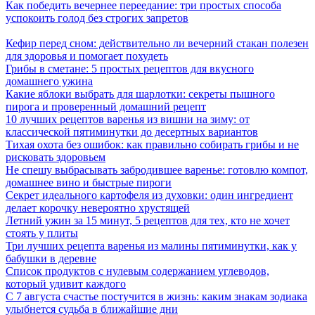
Как победить вечернее переедание: три простых способа
успокоить голод без строгих запретов
Кефир перед сном: действительно ли вечерний стакан полезен
для здоровья и помогает похудеть
Грибы в сметане: 5 простых рецептов для вкусного
домашнего ужина
Какие яблоки выбрать для шарлотки: секреты пышного
пирога и проверенный домашний рецепт
10 лучших рецептов варенья из вишни на зиму: от
классической пятиминутки до десертных вариантов
Тихая охота без ошибок: как правильно собирать грибы и не
рисковать здоровьем
Не спешу выбрасывать забродившее варенье: готовлю компот,
домашнее вино и быстрые пироги
Секрет идеального картофеля из духовки: один ингредиент
делает корочку невероятно хрустящей
Летний ужин за 15 минут, 5 рецептов для тех, кто не хочет
стоять у плиты
Три лучших рецепта варенья из малины пятиминутки, как у
бабушки в деревне
Список продуктов с нулевым содержанием углеводов,
который удивит каждого
С 7 августа счастье постучится в жизнь: каким знакам зодиака
улыбнется судьба в ближайшие дни