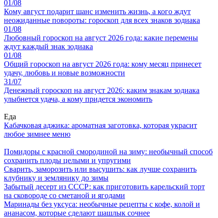
01/08
Кому август подарит шанс изменить жизнь, а кого ждут
неожиданные повороты: гороскоп для всех знаков зодиака
01/08
Любовный гороскоп на август 2026 года: какие перемены
ждут каждый знак зодиака
01/08
Общий гороскоп на август 2026 года: кому месяц принесет
удачу, любовь и новые возможности
31/07
Денежный гороскоп на август 2026: каким знакам зодиака
улыбнется удача, а кому придется экономить
Еда
Кабачковая аджика: ароматная заготовка, которая украсит
любое зимнее меню
Помидоры с красной смородиной на зиму: необычный способ
сохранить плоды целыми и упругими
Сварить, заморозить или высушить: как лучше сохранить
клубнику и землянику до зимы
Забытый десерт из СССР: как приготовить карельский торт
на сковороде со сметаной и ягодами
Маринады без уксуса: необычные рецепты с кофе, колой и
ананасом, которые сделают шашлык сочнее