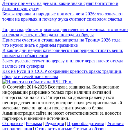
Летние приметы на деньги: какие знаки сулят богатство и
финансовую удачу
Божья коровка и народные приметы лета 2026: что означают
точки на крыльях и почему жука считают символом счастья
Гид по свадебным приметам для невесты и жениха: что можно
и нельзя делать, выбор даты, погода и обряды
Приметы счастья и страшные запреты на Троицу 2026 года:
что нужно знать о древнем празднике
В какие дни недели категорически запрещено стирать вещи:
приметы и объяснения
Зачем русские стучат по дереву и плюют через плечо: откуда
взялись эти суеверия
Как на Руси и в СССР сохраняли крепость брака: традиции,
обряды и семейные смыслы
© Copyright 2014-2026 Все права защищены. Копирование
информации разрешено только при наличии активной
гиперссылки на сайт. Гиперссылка должна размещаться
непосредственно в тексте, воспроизводящем оригинальный
материал rsute.ru, до или после цитируемого блока.
Администрация сайта не несет ответственности за новости
партнеров и внешние источники.
О проекте
|
Реклама
|
Редакция
|
Правообладателям
|
Условия
использования
|
Отправить письмо
Статьи и обзоры