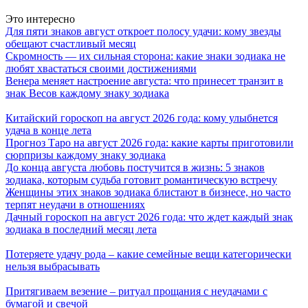
Это интересно
Для пяти знаков август откроет полосу удачи: кому звезды
обещают счастливый месяц
Скромность — их сильная сторона: какие знаки зодиака не
любят хвастаться своими достижениями
Венера меняет настроение августа: что принесет транзит в
знак Весов каждому знаку зодиака
Китайский гороскоп на август 2026 года: кому улыбнется
удача в конце лета
Прогноз Таро на август 2026 года: какие карты приготовили
сюрпризы каждому знаку зодиака
До конца августа любовь постучится в жизнь: 5 знаков
зодиака, которым судьба готовит романтическую встречу
Женщины этих знаков зодиака блистают в бизнесе, но часто
терпят неудачи в отношениях
Дачный гороскоп на август 2026 года: что ждет каждый знак
зодиака в последний месяц лета
Потеряете удачу рода – какие семейные вещи категорически
нельзя выбрасывать
Притягиваем везение – ритуал прощания с неудачами с
бумагой и свечой