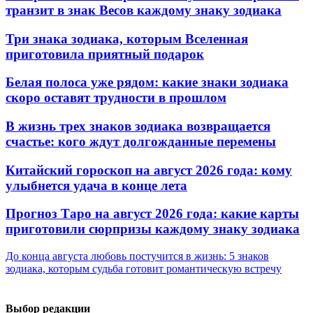
транзит в знак Весов каждому знаку зодиака
Три знака зодиака, которым Вселенная
приготовила приятный подарок
Белая полоса уже рядом: какие знаки зодиака
скоро оставят трудности в прошлом
В жизнь трех знаков зодиака возвращается
счастье: кого ждут долгожданные перемены
Китайский гороскоп на август 2026 года: кому
улыбнется удача в конце лета
Прогноз Таро на август 2026 года: какие карты
приготовили сюрпризы каждому знаку зодиака
До конца августа любовь постучится в жизнь: 5 знаков
зодиака, которым судьба готовит романтическую встречу
Выбор редакции