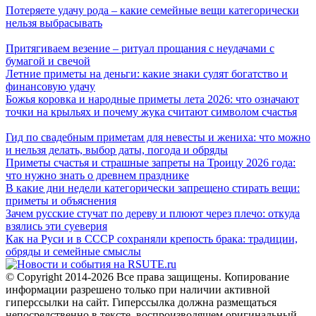
Потеряете удачу рода – какие семейные вещи категорически
нельзя выбрасывать
Притягиваем везение – ритуал прощания с неудачами с
бумагой и свечой
Летние приметы на деньги: какие знаки сулят богатство и
финансовую удачу
Божья коровка и народные приметы лета 2026: что означают
точки на крыльях и почему жука считают символом счастья
Гид по свадебным приметам для невесты и жениха: что можно
и нельзя делать, выбор даты, погода и обряды
Приметы счастья и страшные запреты на Троицу 2026 года:
что нужно знать о древнем празднике
В какие дни недели категорически запрещено стирать вещи:
приметы и объяснения
Зачем русские стучат по дереву и плюют через плечо: откуда
взялись эти суеверия
Как на Руси и в СССР сохраняли крепость брака: традиции,
обряды и семейные смыслы
© Copyright 2014-2026 Все права защищены. Копирование
информации разрешено только при наличии активной
гиперссылки на сайт. Гиперссылка должна размещаться
непосредственно в тексте, воспроизводящем оригинальный