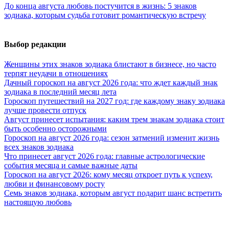
До конца августа любовь постучится в жизнь: 5 знаков
зодиака, которым судьба готовит романтическую встречу
Выбор редакции
Женщины этих знаков зодиака блистают в бизнесе, но часто
терпят неудачи в отношениях
Дачный гороскоп на август 2026 года: что ждет каждый знак
зодиака в последний месяц лета
Гороскоп путешествий на 2027 год: где каждому знаку зодиака
лучше провести отпуск
Август принесет испытания: каким трем знакам зодиака стоит
быть особенно осторожными
Гороскоп на август 2026 года: сезон затмений изменит жизнь
всех знаков зодиака
Что принесет август 2026 года: главные астрологические
события месяца и самые важные даты
Гороскоп на август 2026: кому месяц откроет путь к успеху,
любви и финансовому росту
Семь знаков зодиака, которым август подарит шанс встретить
настоящую любовь