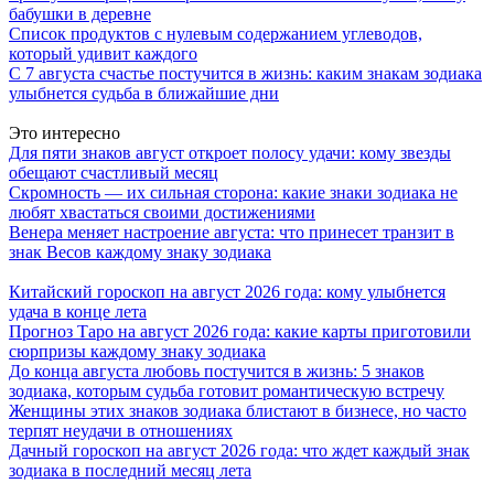
бабушки в деревне
Список продуктов с нулевым содержанием углеводов,
который удивит каждого
С 7 августа счастье постучится в жизнь: каким знакам зодиака
улыбнется судьба в ближайшие дни
Это интересно
Для пяти знаков август откроет полосу удачи: кому звезды
обещают счастливый месяц
Скромность — их сильная сторона: какие знаки зодиака не
любят хвастаться своими достижениями
Венера меняет настроение августа: что принесет транзит в
знак Весов каждому знаку зодиака
Китайский гороскоп на август 2026 года: кому улыбнется
удача в конце лета
Прогноз Таро на август 2026 года: какие карты приготовили
сюрпризы каждому знаку зодиака
До конца августа любовь постучится в жизнь: 5 знаков
зодиака, которым судьба готовит романтическую встречу
Женщины этих знаков зодиака блистают в бизнесе, но часто
терпят неудачи в отношениях
Дачный гороскоп на август 2026 года: что ждет каждый знак
зодиака в последний месяц лета