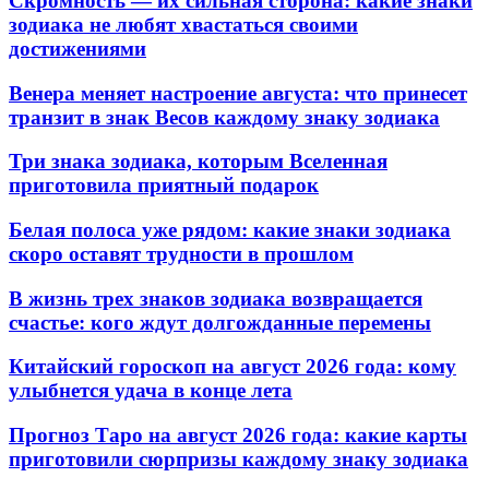
Скромность — их сильная сторона: какие знаки
зодиака не любят хвастаться своими
достижениями
Венера меняет настроение августа: что принесет
транзит в знак Весов каждому знаку зодиака
Три знака зодиака, которым Вселенная
приготовила приятный подарок
Белая полоса уже рядом: какие знаки зодиака
скоро оставят трудности в прошлом
В жизнь трех знаков зодиака возвращается
счастье: кого ждут долгожданные перемены
Китайский гороскоп на август 2026 года: кому
улыбнется удача в конце лета
Прогноз Таро на август 2026 года: какие карты
приготовили сюрпризы каждому знаку зодиака