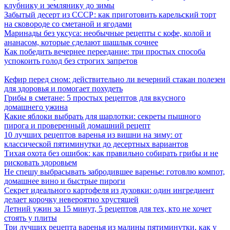
клубнику и землянику до зимы
Забытый десерт из СССР: как приготовить карельский торт
на сковороде со сметаной и ягодами
Маринады без уксуса: необычные рецепты с кофе, колой и
ананасом, которые сделают шашлык сочнее
Как победить вечернее переедание: три простых способа
успокоить голод без строгих запретов
Кефир перед сном: действительно ли вечерний стакан полезен
для здоровья и помогает похудеть
Грибы в сметане: 5 простых рецептов для вкусного
домашнего ужина
Какие яблоки выбрать для шарлотки: секреты пышного
пирога и проверенный домашний рецепт
10 лучших рецептов варенья из вишни на зиму: от
классической пятиминутки до десертных вариантов
Тихая охота без ошибок: как правильно собирать грибы и не
рисковать здоровьем
Не спешу выбрасывать забродившее варенье: готовлю компот,
домашнее вино и быстрые пироги
Секрет идеального картофеля из духовки: один ингредиент
делает корочку невероятно хрустящей
Летний ужин за 15 минут, 5 рецептов для тех, кто не хочет
стоять у плиты
Три лучших рецепта варенья из малины пятиминутки, как у