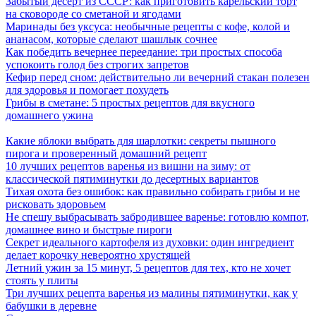
Забытый десерт из СССР: как приготовить карельский торт
на сковороде со сметаной и ягодами
Маринады без уксуса: необычные рецепты с кофе, колой и
ананасом, которые сделают шашлык сочнее
Как победить вечернее переедание: три простых способа
успокоить голод без строгих запретов
Кефир перед сном: действительно ли вечерний стакан полезен
для здоровья и помогает похудеть
Грибы в сметане: 5 простых рецептов для вкусного
домашнего ужина
Какие яблоки выбрать для шарлотки: секреты пышного
пирога и проверенный домашний рецепт
10 лучших рецептов варенья из вишни на зиму: от
классической пятиминутки до десертных вариантов
Тихая охота без ошибок: как правильно собирать грибы и не
рисковать здоровьем
Не спешу выбрасывать забродившее варенье: готовлю компот,
домашнее вино и быстрые пироги
Секрет идеального картофеля из духовки: один ингредиент
делает корочку невероятно хрустящей
Летний ужин за 15 минут, 5 рецептов для тех, кто не хочет
стоять у плиты
Три лучших рецепта варенья из малины пятиминутки, как у
бабушки в деревне