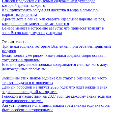
Список продуктов с нулевым содержанием углеводов,
который удивит каждого
Как приготовить блюда для достатка и мира в семье по
народным рецептам
Аромат лета в банке: как сварить идеальное варенье из роз,
которое не потемнеет и не засахарится
Венера меняет настроение августа: что принесет транзит в
знак Весов каждому знаку зодиака
Это интересно
Три знака зодиака, которым Вселенная приготовила приятный
подарок
Белая полоса уже рядом: какие знаки зодиака скоро оставят
трудности в прошлом
В жизнь трех знаков зодиака возвращается счастье: кого ждут
долгожданные перемены
Женщины этих знаков зодиака блистают в бизнесе, но часто
терпят неудачи в отношениях
Дачный гороскоп на август 2026 года: что ждет каждый знак
зодиака в последний месяц лета
Гороскоп путешествий на 2027 год: где каждому знаку зодиака
лучше провести отпуск
Август принесет испытания: каким трем знакам зодиака стоит
быть особенно осторожными