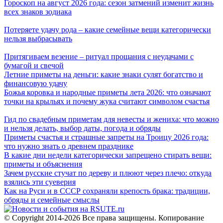
Гороскоп на август 2026 года: сезон затмений изменит жизнь
всех знаков зодиака
Потеряете удачу рода – какие семейные вещи категорически
нельзя выбрасывать
Притягиваем везение – ритуал прощания с неудачами с
бумагой и свечой
Летние приметы на деньги: какие знаки сулят богатство и
финансовую удачу
Божья коровка и народные приметы лета 2026: что означают
точки на крыльях и почему жука считают символом счастья
Гид по свадебным приметам для невесты и жениха: что можно
и нельзя делать, выбор даты, погода и обряды
Приметы счастья и страшные запреты на Троицу 2026 года:
что нужно знать о древнем празднике
В какие дни недели категорически запрещено стирать вещи:
приметы и объяснения
Зачем русские стучат по дереву и плюют через плечо: откуда
взялись эти суеверия
Как на Руси и в СССР сохраняли крепость брака: традиции,
обряды и семейные смыслы
© Copyright 2014-2026 Все права защищены. Копирование