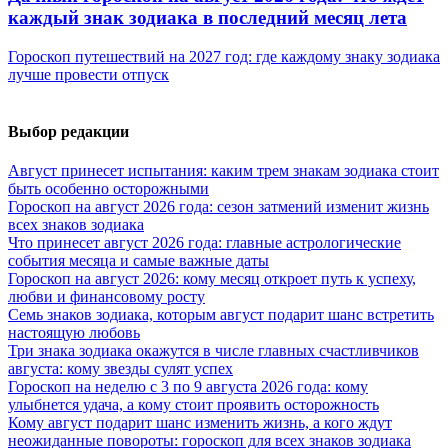
каждый знак зодиака в последний месяц лета
Гороскоп путешествий на 2027 год: где каждому знаку зодиака
лучше провести отпуск
Выбор редакции
Август принесет испытания: каким трем знакам зодиака стоит
быть особенно осторожными
Гороскоп на август 2026 года: сезон затмений изменит жизнь
всех знаков зодиака
Что принесет август 2026 года: главные астрологические
события месяца и самые важные даты
Гороскоп на август 2026: кому месяц откроет путь к успеху,
любви и финансовому росту
Семь знаков зодиака, которым август подарит шанс встретить
настоящую любовь
Три знака зодиака окажутся в числе главных счастливчиков
августа: кому звезды сулят успех
Гороскоп на неделю с 3 по 9 августа 2026 года: кому
улыбнется удача, а кому стоит проявить осторожность
Кому август подарит шанс изменить жизнь, а кого ждут
неожиданные повороты: гороскоп для всех знаков зодиака