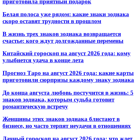
приготовила приятный подарок
Белая полоса уже рядом: какие знаки зодиака
скоро оставят трудности в прошлом
В жизнь трех знаков зодиака возвращается
счастье: кого ждут долгожданные перемены
Китайский гороскоп на август 2026 года: кому
улыбнется удача в конце лета
Прогноз Таро на август 2026 года: какие карты
приготовили сюрпризы каждому знаку зодиака
До конца августа любовь постучится в жизнь: 5
знаков зодиака, которым судьба готовит
романтическую встречу
Женщины этих знаков зодиака блистают в
бизнесе, но часто терпят неудачи в отношениях
Дачный гороскоп на август 2026 года: что ждет