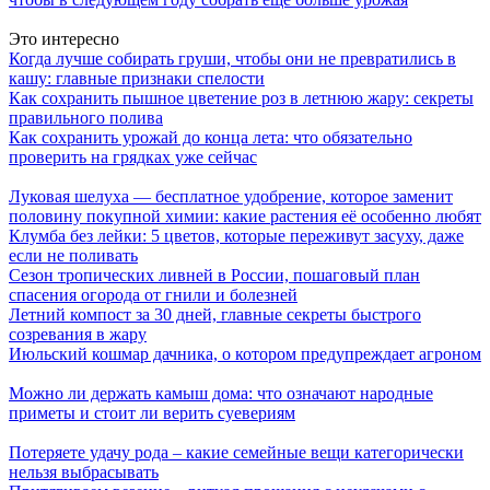
Это интересно
Когда лучше собирать груши, чтобы они не превратились в
кашу: главные признаки спелости
Как сохранить пышное цветение роз в летнюю жару: секреты
правильного полива
Как сохранить урожай до конца лета: что обязательно
проверить на грядках уже сейчас
Луковая шелуха — бесплатное удобрение, которое заменит
половину покупной химии: какие растения её особенно любят
Клумба без лейки: 5 цветов, которые переживут засуху, даже
если не поливать
Сезон тропических ливней в России, пошаговый план
спасения огорода от гнили и болезней
Летний компост за 30 дней, главные секреты быстрого
созревания в жару
Июльский кошмар дачника, о котором предупреждает агроном
Можно ли держать камыш дома: что означают народные
приметы и стоит ли верить суевериям
Потеряете удачу рода – какие семейные вещи категорически
нельзя выбрасывать