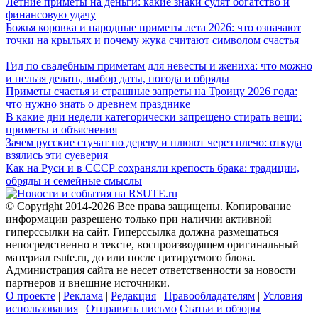
Летние приметы на деньги: какие знаки сулят богатство и
финансовую удачу
Божья коровка и народные приметы лета 2026: что означают
точки на крыльях и почему жука считают символом счастья
Гид по свадебным приметам для невесты и жениха: что можно
и нельзя делать, выбор даты, погода и обряды
Приметы счастья и страшные запреты на Троицу 2026 года:
что нужно знать о древнем празднике
В какие дни недели категорически запрещено стирать вещи:
приметы и объяснения
Зачем русские стучат по дереву и плюют через плечо: откуда
взялись эти суеверия
Как на Руси и в СССР сохраняли крепость брака: традиции,
обряды и семейные смыслы
© Copyright 2014-2026 Все права защищены. Копирование
информации разрешено только при наличии активной
гиперссылки на сайт. Гиперссылка должна размещаться
непосредственно в тексте, воспроизводящем оригинальный
материал rsute.ru, до или после цитируемого блока.
Администрация сайта не несет ответственности за новости
партнеров и внешние источники.
О проекте
|
Реклама
|
Редакция
|
Правообладателям
|
Условия
использования
|
Отправить письмо
Статьи и обзоры