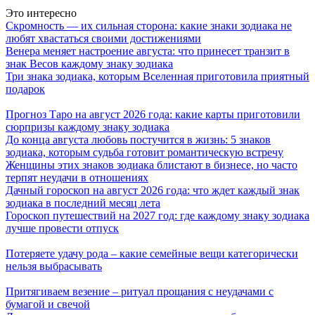
Это интересно
Скромность — их сильная сторона: какие знаки зодиака не
любят хвастаться своими достижениями
Венера меняет настроение августа: что принесет транзит в
знак Весов каждому знаку зодиака
Три знака зодиака, которым Вселенная приготовила приятный
подарок
Прогноз Таро на август 2026 года: какие карты приготовили
сюрпризы каждому знаку зодиака
До конца августа любовь постучится в жизнь: 5 знаков
зодиака, которым судьба готовит романтическую встречу
Женщины этих знаков зодиака блистают в бизнесе, но часто
терпят неудачи в отношениях
Дачный гороскоп на август 2026 года: что ждет каждый знак
зодиака в последний месяц лета
Гороскоп путешествий на 2027 год: где каждому знаку зодиака
лучше провести отпуск
Потеряете удачу рода – какие семейные вещи категорически
нельзя выбрасывать
Притягиваем везение – ритуал прощания с неудачами с
бумагой и свечой