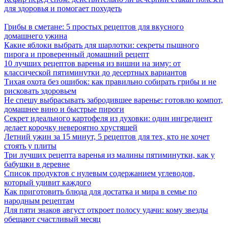
для здоровья и помогает похудеть
Грибы в сметане: 5 простых рецептов для вкусного
домашнего ужина
Какие яблоки выбрать для шарлотки: секреты пышного
пирога и проверенный домашний рецепт
10 лучших рецептов варенья из вишни на зиму: от
классической пятиминутки до десертных вариантов
Тихая охота без ошибок: как правильно собирать грибы и не
рисковать здоровьем
Не спешу выбрасывать забродившее варенье: готовлю компот,
домашнее вино и быстрые пироги
Секрет идеального картофеля из духовки: один ингредиент
делает корочку невероятно хрустящей
Летний ужин за 15 минут, 5 рецептов для тех, кто не хочет
стоять у плиты
Три лучших рецепта варенья из малины пятиминутки, как у
бабушки в деревне
Список продуктов с нулевым содержанием углеводов,
который удивит каждого
Как приготовить блюда для достатка и мира в семье по
народным рецептам
Для пяти знаков август откроет полосу удачи: кому звезды
обещают счастливый месяц