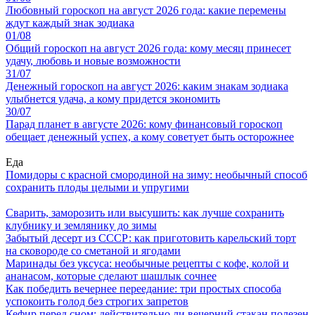
Любовный гороскоп на август 2026 года: какие перемены
ждут каждый знак зодиака
01/08
Общий гороскоп на август 2026 года: кому месяц принесет
удачу, любовь и новые возможности
31/07
Денежный гороскоп на август 2026: каким знакам зодиака
улыбнется удача, а кому придется экономить
30/07
Парад планет в августе 2026: кому финансовый гороскоп
обещает денежный успех, а кому советует быть осторожнее
Еда
Помидоры с красной смородиной на зиму: необычный способ
сохранить плоды целыми и упругими
Сварить, заморозить или высушить: как лучше сохранить
клубнику и землянику до зимы
Забытый десерт из СССР: как приготовить карельский торт
на сковороде со сметаной и ягодами
Маринады без уксуса: необычные рецепты с кофе, колой и
ананасом, которые сделают шашлык сочнее
Как победить вечернее переедание: три простых способа
успокоить голод без строгих запретов
Кефир перед сном: действительно ли вечерний стакан полезен