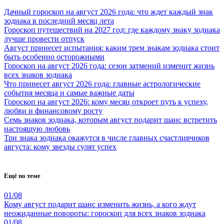
Дачный гороскоп на август 2026 года: что ждет каждый знак
зодиака в последний месяц лета
Гороскоп путешествий на 2027 год: где каждому знаку зодиака
лучше провести отпуск
Август принесет испытания: каким трем знакам зодиака стоит
быть особенно осторожными
Гороскоп на август 2026 года: сезон затмений изменит жизнь
всех знаков зодиака
Что принесет август 2026 года: главные астрологические
события месяца и самые важные даты
Гороскоп на август 2026: кому месяц откроет путь к успеху,
любви и финансовому росту
Семь знаков зодиака, которым август подарит шанс встретить
настоящую любовь
Три знака зодиака окажутся в числе главных счастливчиков
августа: кому звезды сулят успех
Ещё по теме
01/08
Кому август подарит шанс изменить жизнь, а кого ждут
неожиданные повороты: гороскоп для всех знаков зодиака
01/08