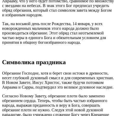
Аврааму, что у него будет потомство, сравнимое по множеству
с звездами на небесах. В знак этого Бог предписал учредить
обряд обрезания, который стал символом завета между Богом
и избранным народом.
Так, на восьмой день после Рождества, 14 января, у всех
новорожденных мальчиков этого народа должно было
производиться обрезание. Этот обряд стал неотъемлемой
частью веры в единого Бога и обязательным условием для
принятия в общину богоизбранного народа.
Символика праздника
Обрезание Господне, хотя и берет свои истоки в древности,
несет глубокий духовный смысл и для современных христиан.
В Новом Завете, Иисус Христос, также будучи потомком
Авраама и Сарры, подтвердил это великое духовное наследие.
Согласно Новому Завету, обрезание плоти было заменено
обрезанием сердца. Теперь, чтобы быть частью избранного
народа, выражая преданность и веру в Бога, совершать
обрезание плоти не нужно. Следуя этой новой духовной
парадигме, было учреждено служение Богу через Крещение