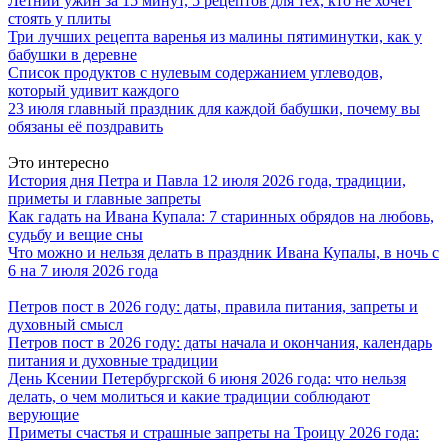
Летний ужин за 15 минут, 5 рецептов для тех, кто не хочет
стоять у плиты
Три лучших рецепта варенья из малины пятиминутки, как у
бабушки в деревне
Список продуктов с нулевым содержанием углеводов,
который удивит каждого
23 июля главный праздник для каждой бабушки, почему вы
обязаны её поздравить
Это интересно
История дня Петра и Павла 12 июля 2026 года, традиции,
приметы и главные запреты
Как гадать на Ивана Купала: 7 старинных обрядов на любовь,
судьбу и вещие сны
Что можно и нельзя делать в праздник Ивана Купалы, в ночь с
6 на 7 июля 2026 года
Петров пост в 2026 году: даты, правила питания, запреты и
духовный смысл
Петров пост в 2026 году: даты начала и окончания, календарь
питания и духовные традиции
День Ксении Петербургской 6 июня 2026 года: что нельзя
делать, о чем молиться и какие традиции соблюдают
верующие
Приметы счастья и страшные запреты на Троицу 2026 года: