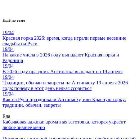
Ещё по теме
19/04
Красная горка 2026: время, когда играли первые весенние
свадьбы на Руси
19/04
На какие числа в 2026 году выпадают Красная горка и
Радоница
19/04
В 2026 году праздник Антипасха выпадает на 19 апреля
19/04
Традиции, обычаи и запреты на Антипасху 19 апреля 2026
года: почему в этот день нельзя ссориться
19/04
Как на Руси праздновали Антипасху, или Красную горку:
традиции, обычаи, запреты
Еда
Кабачковая аджика: ароматная заготовка, которая украсит
любое зимнее меню
Помидоры с красной смородиной на зиму: необычный способ