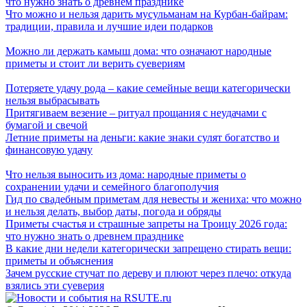
что нужно знать о древнем празднике
Что можно и нельзя дарить мусульманам на Курбан-байрам:
традиции, правила и лучшие идеи подарков
Можно ли держать камыш дома: что означают народные
приметы и стоит ли верить суевериям
Потеряете удачу рода – какие семейные вещи категорически
нельзя выбрасывать
Притягиваем везение – ритуал прощания с неудачами с
бумагой и свечой
Летние приметы на деньги: какие знаки сулят богатство и
финансовую удачу
Что нельзя выносить из дома: народные приметы о
сохранении удачи и семейного благополучия
Гид по свадебным приметам для невесты и жениха: что можно
и нельзя делать, выбор даты, погода и обряды
Приметы счастья и страшные запреты на Троицу 2026 года:
что нужно знать о древнем празднике
В какие дни недели категорически запрещено стирать вещи:
приметы и объяснения
Зачем русские стучат по дереву и плюют через плечо: откуда
взялись эти суеверия