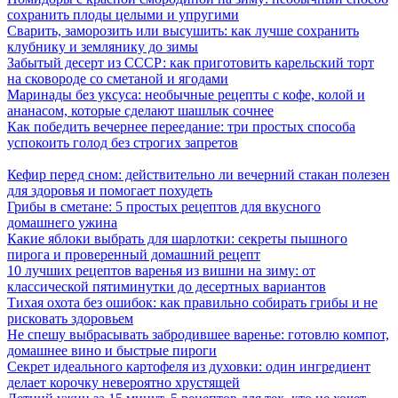
сохранить плоды целыми и упругими
Сварить, заморозить или высушить: как лучше сохранить
клубнику и землянику до зимы
Забытый десерт из СССР: как приготовить карельский торт
на сковороде со сметаной и ягодами
Маринады без уксуса: необычные рецепты с кофе, колой и
ананасом, которые сделают шашлык сочнее
Как победить вечернее переедание: три простых способа
успокоить голод без строгих запретов
Кефир перед сном: действительно ли вечерний стакан полезен
для здоровья и помогает похудеть
Грибы в сметане: 5 простых рецептов для вкусного
домашнего ужина
Какие яблоки выбрать для шарлотки: секреты пышного
пирога и проверенный домашний рецепт
10 лучших рецептов варенья из вишни на зиму: от
классической пятиминутки до десертных вариантов
Тихая охота без ошибок: как правильно собирать грибы и не
рисковать здоровьем
Не спешу выбрасывать забродившее варенье: готовлю компот,
домашнее вино и быстрые пироги
Секрет идеального картофеля из духовки: один ингредиент
делает корочку невероятно хрустящей