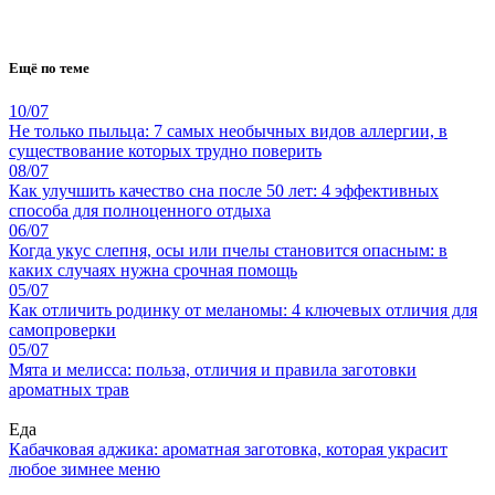
Ещё по теме
10/07
Не только пыльца: 7 самых необычных видов аллергии, в
существование которых трудно поверить
08/07
Как улучшить качество сна после 50 лет: 4 эффективных
способа для полноценного отдыха
06/07
Когда укус слепня, осы или пчелы становится опасным: в
каких случаях нужна срочная помощь
05/07
Как отличить родинку от меланомы: 4 ключевых отличия для
самопроверки
05/07
Мята и мелисса: польза, отличия и правила заготовки
ароматных трав
Еда
Кабачковая аджика: ароматная заготовка, которая украсит
любое зимнее меню