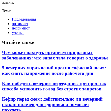
жизни.
Тема:
Исследования
оптимист
пессимист
ученые
Читайте также
Чем может пахнуть организм при разных
заболеваниях: что запах тела говорит о здоровье
5 вечерних упражнений против «офисной шеи»:
как снять напряжение после рабочего дня
Как победить вечернее переедание: три простых
способа успокоить голод без строгих запретов
Кефир перед сном: действительно ли вечерний
стакан полезен для здоровья и помогает
похудеть