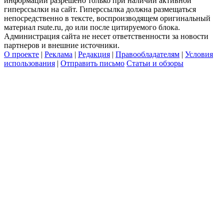
информации разрешено только при наличии активной
гиперссылки на сайт. Гиперссылка должна размещаться
непосредственно в тексте, воспроизводящем оригинальный
материал rsute.ru, до или после цитируемого блока.
Администрация сайта не несет ответственности за новости
партнеров и внешние источники.
О проекте
|
Реклама
|
Редакция
|
Правообладателям
|
Условия
использования
|
Отправить письмо
Статьи и обзоры