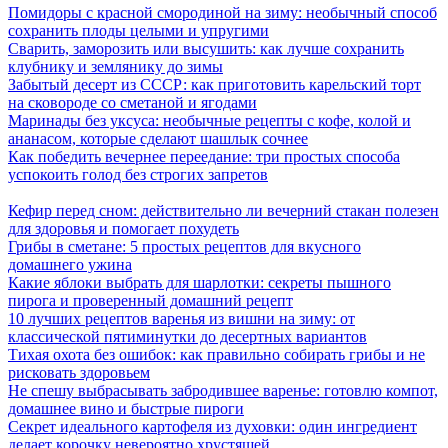
Помидоры с красной смородиной на зиму: необычный способ
сохранить плоды целыми и упругими
Сварить, заморозить или высушить: как лучше сохранить
клубнику и землянику до зимы
Забытый десерт из СССР: как приготовить карельский торт
на сковороде со сметаной и ягодами
Маринады без уксуса: необычные рецепты с кофе, колой и
ананасом, которые сделают шашлык сочнее
Как победить вечернее переедание: три простых способа
успокоить голод без строгих запретов
Кефир перед сном: действительно ли вечерний стакан полезен
для здоровья и помогает похудеть
Грибы в сметане: 5 простых рецептов для вкусного
домашнего ужина
Какие яблоки выбрать для шарлотки: секреты пышного
пирога и проверенный домашний рецепт
10 лучших рецептов варенья из вишни на зиму: от
классической пятиминутки до десертных вариантов
Тихая охота без ошибок: как правильно собирать грибы и не
рисковать здоровьем
Не спешу выбрасывать забродившее варенье: готовлю компот,
домашнее вино и быстрые пироги
Секрет идеального картофеля из духовки: один ингредиент
делает корочку невероятно хрустящей