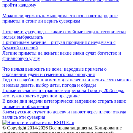
пройти каждому
Можно ли держать камыш дома: что означают народные
приметы и стоит ли верить суевериям
Потеряете удачу рода – какие семейные вещи категорически
нельзя выбрасывать
Притягиваем везение – ритуал прощания с неудачами с
бумагой и свечой
Летние приметы на деньги: какие знаки сулят богатство и
финансовую удачу
Что нельзя выносить из дома: народные приметы о
сохранении удачи и семейного благополучия
Гид по свадебным приметам для невесты и жениха: что можно
и нельзя делать, выбор даты, погода и обряды
Приметы счастья и страшные запреты на Троицу 2026 года:
что нужно знать о древнем празднике
В какие дни недели категорически запрещено стирать вещи:
приметы и объяснения
Зачем русские стучат по дереву и плюют через плечо: откуда
взялись эти суеверия
© Copyright 2014-2026 Все права защищены. Копирование