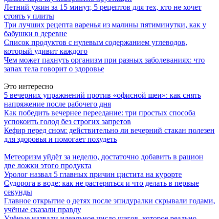
Летний ужин за 15 минут, 5 рецептов для тех, кто не хочет
стоять у плиты
Три лучших рецепта варенья из малины пятиминутки, как у
бабушки в деревне
Список продуктов с нулевым содержанием углеводов,
который удивит каждого
Чем может пахнуть организм при разных заболеваниях: что
запах тела говорит о здоровье
Это интересно
5 вечерних упражнений против «офисной шеи»: как снять
напряжение после рабочего дня
Как победить вечернее переедание: три простых способа
успокоить голод без строгих запретов
Кефир перед сном: действительно ли вечерний стакан полезен
для здоровья и помогает похудеть
Метеоризм уйдёт за неделю, достаточно добавить в рацион
две ложки этого продукта
Уролог назвал 5 главных причин цистита на курорте
Судорога в воде: как не растеряться и что делать в первые
секунды
Главное открытие о детях после эпидуралки скрывали годами,
учёные сказали правду
Учёные назвали идеальное число шагов, которое реально