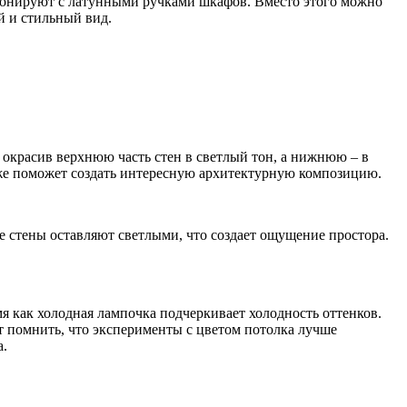
армонируют с латунными ручками шкафов. Вместо этого можно
й и стильный вид.
 окрасив верхнюю часть стен в светлый тон, а нижнюю – в
кже поможет создать интересную архитектурную композицию.
 стены оставляют светлыми, что создает ощущение простора.
мя как холодная лампочка подчеркивает холодность оттенков.
ит помнить, что эксперименты с цветом потолка лучше
а.