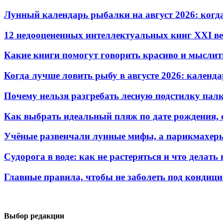
Лунный календарь рыбалки на август 2026: когд
12 недооцененных интеллектуальных книг XXI ве
Какие книги помогут говорить красиво и мыслит
Когда лучше ловить рыбу в августе 2026: календ
Почему нельзя разгребать лесную подстилку палк
Как выбрать идеальный пляж по дате рождения, 
Учёные развенчали лунные мифы, а парикмахеры
Судорога в воде: как не растеряться и что делать
Главные правила, чтобы не заболеть под кондиц
Выбор редакции