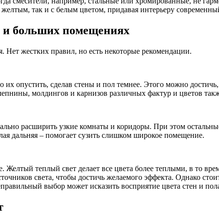
 когда смесители, например, стальные или хромированные, не г
с желтым, так и с белым цветом, придавая интерьеру современны
х и больших помещениях
. Нет жестких правил, но есть некоторые рекомендации.
их опустить, сделав стены и пол темнее. Этого можно достичь,
 лепнины, молдингов и карнизов различных фактур и цветов та
льно расширить узкие комнаты и коридоры. При этом остальные
лая дальняя – помогает сузить слишком широкое помещение.
. Желтый теплый свет делает все цвета более теплыми, в то вре
сточников света, чтобы достичь желаемого эффекта. Однако сто
еправильный выбор может исказить восприятие цвета стен и пол
т