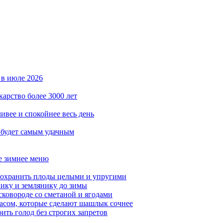
 в июле 2026
карство более 3000 лет
ивее и спокойнее весь день
 будет самым удачным
ое зимнее меню
сохранить плоды целыми и упругими
нику и землянику до зимы
сковороде со сметаной и ягодами
насом, которые сделают шашлык сочнее
ить голод без строгих запретов