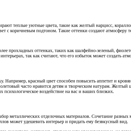
бирают теплые уютные цвета, такие как желтый нарцисс, корал
цвет с коричневым подтоном. Такие оттенки создают атмосферу 
олее прохладных оттенках, таких как шалфейно-зеленый, фиолет
нтерьерах, так как считают, что его избыток может создать атм
ку. Например, красный цвет способен повысить аппетит и кровя
олетовый часто нравится детям и творческим натурам. Желтый ц
их психологическое воздействие на вас и ваших близких.
ыбор металлических отделочных материалов. Сочетание разных м
лов может удешевить интерьер и придать ему безвкусный вид.