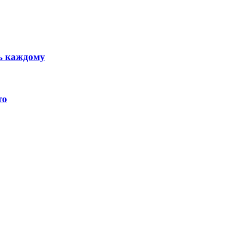
ть каждому
то