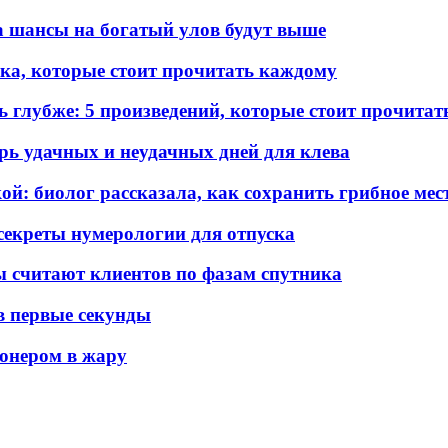
а шансы на богатый улов будут выше
ка, которые стоит прочитать каждому
ь глубже: 5 произведений, которые стоит прочита
арь удачных и неудачных дней для клева
ой: биолог рассказала, как сохранить грибное мес
секреты нумерологии для отпуска
 считают клиентов по фазам спутника
 в первые секунды
ионером в жару