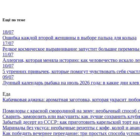
Ещё по теме
18/07
Ошибка каждой второй женщины в выборе пальца для кольца
17/07
Редкое космическое выравнивание запустит большие перемены
11/07
Аллергия, которая меняла историю: как человечество искало ле
10/07
5 утренних привычек, которые помогут чувствовать себя счастл
09/07
Лунный календарь рыбака на июль 2026 года: в какие дни клев
Еда
Кабачковая аджика: ароматная заготовка, которая украсит люб
Помидоры с красной смородиной на зиму: необычный способ 
Сварить, заморозить или высушить: как лучше сохранить клуб
Забытый десерт из СССР: как приготовить карельский торт на 
Маринады без уксуса: необычные рецепты с кофе, колой и ана
Как победить вечернее переедание: три простых способа успоко