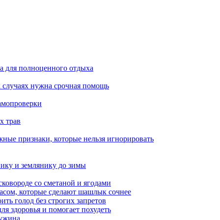
ба для полноценного отдыха
х случаях нужна срочная помощь
самопроверки
х трав
жные признаки, которые нельзя игнорировать
нику и землянику до зимы
сковороде со сметаной и ягодами
насом, которые сделают шашлык сочнее
ить голод без строгих запретов
ля здоровья и помогает похудеть
 ужина