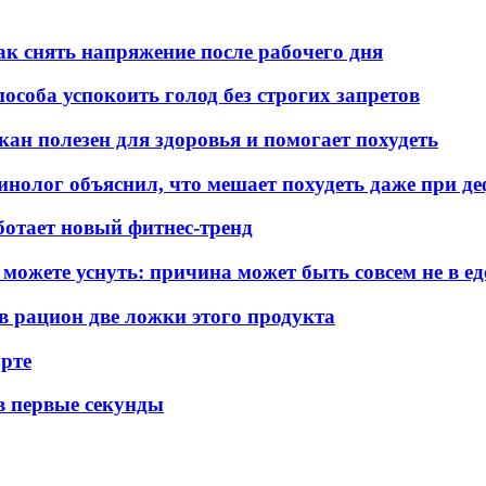
к снять напряжение после рабочего дня
пособа успокоить голод без строгих запретов
кан полезен для здоровья и помогает похудеть
ринолог объяснил, что мешает похудеть даже при д
аботает новый фитнес-тренд
 можете уснуть: причина может быть совсем не в ед
 в рацион две ложки этого продукта
орте
 в первые секунды