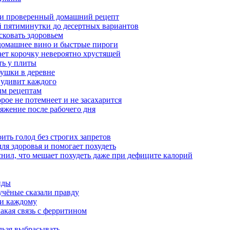
а и проверенный домашний рецепт
ой пятиминутки до десертных вариантов
сковать здоровьем
 домашнее вино и быстрые пироги
ает корочку невероятно хрустящей
ять у плиты
бушки в деревне
 удивит каждого
ым рецептам
орое не потемнеет и не засахарится
яжение после рабочего дня
ить голод без строгих запретов
ля здоровья и помогает похудеть
снил, что мешает похудеть даже при дефиците калорий
нды
учёные сказали правду
ти каждому
акая связь с ферритином
льзя выбрасывать