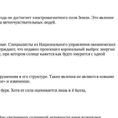
ода он достигнет электромагнитного поля Земли. Это явление
на метеочувствительных людей.
ченые. Специалисты из Национального управления океанических
ерждают, что недавно произошел корональный выброс энергии
 при котором солнце кажется как будто хмурится с одной
арушениям в его структуре. Такие явления не являются новыми
ие» и изменение.
буря. Хотя ее сила оценивается лишь в 4 балла,
При увеличении солнечной активности чаще возникают