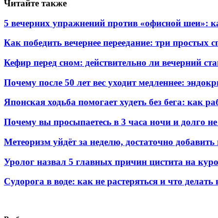
Читайте также
5 вечерних упражнений против «офисной шеи»: ка
Как победить вечернее переедание: три простых с
Кефир перед сном: действительно ли вечерний ста
Почему после 50 лет вес уходит медленнее: эндок
Японская ходьба помогает худеть без бега: как р
Почему вы просыпаетесь в 3 часа ночи и долго не
Метеоризм уйдёт за неделю, достаточно добавить
Уролог назвал 5 главных причин цистита на кур
Судорога в воде: как не растеряться и что делать