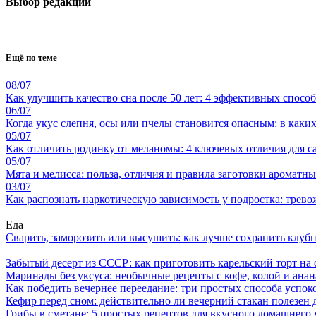
Выбор редакции
Ещё по теме
08/07
Как улучшить качество сна после 50 лет: 4 эффективных спосо
06/07
Когда укус слепня, осы или пчелы становится опасным: в каки
05/07
Как отличить родинку от меланомы: 4 ключевых отличия для 
05/07
Мята и мелисса: польза, отличия и правила заготовки ароматны
03/07
Как распознать наркотическую зависимость у подростка: трево
Еда
Сварить, заморозить или высушить: как лучше сохранить клуб
Забытый десерт из СССР: как приготовить карельский торт на 
Маринады без уксуса: необычные рецепты с кофе, колой и ана
Как победить вечернее переедание: три простых способа успоко
Кефир перед сном: действительно ли вечерний стакан полезен д
Грибы в сметане: 5 простых рецептов для вкусного домашнего