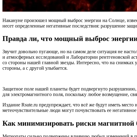
Накануне произошел мощный выброс энергии на Солнце, извест
несет определенные негативные последствия: разрушение защи
Правда ли, что мощный выброс энерги
Звучит довольно пугающе, но на самом деле ситуация не насто
и атмосферных исследований и Лаборатории рентгеновской а
со стороны нашей главной звезды. Интересно, что на снимках 
стороны, а с другой улыбается.
Защитное поле нашей планеты будет подвергнуто разрушению, н
для электромагнитного поля, поскольку любое возмущение, св
Издание Rsute.ru предупреждает, что всё же будут иметь место 
метеочувствительные люди могут почувствовать ее негативное
Как минимизировать риски магнитной б
Метеопаты сильно подвержены влиянию любых изменений в по