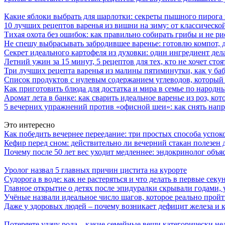
Какие яблоки выбрать для шарлотки: секреты пышного пирог
10 лучших рецептов варенья из вишни на зиму: от классическ
Тихая охота без ошибок: как правильно собирать грибы и не ри
Не спешу выбрасывать забродившее варенье: готовлю компот,
Секрет идеального картофеля из духовки: один ингредиент дел
Летний ужин за 15 минут, 5 рецептов для тех, кто не хочет сто
Три лучших рецепта варенья из малины пятиминутки, как у ба
Список продуктов с нулевым содержанием углеводов, который
Как приготовить блюда для достатка и мира в семье по народн
Аромат лета в банке: как сварить идеальное варенье из роз, кот
5 вечерних упражнений против «офисной шеи»: как снять напр
Это интересно
Как победить вечернее переедание: три простых способа успоко
Кефир перед сном: действительно ли вечерний стакан полезен д
Почему после 50 лет вес уходит медленнее: эндокринолог объя
Уролог назвал 5 главных причин цистита на курорте
Судорога в воде: как не растеряться и что делать в первые секу
Главное открытие о детях после эпидуралки скрывали годами, 
Учёные назвали идеальное число шагов, которое реально прой
Даже у здоровых людей – почему возникает дефицит железа и к
Потеряете удачу рода – какие семейные вещи категорически не