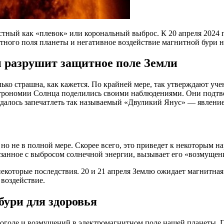
ный как «плевок» или корональный выброс. К 20 апреля 2024 г
тного поля планеты и негативное воздействие магнитной бури 
и разрушит защитное поле Земли
лько страшна, как кажется. По крайней мере, так утверждают у
строномии Солнца поделились своими наблюдениями. Они подтв
удалось запечатлеть так называемый «Двуликий Янус» — явление,
о не в полной мере. Скорее всего, это приведет к некоторым н
язанное с выбросом солнечной энергии, вызывает его «возмущен
некоторые последствия. 20 и 21 апреля Землю ожидает магнитная 
 воздействие.
ури для здоровья
годе и возмущений в электромагнитном поле нашей планеты. 