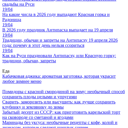
свадьбы на Руси
19/04
На какие числа в 2026 году выпадают Красная горка и
Радоница
19/04
В 2026 году праздник Антипасха выпадает на 19 апреля
19/04
Традиции, обычаи и запреты на Антипасху 19 апреля 2026
года: почему в этот день нельзя ссориться
19/04
Как на Руси праздновали Антипасху, или Красную горку:
традиции, обычаи, запреты
Еда
Кабачковая аджика: ароматная заготовка, которая украсит
любое зимнее меню
Помидоры с красной смородиной на зиму: необычный способ
сохранить плоды целыми и упругими
Сварить, заморозить или высушить: как лучше сохранить
клубнику и землянику до зимы
Забытый десерт из СССР: как приготовить карельский торт
на сковороде со сметаной и ягодами
Маринады без уксуса: необычные рецепты с кофе, колой и
ананасом, которые сделают шашлык сочнее