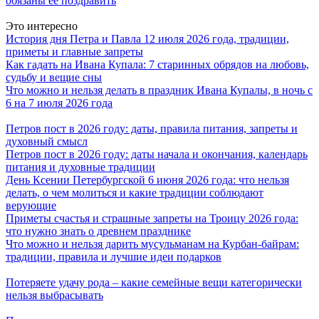
обязаны её поздравить
Это интересно
История дня Петра и Павла 12 июля 2026 года, традиции,
приметы и главные запреты
Как гадать на Ивана Купала: 7 старинных обрядов на любовь,
судьбу и вещие сны
Что можно и нельзя делать в праздник Ивана Купалы, в ночь с
6 на 7 июля 2026 года
Петров пост в 2026 году: даты, правила питания, запреты и
духовный смысл
Петров пост в 2026 году: даты начала и окончания, календарь
питания и духовные традиции
День Ксении Петербургской 6 июня 2026 года: что нельзя
делать, о чем молиться и какие традиции соблюдают
верующие
Приметы счастья и страшные запреты на Троицу 2026 года:
что нужно знать о древнем празднике
Что можно и нельзя дарить мусульманам на Курбан-байрам:
традиции, правила и лучшие идеи подарков
Потеряете удачу рода – какие семейные вещи категорически
нельзя выбрасывать