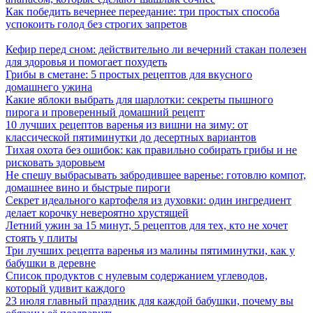
Как победить вечернее переедание: три простых способа
успокоить голод без строгих запретов
Кефир перед сном: действительно ли вечерний стакан полезен
для здоровья и помогает похудеть
Грибы в сметане: 5 простых рецептов для вкусного
домашнего ужина
Какие яблоки выбрать для шарлотки: секреты пышного
пирога и проверенный домашний рецепт
10 лучших рецептов варенья из вишни на зиму: от
классической пятиминутки до десертных вариантов
Тихая охота без ошибок: как правильно собирать грибы и не
рисковать здоровьем
Не спешу выбрасывать забродившее варенье: готовлю компот,
домашнее вино и быстрые пироги
Секрет идеального картофеля из духовки: один ингредиент
делает корочку невероятно хрустящей
Летний ужин за 15 минут, 5 рецептов для тех, кто не хочет
стоять у плиты
Три лучших рецепта варенья из малины пятиминутки, как у
бабушки в деревне
Список продуктов с нулевым содержанием углеводов,
который удивит каждого
23 июля главный праздник для каждой бабушки, почему вы