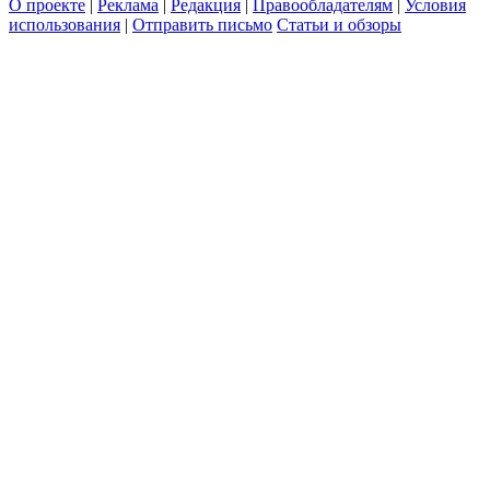
О проекте
|
Реклама
|
Редакция
|
Правообладателям
|
Условия
использования
|
Отправить письмо
Статьи и обзоры