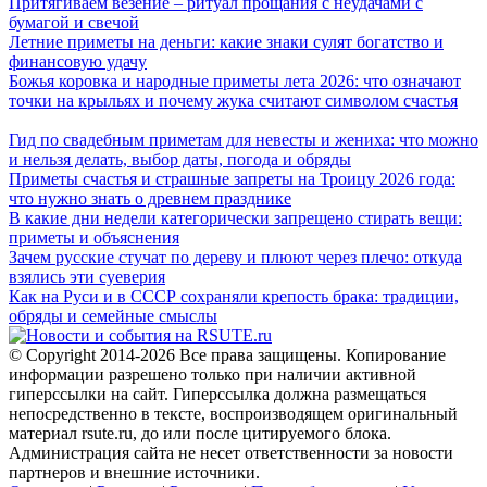
Притягиваем везение – ритуал прощания с неудачами с
бумагой и свечой
Летние приметы на деньги: какие знаки сулят богатство и
финансовую удачу
Божья коровка и народные приметы лета 2026: что означают
точки на крыльях и почему жука считают символом счастья
Гид по свадебным приметам для невесты и жениха: что можно
и нельзя делать, выбор даты, погода и обряды
Приметы счастья и страшные запреты на Троицу 2026 года:
что нужно знать о древнем празднике
В какие дни недели категорически запрещено стирать вещи:
приметы и объяснения
Зачем русские стучат по дереву и плюют через плечо: откуда
взялись эти суеверия
Как на Руси и в СССР сохраняли крепость брака: традиции,
обряды и семейные смыслы
© Copyright 2014-2026 Все права защищены. Копирование
информации разрешено только при наличии активной
гиперссылки на сайт. Гиперссылка должна размещаться
непосредственно в тексте, воспроизводящем оригинальный
материал rsute.ru, до или после цитируемого блока.
Администрация сайта не несет ответственности за новости
партнеров и внешние источники.