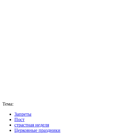
Тема:
Запреты
Пост
страстная неделя
Церковные праздники