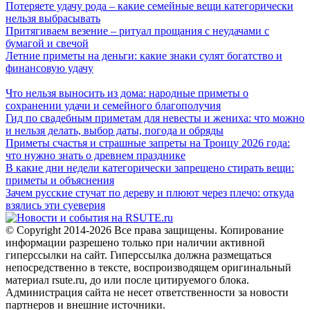
Потеряете удачу рода – какие семейные вещи категорически
нельзя выбрасывать
Притягиваем везение – ритуал прощания с неудачами с
бумагой и свечой
Летние приметы на деньги: какие знаки сулят богатство и
финансовую удачу
Что нельзя выносить из дома: народные приметы о
сохранении удачи и семейного благополучия
Гид по свадебным приметам для невесты и жениха: что можно
и нельзя делать, выбор даты, погода и обряды
Приметы счастья и страшные запреты на Троицу 2026 года:
что нужно знать о древнем празднике
В какие дни недели категорически запрещено стирать вещи:
приметы и объяснения
Зачем русские стучат по дереву и плюют через плечо: откуда
взялись эти суеверия
© Copyright 2014-2026 Все права защищены. Копирование
информации разрешено только при наличии активной
гиперссылки на сайт. Гиперссылка должна размещаться
непосредственно в тексте, воспроизводящем оригинальный
материал rsute.ru, до или после цитируемого блока.
Администрация сайта не несет ответственности за новости
партнеров и внешние источники.