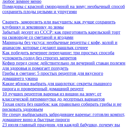
любое зимнее меню
Помидоры с красной смородиной на зиму: необычный способ
сохранить плоды целыми и упругими
Сварить, заморозить или высушить: как лучше сохранить
клубнику и землянику до зимы
Забытый десерт из СССР: как приготовить карельский торт
на сковороде со сметаной и ягодами
Маринады без уксуса: необычные рецепты с кофе, колой и
ананасом, которые сделают шашлык сочнее
Как победить вечернее переедание: три простых способа
успокоить голод без строгих запретов
Кефир перед сном: действительно ли вечерний стакан полезен
для здоровья и помогает похудеть
Грибы в сметане: 5 простых рецептов для вкусного
домашнего ужина
Какие яблоки выбрать для шарлотки: секреты пышного
пирога и проверенный домашний рецепт
10 лучших рецептов варенья из вишни на зиму: от
классической пятиминутки до десертных вариантов
Тихая охота без ошибок: как правильно собирать грибы и не
рисковать здоровьем
Не спешу выбрасывать забродившее варенье: готовлю компот,
домашнее вино и быстрые пироги
23 июля главный праздник для каждой бабушки, почему вы