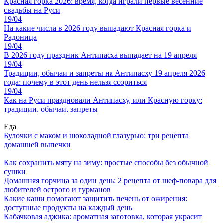
Красная горка 2026: время, когда играли первые весенние
свадьбы на Руси
19/04
На какие числа в 2026 году выпадают Красная горка и
Радоница
19/04
В 2026 году праздник Антипасха выпадает на 19 апреля
19/04
Традиции, обычаи и запреты на Антипасху 19 апреля 2026
года: почему в этот день нельзя ссориться
19/04
Как на Руси праздновали Антипасху, или Красную горку:
традиции, обычаи, запреты
Еда
Булочки с маком и шоколадной глазурью: три рецепта
домашней выпечки
Как сохранить мяту на зиму: простые способы без обычной
сушки
Домашняя горчица за один день: 2 рецепта от шеф-повара для
любителей острого и гурманов
Какие каши помогают защитить печень от ожирения:
доступные продукты на каждый день
Кабачковая аджика: ароматная заготовка, которая украсит