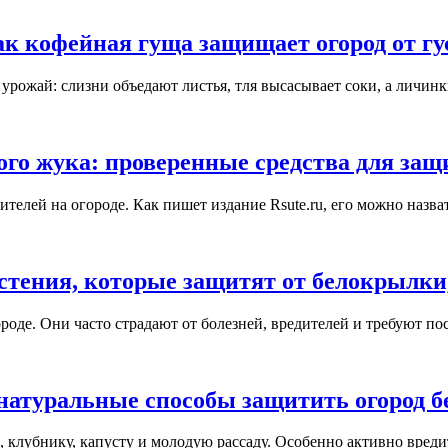
к кофейная гуща защищает огород от гус
урожай: слизни объедают листья, тля высасывает соки, а личинк
ого жука: проверенные средства для за
елей на огороде. Как пишет издание Rsute.ru, его можно назва
стения, которые защитят от белокрылки,
оде. Они часто страдают от болезней, вредителей и требуют пос
: натуральные способы защитить огород б
, клубнику, капусту и молодую рассаду. Особенно активно вреди