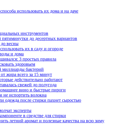
пособа использовать их дома и на даче
пециальных инструментов
ой пятиминутки до десертных вариантов
 до весны
пользовать их в саду и огороде
 воды и дома
ашивался: 3 простых правила
сковать здоровьем
ей миллиарды бактерий
от жира всего за 15 минут
которые действительно работают
ставалась свежей до полугода
 домашнее вино и быстрые пироги
 и не испортить волокна
сли одежда после стирки пахнет сыростью
молчат эксперты
 компоненте в средстве для стирки
анить летний аромат и полезные качества на всю зиму