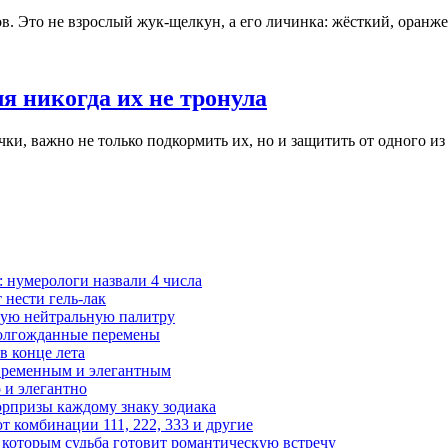
 Это не взрослый жук-щелкун, а его личинка: жёсткий, оранжев
я никогда их не тронула
ки, важно не только подкормить их, но и защитить от одного из
 нумерологи назвали 4 числа
 нести гель-лак
чную нейтральную палитру
 долгожданные перемены
в конце лета
современным и элегантным
 и элегантно
юрпризы каждому знаку зодиака
 комбинации 111, 222, 333 и другие
, которым судьба готовит романтическую встречу