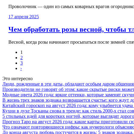
Проволочник — один из самых коварных врагов огородников.
17 апреля 2025
Чем обработать розы весной, чтобы тл
Весной, когда розы начинают просыпаться после зимней спяч
1
2
3
›
Это интересно
Люди, рожденные в эти даты, обладают особым даром общения:
Производители не говорят об этом: какие скрытые риски может
Модные цвета 2026 года: яркие оттенки, которые заменят ску
В жизнь трех знаков зодиака возвращается счастье: кого ждут
Китайский гороскоп на август 2026 года: кому улыбнется удача 
Кухни в духе Тосканы снова в тренде: как стиль 2000-х стал 
5 стильных идей для коротких ногтей, которые выглядят дорого
Прогноз Таро на август 2026 года: какие карты приготовили с
Что означают повторяющиеся цифры: как нумерологи объясняют
До конца августа любовь постучится в жизнь: 5 знаков зодиака