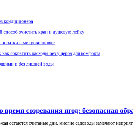
ез кондиционера
ой способ очистить кран и душевую лейку
е початки в микроволновке
: как сократить расходы без ущерба для комфорта
тящими и без лишней воды
о время созревания ягод: безопасная об
рожая остаются считаные дни, многие садоводы замечают неприя