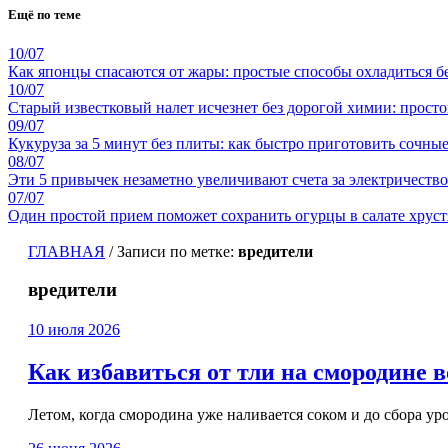
Ещё по теме
10/07
Как японцы спасаются от жары: простые способы охладиться б
10/07
Старый известковый налет исчезнет без дорогой химии: прост
09/07
Кукуруза за 5 минут без плиты: как быстро приготовить сочны
08/07
Эти 5 привычек незаметно увеличивают счета за электричество
07/07
Один простой прием поможет сохранить огурцы в салате хрус
ГЛАВНАЯ
/
Записи по метке:
вредители
вредители
10 июля 2026
Как избавиться от тли на смородине в
Летом, когда смородина уже наливается соком и до сбора у