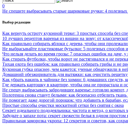
0
Не спешите выбрасывать старые шариковые ручки: 4 полезных с
Выбор редакции
Как вернуть остроту кухонной терке: 3 простых способа без с
10 лучших рецептов варенья из вишни на зиму: от классическ
Как правильно собирать яблоки с дерева, чтобы они пролежали
Не выбрасывайте пластиковые бутылки: 5 полезных способов ис
Что нельзя делать во время грозы: 7 опасных ошибок на даче, у
Как стирать футболки, чтобы ворот не растягивался и не перек
Тихая охота без ошибок: как правильно собирать грибы и не ри
Кухонная губка опаснее, чем кажется: ученые обнаружили в н
Домашний обезжириватель для вытяжки: как очистить решетку 
Как убрать накипь в чайнике без химии: 6 домашних средств, 
Где держать картошку в квартире, чтобы она не прорастала и о
Не спешу выбрасывать забродившее варенье: готовлю компот,
Полотенца снова станут белыми: как безопасно отбелить ткань
Не помогает даже дорогой порошок: что добавить в барабан, е
Простые способы очистки москитной сетки без снятия с окна
Секрет идеального пододеяльника: частота и метод, о которых 
Забудьте о запахе пота: секрет свежести белья в одном простом
Правильная заморозка укропа: 12 секретов и советов, как сохр