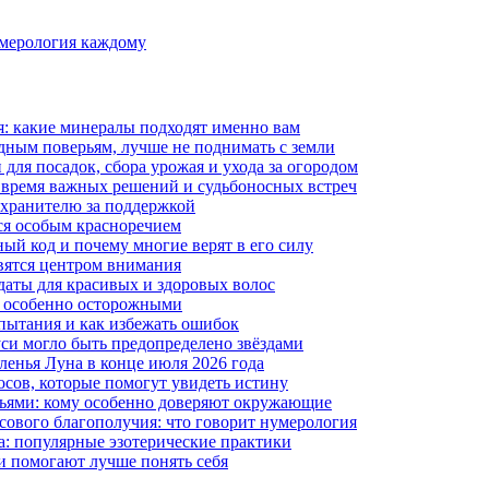
умерология каждому
я: какие минералы подходят именно вам
дным поверьям, лучше не поднимать с земли
для посадок, сбора урожая и ухода за огородом
: время важных решений и судьбоносных встреч
у хранителю за поддержкой
ся особым красноречием
ый код и почему многие верят в его силу
овятся центром внимания
даты для красивых и здоровых волос
ть особенно осторожными
пытания и как избежать ошибок
си могло быть предопределено звёздами
ленья Луна в конце июля 2026 года
росов, которые помогут увидеть истину
зьями: кому особенно доверяют окружающие
сового благополучия: что говорит нумерология
а: популярные эзотерические практики
и помогают лучше понять себя