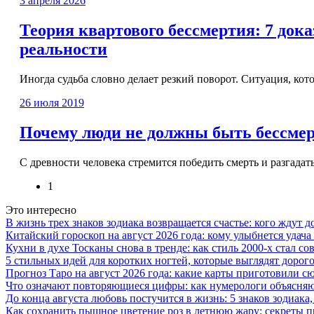
3 апреля 2026
Теория квартового бессмертия: 7 док
реальности
Иногда судьба словно делает резкий поворот. Ситуация, кото
26 июля 2019
Почему люди не должны быть бессм
С древности человека стремится победить смерть и разгадат
1
Это интересно
В жизнь трех знаков зодиака возвращается счастье: кого ждут
Китайский гороскоп на август 2026 года: кому улыбнется удача 
Кухни в духе Тосканы снова в тренде: как стиль 2000-х стал 
5 стильных идей для коротких ногтей, которые выглядят дорого
Прогноз Таро на август 2026 года: какие карты приготовили с
Что означают повторяющиеся цифры: как нумерологи объясняют
До конца августа любовь постучится в жизнь: 5 знаков зодиака
Как сохранить пышное цветение роз в летнюю жару: секреты 