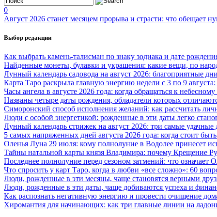
0
Август 2026 станет месяцем прорыва и страсти: что обещает н
Выбор редакции
Как выбрать камень-талисман по знаку зодиака и дате рождени
Найденные монеты, булавки и украшения: какие вещи, по наро
Лунный календарь садовода на август 2026: благоприятные дни 
Карта Таро раскрыла главную энергию недели с 3 по 9 августа
Часы ангела в августе 2026 года: когда обращаться к небесном
Названы четыре даты рождения, обладатели которых отличают
Симоронский способ исполнения желаний: как рассчитать личн
Люди с особой энергетикой: рожденные в эти даты легко стан
Лунный календарь стрижек на август 2026: три самые удачные 
5 самых напряженных дней августа 2026 года: когда стоит бы
Оленья Луна 29 июля: кому полнолуние в Водолее принесет ис
Тайны натальной карты князя Владимира: почему Крещение Ру
Последнее полнолуние перед сезоном затмений: что означает О
Что спросить у карт Таро, когда в любви «все сложно»: 60 воп
Люди, рожденные в эти месяцы, чаще становятся верными дру
Люди, рожденные в эти даты, чаще добиваются успеха и финан
Как распознать негативную энергию и провести очищение дом
Хиромантия для начинающих: как три главные линии на ладон