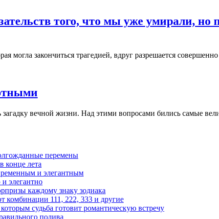
азательств того, что мы уже умирали, но
рая могла закончиться трагедией, вдруг разрешается совершенно 
ертными
ь загадку вечной жизни. Над этими вопросами бились самые вели
 долгожданные перемены
в конце лета
современным и элегантным
 и элегантно
юрпризы каждому знаку зодиака
 комбинации 111, 222, 333 и другие
, которым судьба готовит романтическую встречу
правильного полива