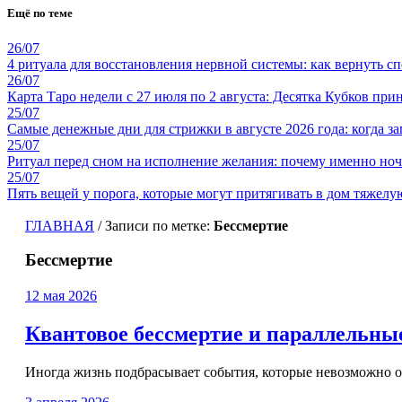
Ещё по теме
26/07
4 ритуала для восстановления нервной системы: как вернуть с
26/07
Карта Таро недели с 27 июля по 2 августа: Десятка Кубков пр
25/07
Самые денежные дни для стрижки в августе 2026 года: когда з
25/07
Ритуал перед сном на исполнение желания: почему именно ноч
25/07
Пять вещей у порога, которые могут притягивать в дом тяжелу
ГЛАВНАЯ
/
Записи по метке:
Бессмертие
Бессмертие
12 мая 2026
Квантовое бессмертие и параллельные
Иногда жизнь подбрасывает события, которые невозможно об