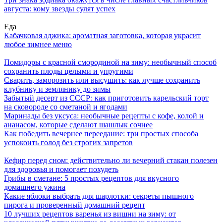
августа: кому звезды сулят успех
Еда
Кабачковая аджика: ароматная заготовка, которая украсит
любое зимнее меню
Помидоры с красной смородиной на зиму: необычный способ
сохранить плоды целыми и упругими
Сварить, заморозить или высушить: как лучше сохранить
клубнику и землянику до зимы
Забытый десерт из СССР: как приготовить карельский торт
на сковороде со сметаной и ягодами
Маринады без уксуса: необычные рецепты с кофе, колой и
ананасом, которые сделают шашлык сочнее
Как победить вечернее переедание: три простых способа
успокоить голод без строгих запретов
Кефир перед сном: действительно ли вечерний стакан полезен
для здоровья и помогает похудеть
Грибы в сметане: 5 простых рецептов для вкусного
домашнего ужина
Какие яблоки выбрать для шарлотки: секреты пышного
пирога и проверенный домашний рецепт
10 лучших рецептов варенья из вишни на зиму: от