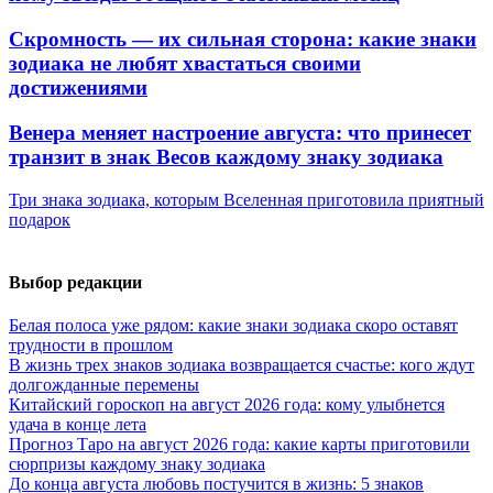
Скромность — их сильная сторона: какие знаки
зодиака не любят хвастаться своими
достижениями
Венера меняет настроение августа: что принесет
транзит в знак Весов каждому знаку зодиака
Три знака зодиака, которым Вселенная приготовила приятный
подарок
Выбор редакции
Белая полоса уже рядом: какие знаки зодиака скоро оставят
трудности в прошлом
В жизнь трех знаков зодиака возвращается счастье: кого ждут
долгожданные перемены
Китайский гороскоп на август 2026 года: кому улыбнется
удача в конце лета
Прогноз Таро на август 2026 года: какие карты приготовили
сюрпризы каждому знаку зодиака
До конца августа любовь постучится в жизнь: 5 знаков