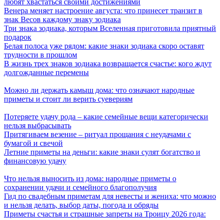
любят хвастаться своими достижениями
Венера меняет настроение августа: что принесет транзит в
знак Весов каждому знаку зодиака
Три знака зодиака, которым Вселенная приготовила приятный
подарок
Белая полоса уже рядом: какие знаки зодиака скоро оставят
трудности в прошлом
В жизнь трех знаков зодиака возвращается счастье: кого ждут
долгожданные перемены
Можно ли держать камыш дома: что означают народные
приметы и стоит ли верить суевериям
Потеряете удачу рода – какие семейные вещи категорически
нельзя выбрасывать
Притягиваем везение – ритуал прощания с неудачами с
бумагой и свечой
Летние приметы на деньги: какие знаки сулят богатство и
финансовую удачу
Что нельзя выносить из дома: народные приметы о
сохранении удачи и семейного благополучия
Гид по свадебным приметам для невесты и жениха: что можно
и нельзя делать, выбор даты, погода и обряды
Приметы счастья и страшные запреты на Троицу 2026 года: