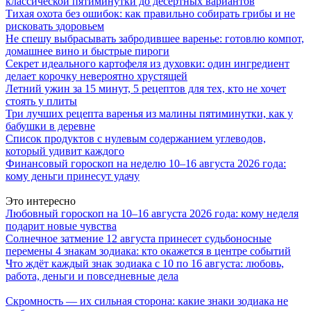
классической пятиминутки до десертных вариантов
Тихая охота без ошибок: как правильно собирать грибы и не
рисковать здоровьем
Не спешу выбрасывать забродившее варенье: готовлю компот,
домашнее вино и быстрые пироги
Секрет идеального картофеля из духовки: один ингредиент
делает корочку невероятно хрустящей
Летний ужин за 15 минут, 5 рецептов для тех, кто не хочет
стоять у плиты
Три лучших рецепта варенья из малины пятиминутки, как у
бабушки в деревне
Список продуктов с нулевым содержанием углеводов,
который удивит каждого
Финансовый гороскоп на неделю 10–16 августа 2026 года:
кому деньги принесут удачу
Это интересно
Любовный гороскоп на 10–16 августа 2026 года: кому неделя
подарит новые чувства
Солнечное затмение 12 августа принесет судьбоносные
перемены 4 знакам зодиака: кто окажется в центре событий
Что ждёт каждый знак зодиака с 10 по 16 августа: любовь,
работа, деньги и повседневные дела
Скромность — их сильная сторона: какие знаки зодиака не