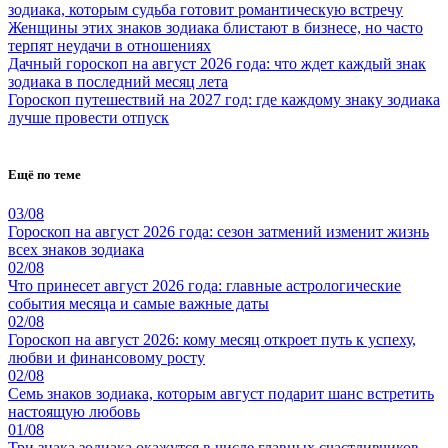
зодиака, которым судьба готовит романтическую встречу
Женщины этих знаков зодиака блистают в бизнесе, но часто
терпят неудачи в отношениях
Дачный гороскоп на август 2026 года: что ждет каждый знак
зодиака в последний месяц лета
Гороскоп путешествий на 2027 год: где каждому знаку зодиака
лучше провести отпуск
Ещё по теме
03/08
Гороскоп на август 2026 года: сезон затмений изменит жизнь
всех знаков зодиака
02/08
Что принесет август 2026 года: главные астрологические
события месяца и самые важные даты
02/08
Гороскоп на август 2026: кому месяц откроет путь к успеху,
любви и финансовому росту
02/08
Семь знаков зодиака, которым август подарит шанс встретить
настоящую любовь
01/08
Три знака зодиака окажутся в числе главных счастливчиков