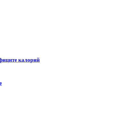
ефиците калорий
е