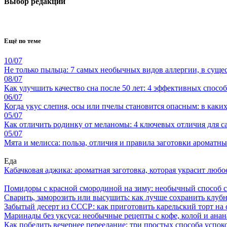
Выбор редакции
Ещё по теме
10/07
Не только пыльца: 7 самых необычных видов аллергии, в суще
08/07
Как улучшить качество сна после 50 лет: 4 эффективных спосо
06/07
Когда укус слепня, осы или пчелы становится опасным: в каки
05/07
Как отличить родинку от меланомы: 4 ключевых отличия для 
05/07
Мята и мелисса: польза, отличия и правила заготовки ароматны
Еда
Кабачковая аджика: ароматная заготовка, которая украсит люб
Помидоры с красной смородиной на зиму: необычный способ 
Сварить, заморозить или высушить: как лучше сохранить клуб
Забытый десерт из СССР: как приготовить карельский торт на 
Маринады без уксуса: необычные рецепты с кофе, колой и ана
Как победить вечернее переедание: три простых способа успоко