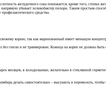
слотность желудочного сока понижается, кроме того, стенки ж
ы напрямую убивает хеликобактер пилори. Таким простым способ
е профилактического средства.
свежему корню, так как маринованный имеет меньшую концентр
ыл без гнили и не травмирован. Кожица на корне не должна быть
ырех месяцев, в холодильнике, желательно в стеклянной гермети
имбирь делать самостоятельно – высушить и перемолоть, чтобы 