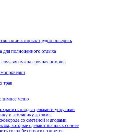
ствование которых трудно поверить
ба для полноценного отдыха
х случаях нужна срочная помощь
самопроверки
х трав
ое зимнее меню
сохранить плоды целыми и упругими
нику и землянику до зимы
сковороде со сметаной и ягодами
насом, которые сделают шашлык сочнее
ить голод без строгих запретов