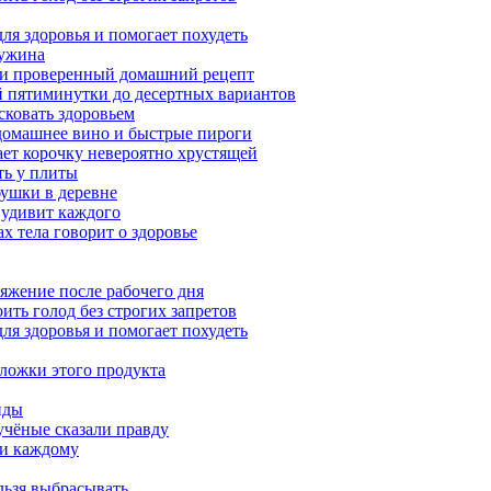
ля здоровья и помогает похудеть
 ужина
а и проверенный домашний рецепт
ой пятиминутки до десертных вариантов
сковать здоровьем
 домашнее вино и быстрые пироги
ает корочку невероятно хрустящей
ять у плиты
бушки в деревне
 удивит каждого
х тела говорит о здоровье
яжение после рабочего дня
ить голод без строгих запретов
ля здоровья и помогает похудеть
 ложки этого продукта
нды
учёные сказали правду
ти каждому
льзя выбрасывать