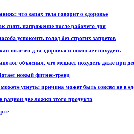
ниях: что запах тела говорит о здоровье
к снять напряжение после рабочего дня
пособа успокоить голод без строгих запретов
кан полезен для здоровья и помогает похудеть
ринолог объяснил, что мешает похудеть даже при д
аботает новый фитнес-тренд
 можете уснуть: причина может быть совсем не в ед
 в рацион две ложки этого продукта
орте