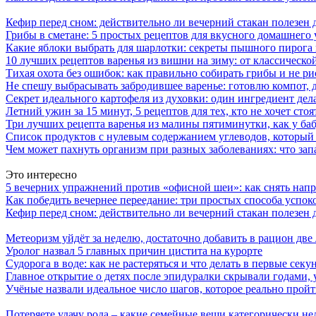
Кефир перед сном: действительно ли вечерний стакан полезен д
Грибы в сметане: 5 простых рецептов для вкусного домашнего
Какие яблоки выбрать для шарлотки: секреты пышного пирог
10 лучших рецептов варенья из вишни на зиму: от классическ
Тихая охота без ошибок: как правильно собирать грибы и не ри
Не спешу выбрасывать забродившее варенье: готовлю компот,
Секрет идеального картофеля из духовки: один ингредиент дел
Летний ужин за 15 минут, 5 рецептов для тех, кто не хочет сто
Три лучших рецепта варенья из малины пятиминутки, как у ба
Список продуктов с нулевым содержанием углеводов, который
Чем может пахнуть организм при разных заболеваниях: что запа
Это интересно
5 вечерних упражнений против «офисной шеи»: как снять напр
Как победить вечернее переедание: три простых способа успоко
Кефир перед сном: действительно ли вечерний стакан полезен д
Метеоризм уйдёт за неделю, достаточно добавить в рацион две
Уролог назвал 5 главных причин цистита на курорте
Судорога в воде: как не растеряться и что делать в первые секу
Главное открытие о детях после эпидуралки скрывали годами, 
Учёные назвали идеальное число шагов, которое реально прой
Потеряете удачу рода – какие семейные вещи категорически не