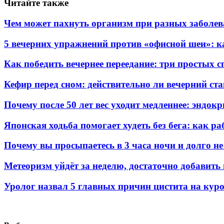
Читайте также
Чем может пахнуть организм при разных заболева
5 вечерних упражнений против «офисной шеи»: ка
Как победить вечернее переедание: три простых с
Кефир перед сном: действительно ли вечерний ста
Почему после 50 лет вес уходит медленнее: эндок
Японская ходьба помогает худеть без бега: как р
Почему вы просыпаетесь в 3 часа ночи и долго не
Метеоризм уйдёт за неделю, достаточно добавить
Уролог назвал 5 главных причин цистита на кур