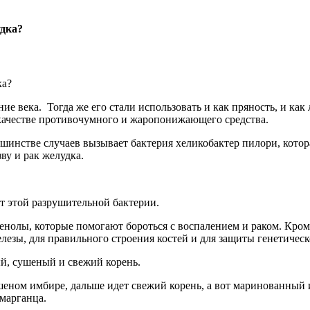
удка?
е века. Тогда же его стали использовать и как пряность, и как
в качестве противочумного и жаропонижающего средства.
шинстве случаев вызывает бактерия хеликобактер пилори, кото
ву и рак желудка.
т этой разрушительной бактерии.
енолы, которые помогают бороться с воспалением и раком. Кром
езы, для правильного строения костей и для защиты генетическ
й, сушеный и свежий корень.
еном имбире, дальше идет свежий корень, а вот маринованный 
марганца.