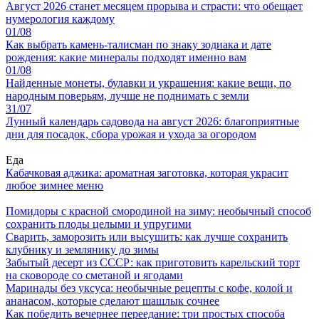
Август 2026 станет месяцем прорыва и страсти: что обещает
нумерология каждому
01/08
Как выбрать камень-талисман по знаку зодиака и дате
рождения: какие минералы подходят именно вам
01/08
Найденные монеты, булавки и украшения: какие вещи, по
народным поверьям, лучше не поднимать с земли
31/07
Лунный календарь садовода на август 2026: благоприятные
дни для посадок, сбора урожая и ухода за огородом
Еда
Кабачковая аджика: ароматная заготовка, которая украсит
любое зимнее меню
Помидоры с красной смородиной на зиму: необычный способ
сохранить плоды целыми и упругими
Сварить, заморозить или высушить: как лучше сохранить
клубнику и землянику до зимы
Забытый десерт из СССР: как приготовить карельский торт
на сковороде со сметаной и ягодами
Маринады без уксуса: необычные рецепты с кофе, колой и
ананасом, которые сделают шашлык сочнее
Как победить вечернее переедание: три простых способа