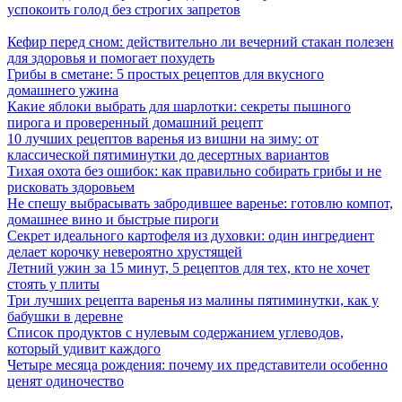
успокоить голод без строгих запретов
Кефир перед сном: действительно ли вечерний стакан полезен
для здоровья и помогает похудеть
Грибы в сметане: 5 простых рецептов для вкусного
домашнего ужина
Какие яблоки выбрать для шарлотки: секреты пышного
пирога и проверенный домашний рецепт
10 лучших рецептов варенья из вишни на зиму: от
классической пятиминутки до десертных вариантов
Тихая охота без ошибок: как правильно собирать грибы и не
рисковать здоровьем
Не спешу выбрасывать забродившее варенье: готовлю компот,
домашнее вино и быстрые пироги
Секрет идеального картофеля из духовки: один ингредиент
делает корочку невероятно хрустящей
Летний ужин за 15 минут, 5 рецептов для тех, кто не хочет
стоять у плиты
Три лучших рецепта варенья из малины пятиминутки, как у
бабушки в деревне
Список продуктов с нулевым содержанием углеводов,
который удивит каждого
Четыре месяца рождения: почему их представители особенно
ценят одиночество