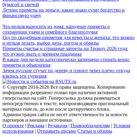
бумагой и свечой
Летние приметы на деньги: какие знаки сулят богатство и
финансовую удачу
Что нельзя выносить из дома: народные приметы о
сохранении удачи и семейного благополучия
Гид по свадебным приметам для невесты и жениха: что можно
и нельзя делать, выбор даты, погода и обряды
Приметы счастья и страшные запреты на Троицу 2026 года:
что нужно знать о древнем празднике
В какие дни недели категорически запрещено стирать вещи:
приметы и объяснения
Зачем русские стучат по дереву и плюют через плечо: откуда
взялись эти суеверия
© Copyright 2014-2026 Все права защищены. Копирование
информации разрешено только при наличии активной
гиперссылки на сайт. Гиперссылка должна размещаться
непосредственно в тексте, воспроизводящем оригинальный
материал rsute.ru, до или после цитируемого блока.
Администрация сайта не несет ответственности за новости
партнеров и внешние источники.
О проекте
|
Реклама
|
Редакция
|
Правообладателям
|
Условия
использования
|
Отправить письмо
Статьи и обзоры