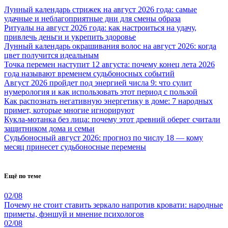
Лунный календарь стрижек на август 2026 года: самые
удачные и неблагоприятные дни для смены образа
Ритуалы на август 2026 года: как настроиться на удачу,
привлечь деньги и укрепить здоровье
Лунный календарь окрашивания волос на август 2026: когда
цвет получится идеальным
Точка перемен наступит 12 августа: почему конец лета 2026
года называют временем судьбоносных событий
Август 2026 пройдет под энергией числа 9: что сулит
нумерология и как использовать этот период с пользой
Как распознать негативную энергетику в доме: 7 народных
примет, которые многие игнорируют
Кукла-мотанка без лица: почему этот древний оберег считали
защитником дома и семьи
Судьбоносный август 2026: прогноз по числу 18 — кому
месяц принесет судьбоносные перемены
Ещё по теме
02/08
Почему не стоит ставить зеркало напротив кровати: народные
приметы, фэншуй и мнение психологов
02/08