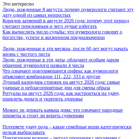
Это интересно
Люди, рожденные 8 августа: почему нумерологи считают эту
дату одной из самых непростых
Коридор затмений в августе 2026 года: почему этот период
считают переломным и чего лучше избегать
Как вычислить число судьбы: что нумерологи говорят о
богатстве, успехе и жизненном предназначении
Люди, рожденные в эти месяцы, после 60 лет могут начать
жизнь с чистого листа
Люди, рожденные в эти даты, обладают особым даром
общения: нумерологи назвали 4 числа
Что означают повторяющиеся цифры: как нумерологи
объясняют комбинации 111, 222, 333 и другие
Лунный календарь стрижек на август 2026 года: самые
удачные и неблагоприятные дни для смены образа
Ритуалы на август 2026 года: как настроиться на удачу,
привлечь деньги и укрепить здоровье
Можно ли держать камыш дома: что означают народные
приметы и стоит ли верить суевериям
Потеряете удачу рода – какие семейные вещи категорически
нельзя выбрасывать
Притягиваем везение – ритуал прощания с неудачами с