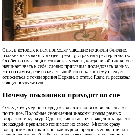
Сны, в которых к нам приходят ушедшие из жизни близкие,
издавна вызывают у людей тревогу, страх или растерянность.
Особенно пугающим считается момент, когда покойник во сне
начинает звать к себе, словно приглашая последовать за ним.
Что на самом деле означает такой сон и как к нему следует
относиться с точки зрения Церкви, в статье Rsute.ru рассказал
священнослужитель.
Почему покойники приходят во сне
О том, что умершие нередко являются живым во сне, знают
почти все. Подобные сновидения знакомы людям разных
возрастов и культур. Однако, как отмечает священник, далеко
не каждый правильно понимает их смысл. Многие сразу
воспринимают такие сны как дурное предзнаменование или
знак надвигающейся беды, поддаваясь страху и суевериям.