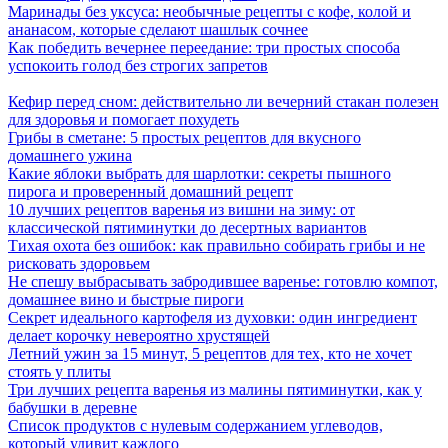
Маринады без уксуса: необычные рецепты с кофе, колой и
ананасом, которые сделают шашлык сочнее
Как победить вечернее переедание: три простых способа
успокоить голод без строгих запретов
Кефир перед сном: действительно ли вечерний стакан полезен
для здоровья и помогает похудеть
Грибы в сметане: 5 простых рецептов для вкусного
домашнего ужина
Какие яблоки выбрать для шарлотки: секреты пышного
пирога и проверенный домашний рецепт
10 лучших рецептов варенья из вишни на зиму: от
классической пятиминутки до десертных вариантов
Тихая охота без ошибок: как правильно собирать грибы и не
рисковать здоровьем
Не спешу выбрасывать забродившее варенье: готовлю компот,
домашнее вино и быстрые пироги
Секрет идеального картофеля из духовки: один ингредиент
делает корочку невероятно хрустящей
Летний ужин за 15 минут, 5 рецептов для тех, кто не хочет
стоять у плиты
Три лучших рецепта варенья из малины пятиминутки, как у
бабушки в деревне
Список продуктов с нулевым содержанием углеводов,
который удивит каждого