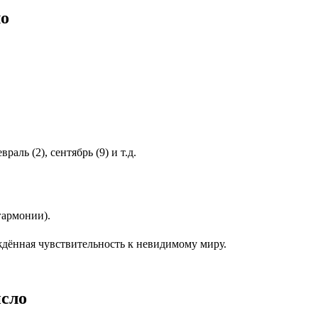
ло
аль (2), сентябрь (9) и т.д.
гармонии).
рождённая чувствительность к невидимому миру.
исло