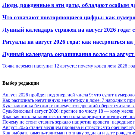
Люди, рожденные в эти даты, обладают особым д
Что означают повторяющиеся цифры: как нумерол
Лунный календарь стрижек на август 2026 года: 
Ритуалы на август 2026 года: как настроиться на
Лунный календарь окрашивания волос на август 
Точка перемен наступит 12 августа: почему конец лета 2026 г
Выбор редакции
Август 2026 пройдет под энергией числа 9: что сулит нумероло
Как распознать негативную энергетику в доме: 7 народных пр
Кукла-мотанка без лица: почему этот древний оберег считали 
Судьбоносный август 2026: прогноз по числу 18 — кому месяц
Красная нить на запястье: от чего она защищает и почему её п
Почему не стоит ставить зеркало напротив кровати: народные
Август 2026 станет месяцем прорыва и страсти: что обещает н
Как выбрать камень-талисман по знаку зодиака и дате рождени