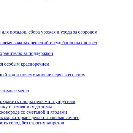
для посадок, сбора урожая и ухода за огородом
: время важных решений и судьбоносных встреч
у хранителю за поддержкой
ся особым красноречием
ый код и почему многие верят в его силу
ое зимнее меню
сохранить плоды целыми и упругими
нику и землянику до зимы
сковороде со сметаной и ягодами
насом, которые сделают шашлык сочнее
ить голод без строгих запретов