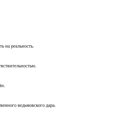
ь на реальность.
увствительностью.
йн.
твенного ведьмовского дара.