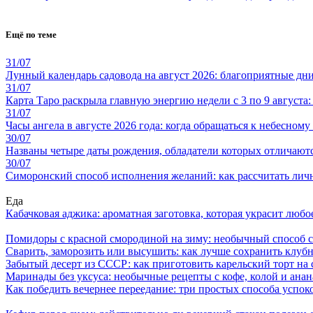
Ещё по теме
31/07
Лунный календарь садовода на август 2026: благоприятные дни 
31/07
Карта Таро раскрыла главную энергию недели с 3 по 9 августа
31/07
Часы ангела в августе 2026 года: когда обращаться к небесном
30/07
Названы четыре даты рождения, обладатели которых отличают
30/07
Симоронский способ исполнения желаний: как рассчитать личн
Еда
Кабачковая аджика: ароматная заготовка, которая украсит люб
Помидоры с красной смородиной на зиму: необычный способ 
Сварить, заморозить или высушить: как лучше сохранить клуб
Забытый десерт из СССР: как приготовить карельский торт на 
Маринады без уксуса: необычные рецепты с кофе, колой и ана
Как победить вечернее переедание: три простых способа успоко