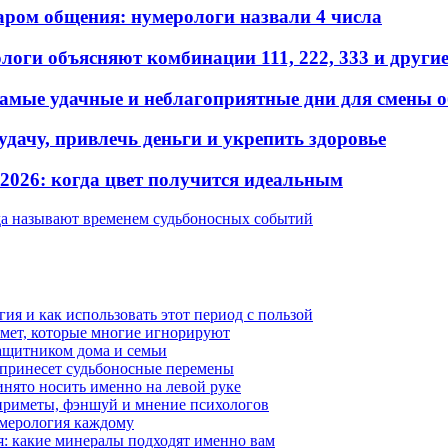
аром общения: нумерологи назвали 4 числа
оги объясняют комбинации 111, 222, 333 и други
самые удачные и неблагоприятные дни для смены 
 удачу, привлечь деньги и укрепить здоровье
2026: когда цвет получится идеальным
ода называют временем судьбоносных событий
гия и как использовать этот период с пользой
имет, которые многие игнорируют
защитником дома и семьи
 принесет судьбоносные перемены
ринято носить именно на левой руке
 приметы, фэншуй и мнение психологов
умерология каждому
я: какие минералы подходят именно вам