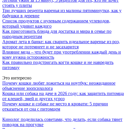
Летний ужин за 15 минут, 5 рецептов для тех, кто не хочет
стоять у плиты
Три лучших рецепта варенья из малины пятиминутки, как у
бабушки в деревне
Список продуктов с нулевым содержанием углеводов,
который удивит каждого
Как приготовить блюда для достатка и мира в семье по
народным рецептам
Аромат лета в банке: как сварить идеальное варенье из роз,
которое не потемнеет и не засахарится
Влияние меда – что будет при употреблении каждый день и
кому нужна осторожность
Как правильно подстригать когти кошке и не навредить
питомцу
Это интересно
Почему кошки любят ложиться на ноутбук: неожиданное
объяснение зоопсихолога
Кошка или собака на даче в 2026 году: как защитить питомца
от клещей, змей и других угроз
Почему кошке и собаке не место в кровати: 5 причин
отказаться от сна с питомцем
Кинолог поделилась советами, что делать, если собака тянет
поводок на прогулке