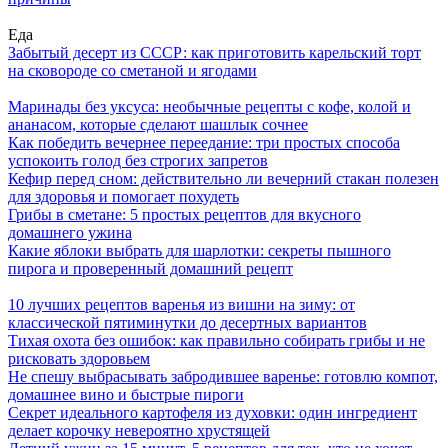
Еда
Забытый десерт из СССР: как приготовить карельский торт
на сковороде со сметаной и ягодами
Маринады без уксуса: необычные рецепты с кофе, колой и
ананасом, которые сделают шашлык сочнее
Как победить вечернее переедание: три простых способа
успокоить голод без строгих запретов
Кефир перед сном: действительно ли вечерний стакан полезен
для здоровья и помогает похудеть
Грибы в сметане: 5 простых рецептов для вкусного
домашнего ужина
Какие яблоки выбрать для шарлотки: секреты пышного
пирога и проверенный домашний рецепт
10 лучших рецептов варенья из вишни на зиму: от
классической пятиминутки до десертных вариантов
Тихая охота без ошибок: как правильно собирать грибы и не
рисковать здоровьем
Не спешу выбрасывать забродившее варенье: готовлю компот,
домашнее вино и быстрые пироги
Секрет идеального картофеля из духовки: один ингредиент
делает корочку невероятно хрустящей