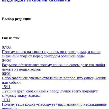
Выбор редакции
Ещё по теме
07/03
Почему кошек называют пушистыми провидцами, и какие
знаки они подают перед приходом большой беды
04/03
Разумное объяснение: почему кошки на самом деле так любят
лежать на вещах хозяев
06/01
Спор завершен: ученые ответили на вопрос, кто умнее, кошки
или собаки
15/11
Лучший друг: собаки каких пород лучше всего подойдут
каждому знаку зодиака
11/11
Почему ваша кошка «массирует» вас лапками: 3 неожиданные
причины