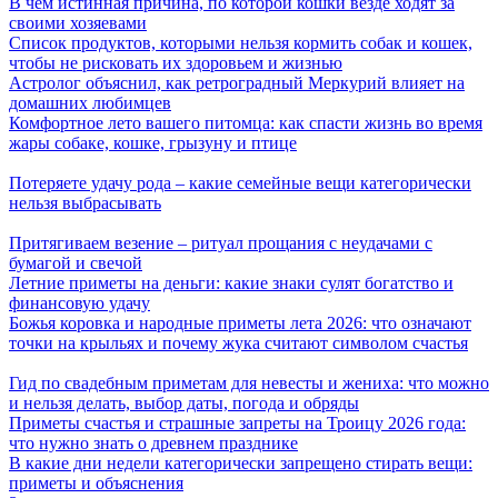
В чем истинная причина, по которой кошки везде ходят за
своими хозяевами
Список продуктов, которыми нельзя кормить собак и кошек,
чтобы не рисковать их здоровьем и жизнью
Астролог объяснил, как ретроградный Меркурий влияет на
домашних любимцев
Комфортное лето вашего питомца: как спасти жизнь во время
жары собаке, кошке, грызуну и птице
Потеряете удачу рода – какие семейные вещи категорически
нельзя выбрасывать
Притягиваем везение – ритуал прощания с неудачами с
бумагой и свечой
Летние приметы на деньги: какие знаки сулят богатство и
финансовую удачу
Божья коровка и народные приметы лета 2026: что означают
точки на крыльях и почему жука считают символом счастья
Гид по свадебным приметам для невесты и жениха: что можно
и нельзя делать, выбор даты, погода и обряды
Приметы счастья и страшные запреты на Троицу 2026 года:
что нужно знать о древнем празднике
В какие дни недели категорически запрещено стирать вещи:
приметы и объяснения