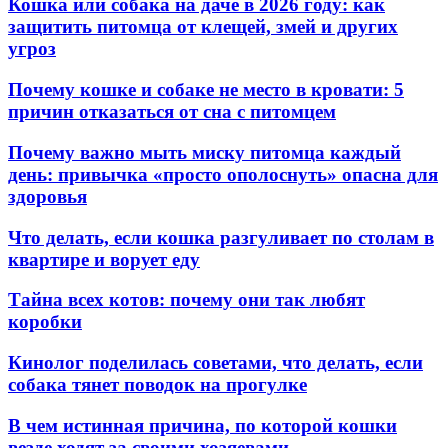
Кошка или собака на даче в 2026 году: как
защитить питомца от клещей, змей и других
угроз
Почему кошке и собаке не место в кровати: 5
причин отказаться от сна с питомцем
Почему важно мыть миску питомца каждый
день: привычка «просто ополоснуть» опасна для
здоровья
Что делать, если кошка разгуливает по столам в
квартире и ворует еду
Тайна всех котов: почему они так любят
коробки
Кинолог поделилась советами, что делать, если
собака тянет поводок на прогулке
В чем истинная причина, по которой кошки
везде ходят за своими хозяевами