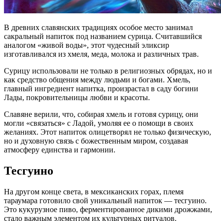
В древних славянских традициях особое место занимал
сакральный напиток под названием сурица. Считавшийся
аналогом «живой воды», этот чудесный эликсир
изготавливался из хмеля, меда, молока и различных трав.
Сурицу использовали не только в религиозных обрядах, но и
как средство общения между людьми и богами. Хмель,
главный ингредиент напитка, произрастал в саду богини
Лады, покровительницы любви и красоты.
Славяне верили, что, собирая хмель и готовя сурицу, они
могли «связаться» с Ладой, умоляя ее о помощи в своих
желаниях. Этот напиток олицетворял не только физическую,
но и духовную связь с божественным миром, создавая
атмосферу единства и гармонии.
Тесгуино
На другом конце света, в мексиканских горах, племя
тараумара готовило свой уникальный напиток — тесгуино.
Это кукурузное пиво, ферментированное дикими дрожжами,
стало важным элементом их культурных ритуалов.