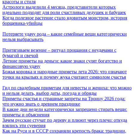
красоты и стиля
Астрологи выделили 4 месяца, представители которых
идеально подходят для роли счастливых дедушек и бабушек
Когда полезное растение стало ядовитым монстром, история
борщевика-убийцы
Потеряете удачу рода – какие семейные вещи категорически
нельзя выбрасывать
Притягиваем везение – ритуал прощания с неудачами с
бумагой и свечой
Летние приметы на деньги: какие знаки сулят богатство и
финансовую удачу
Божья коровка и народные приметы лета 2026: что означают
точки на крыльях и почему жука считают символом счастья
Гид по свадебным приметам для невесты и жениха: что можно
и нельзя делать, выбор даты, погода и обряды
Приметы счастья и страшные запреты на Троицу 2026 года:
что нужно знать о древнем празднике
В какие дни недели категорически запрещено стирать вещи:
приметы и объяснения
Зачем русские стучат по дереву и плюют через плечо: откуда
взялись эти суеверия
Как на Руси и в СССР сохраняли крепость брака: традиции,