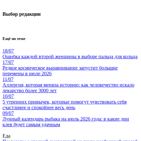
Выбор редакции
Ещё по теме
18/07
Ошибка каждой второй женщины в выборе пальца для кольца
17/07
Редкое космическое выравнивание запустит большие
перемены в июле 2026
11/07
Аллергия, которая меняла историю: как человечество искало
лекарство более 3000 лет
10/07
5 утренних привычек, которые помогут чувствовать себя
счастливее и спокойнее весь день
09/07
Лунный календарь рыбака на июль 2026 года: в какие дни
клев будет самым удачным
Еда