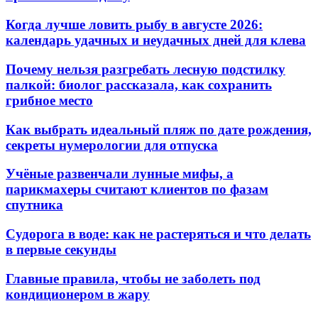
Когда лучше ловить рыбу в августе 2026:
календарь удачных и неудачных дней для клева
Почему нельзя разгребать лесную подстилку
палкой: биолог рассказала, как сохранить
грибное место
Как выбрать идеальный пляж по дате рождения,
секреты нумерологии для отпуска
Учёные развенчали лунные мифы, а
парикмахеры считают клиентов по фазам
спутника
Судорога в воде: как не растеряться и что делать
в первые секунды
Главные правила, чтобы не заболеть под
кондиционером в жару