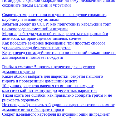
Помидоры с красной смородиной на зиму: необычный способ
сохранить плоды целыми и упругими
Сварить, заморозить или высушить: как лучше сохранить
клубнику и землянику до зимы
Забытый десерт из СССР: как приготовить карельский торт
на сковороде со сметаной и ягодами
Маринады без уксуса: необычные рецепты с кофе, колой и
ананасом, которые сделают шашлык сочнее
Как победить вечернее переедание: три простых способа
успокоить голод без строгих запретов
Кефир перед сном: действительно ли вечерний стакан полезен
для здоровья и помогает похудеть
Грибы в сметане: 5 простых рецептов для вкусного
домашнего ужина
Какие яблоки выбрать для шарлотки: секреты пышного
пирога и проверенный домашний рецепт
10 лучших рецептов варенья из вишни на зиму: от
классической пятиминутки до десертных вариантов
Тихая охота без ошибок: как правильно собирать грибы и не
рисковать здоровьем
Не спешу выбрасывать забродившее варенье: готовлю компот,
домашнее вино и быстрые пироги
Секрет идеального картофеля из духовки: один ингредиент