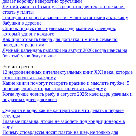
делает корочку невероятно хрустящей
Летний ужин за 15 минут, 5 рецептов для тех, кто не хочет
стоять у плиты
Три лучших рецепта варенья из малины пятиминутки, как у
бабушки в деревне
Список продуктов с нулевым содержанием углеводов,
который удивит каждого
Как приготовить блюда для достатка и мира в семье по
народным рецептам
Лунный календарь рыбалки на август 2026: когда шансы на
богатый улов будут выше
Это интересно
12 недооцененных интеллектуальных книг XXI века, которые
стоит прочитать каждому
Какие книги помогут говорить красиво и мыслить глубже: 5
произведений, которые стоит прочитать каждому
Когда лучше ловить рыбу в августе 2026: календарь удачных и
неудачных дней для клева
Судорога в воде: как не растеряться и что делать в первые
секунды
Главные правила, чтобы не заболеть под кондиционером в
жару
Почему стюардессы носят платок на шее, не только для