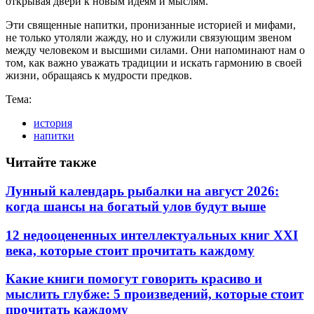
открывая двери к новым идеям и мыслям.
Эти священные напитки, пронизанные историей и мифами,
не только утоляли жажду, но и служили связующим звеном
между человеком и высшими силами. Они напоминают нам о
том, как важно уважать традиции и искать гармонию в своей
жизни, обращаясь к мудрости предков.
Тема:
история
напитки
Читайте также
Лунный календарь рыбалки на август 2026:
когда шансы на богатый улов будут выше
12 недооцененных интеллектуальных книг XXI
века, которые стоит прочитать каждому
Какие книги помогут говорить красиво и
мыслить глубже: 5 произведений, которые стоит
прочитать каждому