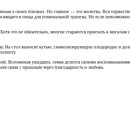
ая о своих близких. Но главное — это молитва. Вся торжествен
освящается пища для поминальной трапезы. Но если невозможно п
отя это не обязательно, многие стараются приехать к могилам
зу. На стол выносят кутью, символизирующую плодородие и долг
полноту.
ний. Вспоминая ушедших, семья делится своими воспоминаниями
ния связи с прошлым через благодарность и любовь.