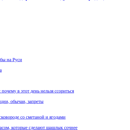
ьбы на Руси
а
 почему в этот день нельзя ссориться
иции, обычаи, запреты
сковороде со сметаной и ягодами
насом, которые сделают шашлык сочнее