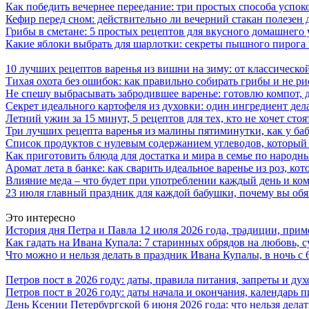
Как победить вечернее переедание: три простых способа успоко
Кефир перед сном: действительно ли вечерний стакан полезен д
Грибы в сметане: 5 простых рецептов для вкусного домашнего
Какие яблоки выбрать для шарлотки: секреты пышного пирог
10 лучших рецептов варенья из вишни на зиму: от классическ
Тихая охота без ошибок: как правильно собирать грибы и не ри
Не спешу выбрасывать забродившее варенье: готовлю компот,
Секрет идеального картофеля из духовки: один ингредиент дел
Летний ужин за 15 минут, 5 рецептов для тех, кто не хочет сто
Три лучших рецепта варенья из малины пятиминутки, как у ба
Список продуктов с нулевым содержанием углеводов, который
Как приготовить блюда для достатка и мира в семье по народн
Аромат лета в банке: как сварить идеальное варенье из роз, кот
Влияние меда – что будет при употреблении каждый день и ко
23 июля главный праздник для каждой бабушки, почему вы обя
Это интересно
История дня Петра и Павла 12 июля 2026 года, традиции, прим
Как гадать на Ивана Купала: 7 старинных обрядов на любовь, 
Что можно и нельзя делать в праздник Ивана Купалы, в ночь с 
Петров пост в 2026 году: даты, правила питания, запреты и д
Петров пост в 2026 году: даты начала и окончания, календарь 
День Ксении Петербургской 6 июня 2026 года: что нельзя дела