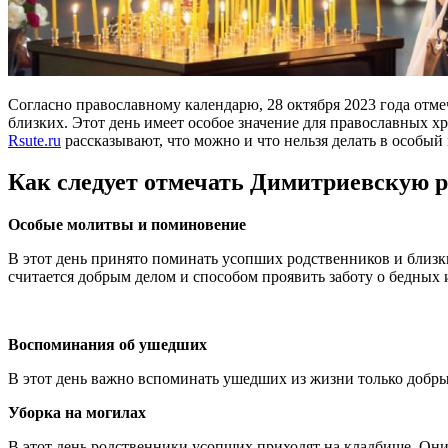
Согласно православному календарю, 28 октября 2023 года отм
близких. Этот день имеет особое значение для православных 
Rsute.ru
рассказывают, что можно и что нельзя делать в особы
Как следует отмечать Димитриевскую р
Особые молитвы и поминовение
В этот день принято поминать усопших родственников и близк
считается добрым делом и способом проявить заботу о бедных
Воспоминания об ушедших
В этот день важно вспоминать ушедших из жизни только добры
Уборка на могилах
В этот день родственники усопших приходят на кладбище. Они