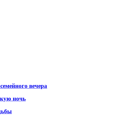
 семейного вечера
скую ночь
дьбы