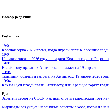
Выбор редакции
Ещё по теме
19/04
Красная горка 2026: время, когда играли первые весенние свад
19/04
На какие числа в 2026 году выпадают Красная горка и Радониц
19/04
В 2026 году праздник Антипасха выпадает на 19 апреля
19/04
Традиции, обычаи и запреты на Антипасху 19 апреля 2026 года:
19/04
Как на Руси праздновали Антипасху, или Красную горку: трад
Еда
Забытый десерт из СССР: как приготовить карельский торт на 
Маринады без уксуса: необычные рецепты с кофе, колой и ана