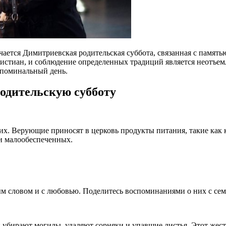
ечается Димитриевская родительская суббота, связанная с памя
христиан, и соблюдение определенных традиций является неотъе
й поминальный день.
одительскую субботу
их. Верующие приносят в церковь продукты питания, такие как 
 и малообеспеченных.
м словом и с любовью. Поделитесь воспоминаниями о них с семь
 убирают могилы, удаляют сорняки и упавшие листья. Этот жест