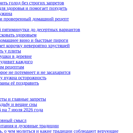
ить голод без строгих запретов
ля здоровья и помогает похудеть
 ужина
а и проверенный домашний рецепт
ой пятиминутки до десертных вариантов
сковать здоровьем
 домашнее вино и быстрые пироги
ает корочку невероятно хрустящей
ять у плиты
бушки в деревне
 удивит каждого
ым рецептам
орое не потемнеет и не засахарится
му нужна осторожность
заны её поздравить
еты и главные запреты
судьбу и вещие сны
6 на 7 июля 2026 года
уховный смысл
питания и духовные традиции
ть, о чем молиться и какие традиции соблюдают верующие