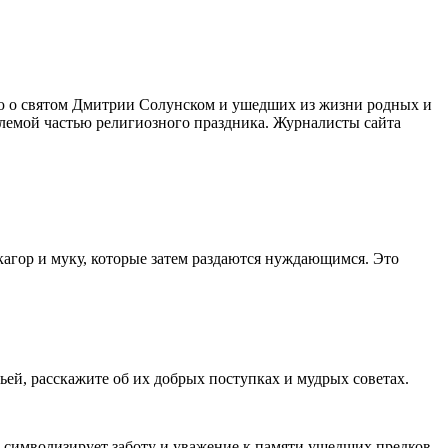
тью о святом Дмитрии Солунском и ушедших из жизни родных и
млемой частью религиозного праздника. Журналисты сайта
кагор и муку, которые затем раздаются нуждающимся. Это
ей, расскажите об их добрых поступках и мудрых советах.
 символизирует заботу и уважение к памяти ушедших предков.